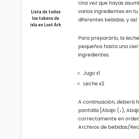
Una vez que hayas asumi
varios ingredientes en t
Lista de todos
100% FREE to join
Tricks BE
los tokens de
diferentes bebidas, y así
No subscription, no credit card required —
Get exclusiv
ever
anyone else
isla en Lost Ark
Para prepararlo, la lech
Limited-time game codes
Steam G
Temporary download keys — grab them
Global cont
pequeños hasta una ciert
fast, they expire
& gift cards
ingredientes.
Zero Ads • Zero Spam
Instant T
No promotions, no junk — just pure
Everything a
gaming content
websites or
Jugo x1
Leche x2
Members-Only Content
Global C
Exclusive guides & secrets never
Join gamers
published anywhere else
alerts
A continuación, deberá h
pantalla [Abajo (↓), Abajo
correctamente en orden.
Archivos de bebidas/Rece