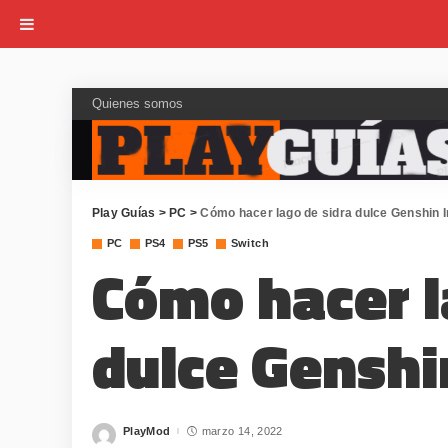
Quienes somos
Play Guías
>
PC
>
Cómo hacer lago de sidra dulce Genshin 
PC
PS4
PS5
Switch
Cómo hacer l
dulce Genshi
PlayMod
marzo 14, 2022
Posted
by