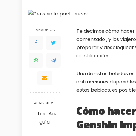
Te decimos cómo hacer l
SHARE ON
comenzado , y los viaje
preparar y desbloquear 
identificación.
Una de estas bebidas es 
instrucciones disponible
estas bebidas, es posible 
READ NEXT
WHY JOIN THE CHANNEL
Cómo hacer 
ALL PERKS — ZERO NOISE • 100% FREE
Genshin Im