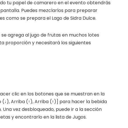
do tu papel de camarero en el evento obtendrás
u pantalla. Puedes mezclarlos para preparar
FORE website
 es como se prepara el Lago de Sidra Dulce.
e codes and strategies before
e se agrega al jugo de frutas en muchos lotes
ames Giveaways
ests to win full Steam games
a proporción y necesitará los siguientes
elegram Delivery
rrives directly — faster than
 email
ommunity
 worldwide and get real-time
acer clic en los botones que se muestran en la
 (↓), Arriba (↑), Arriba (↑)] para hacer la bebida
 Una vez desbloqueado, puede ir a la sección
tas y encontrarlo en la lista de Jugos.