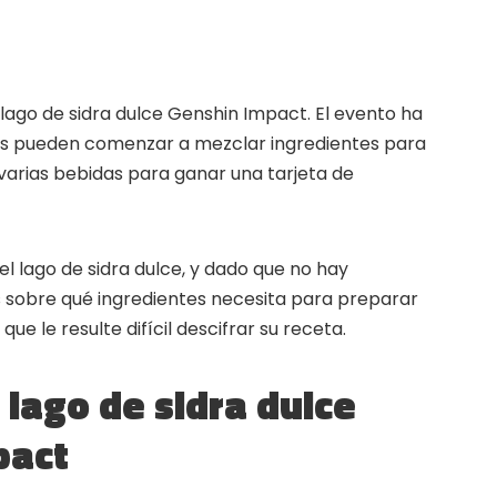
ago de sidra dulce Genshin Impact. El evento ha
ros pueden comenzar a mezclar ingredientes para
varias bebidas para ganar una tarjeta de
el lago de sidra dulce, y dado que no hay
s sobre qué ingredientes necesita para preparar
que le resulte difícil descifrar su receta.
?
lago de sidra dulce
pact
▲
COLLAPSE