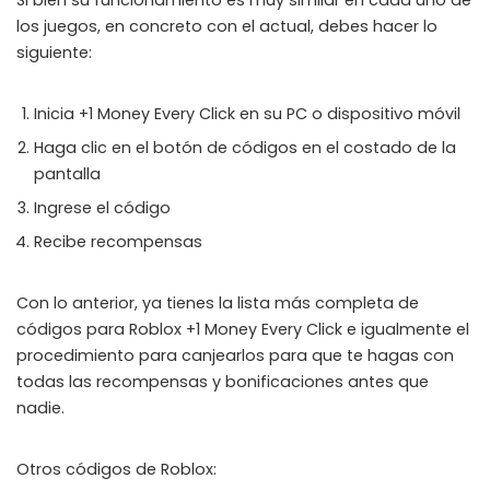
Si bien su funcionamiento es muy similar en cada uno de
los juegos, en concreto con el actual, debes hacer lo
Members-Only Content
siguiente:
Exclusive guides & secrets never published anywhere else
Inicia +1 Money Every Click en su PC o dispositivo móvil
Global Community
Join gamers worldwide and get real-time alerts
Haga clic en el botón de códigos en el costado de la
pantalla
Ingrese el código
Recibe recompensas
Con lo anterior, ya tienes la lista más completa de
códigos para Roblox +1 Money Every Click e igualmente el
procedimiento para canjearlos para que te hagas con
todas las recompensas y bonificaciones antes que
nadie.
Otros códigos de Roblox: