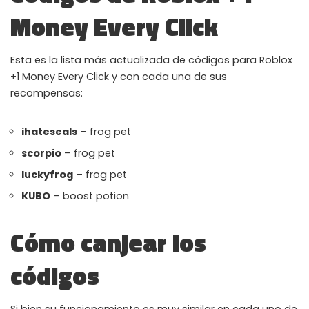
ALL PERKS — ZERO NOISE • 100% FREE
Money Every Click
▲
COLLAPSE
Esta es la lista más actualizada de códigos para Roblox
+1 Money Every Click y con cada una de sus
100% FREE to join
recompensas:
No subscription, no credit card required — ever
Tricks BEFORE website
ihateseals
– frog pet
Get exclusive codes and strategies before anyone else
scorpio
– frog pet
Limited-time game codes
luckyfrog
– frog pet
Temporary download keys — grab them fast, they expire
KUBO
– boost potion
Steam Games Giveaways
Global contests to win full Steam games & gift cards
Cómo canjear los
Zero Ads • Zero Spam
códigos
No promotions, no junk — just pure gaming content
Instant Telegram Delivery
Everything arrives directly — faster than websites or email