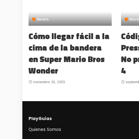
Switch
Móvil
Cómo llegar fácil a la
Códi
cima de la bandera
Pres
en Super Mario Bros
No p
Wonder
4
noviembre 15, 2023
septiem
PlayGuías
Quienes Somos