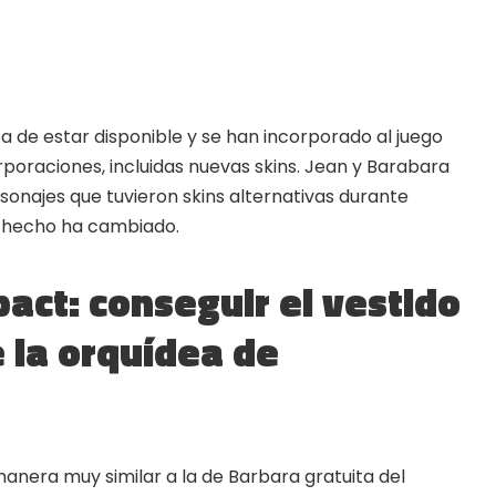
ba de estar disponible y se han incorporado al juego
rporaciones, incluidas nuevas skins. Jean y Barabara
rsonajes que tuvieron skins alternativas durante
 hecho ha cambiado.
act: conseguir el vestido
?
 la orquídea de
▲
COLLAPSE
manera muy similar a la de Barbara gratuita del
ORE website