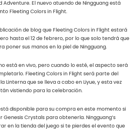
 Adventure. El nuevo atuendo de Ningguang está
 codes and strategies before
to Fleeting Colors in Flight.
ames Giveaways
ests to win full Steam games
icación de blog que Fleeting Colors in Flight estará
ero hasta el 12 de febrero, por lo que solo tendrá que
elegram Delivery
a poner sus manos en la piel de Ningguang.
rives directly — faster than
email
no está en vivo, pero cuando lo esté, el aspecto será
ommunity
etarlo. Fleeting Colors in Flight será parte del
 worldwide and get real-time
 la Linterna que se lleva a cabo en Liyue, y esta vez
tán vistiendo para la celebración.
 está disponible para su compra en este momento si
r Genesis Crystals para obtenerla. Ningguang’s
 en la tienda del juego si te pierdes el evento que