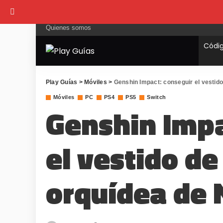
Quienes somos
Códi
Play Guías
>
Móviles
>
Genshin Impact: conseguir el vestid
Móviles
PC
PS4
PS5
Switch
Genshin Impa
el vestido de
orquídea de