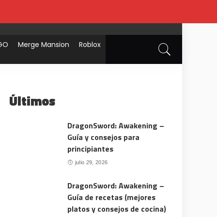
GO
Merge Mansion
Roblox
Últimos
DragonSword: Awakening –
Guía y consejos para
principiantes
julio 29, 2026
DragonSword: Awakening –
Guía de recetas (mejores
platos y consejos de cocina)