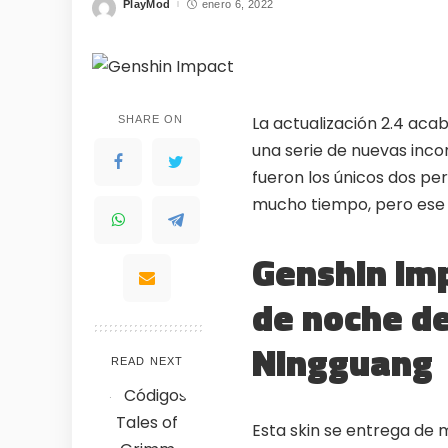
PlayMod
enero 6, 2022
Posted
by
La actualización 2.4 aca
SHARE ON
una serie de nuevas inco
fueron los únicos dos pe
mucho tiempo, pero ese
Genshin Imp
WHY JOIN THE CHANNEL
de noche de
ALL PERKS — ZERO NOISE • 100% FREE
Ningguang
READ NEXT
Esta skin se entrega de 
💎
⚡
100% FREE to join
Tricks BEF