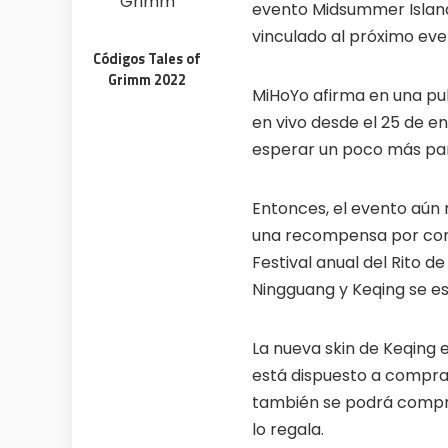
evento Midsummer Island
No subscription, no credit card required —
Get exclusive
ever
anyone else
vinculado al próximo even
Códigos Tales of
🎁
🏆
Limited-time game codes
Steam G
Grimm 2022
Temporary download keys — grab them
Global cont
MiHoYo afirma en una publ
fast, they expire
& gift cards
en vivo desde el 25 de en
🚫
📲
Zero Ads • Zero Spam
Instant T
esperar un poco más par
No promotions, no junk — just pure
Everything ar
gaming content
websites or 
Entonces, el evento aún 
🔒
🌍
Members-Only Content
Global C
una recompensa por compl
Exclusive guides & secrets never published
Join gamers
anywhere else
alerts
Festival anual del Rito de
Ningguang y Keqing se es
La nueva skin de Keqing
está dispuesto a compra
también se podrá comprar
lo regala.