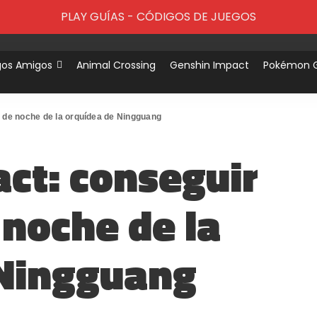
PLAY GUÍAS - CÓDIGOS DE JUEGOS
gos Amigos
Animal Crossing
Genshin Impact
Pokémon 
o de noche de la orquídea de Ningguang
ct: conseguir
 noche de la
 Ningguang