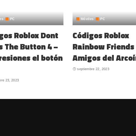
es
PC
Móviles
PC
gos Roblox Dont
Códigos Roblox
s The Button 4 –
Rainbow Friends
resiones el botón
Amigos del Arcoí
septiembre 22, 2023
bre 23, 2023