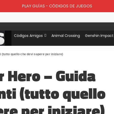
PLAY GUÍAS - CÓDIGOS DE JUEGOS
Códigos Amigos
Animal Crossing
Genshin Impact
(tutto quello che devi sapere per iniziare)
r Hero – Guida
nti (tutto quello
re per iniziare)