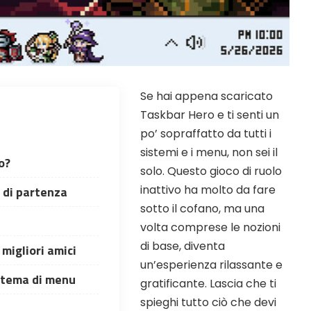
ORE website
 codes and strategies before
ames Giveaways
Se hai appena scaricato
ests to win full Steam games
Taskbar Hero e ti senti un
po’ sopraffatto da tutti i
elegram Delivery
rives directly — faster than
sistemi e i menu, non sei il
email
o?
solo. Questo gioco di ruolo
ommunity
inattivo ha molto da fare
e di partenza
 worldwide and get real-time
sotto il cofano, ma una
volta comprese le nozioni
di base, diventa
i migliori amici
un’esperienza rilassante e
stema di menu
gratificante. Lascia che ti
spieghi tutto ciò che devi