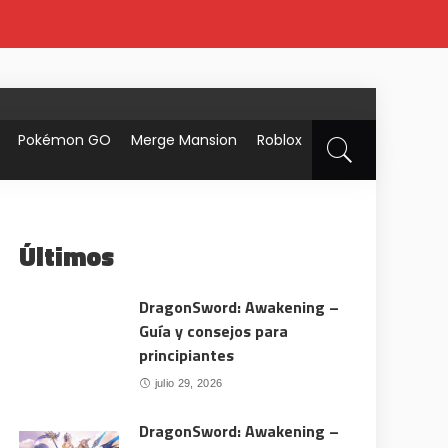
Pokémon GO
Merge Mansion
Roblox
Últimos
DragonSword: Awakening –
Guía y consejos para
principiantes
julio 29, 2026
DragonSword: Awakening –