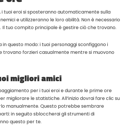
o, i tuoi eroi si sposteranno automaticamente sulla
mici e utilizzeranno le loro abilità. Non è necessario
. Il tuo compito principale è gestire ciò che trovano.
na in questo modo: i tuoi personaggi sconfiggono i
e trovano forzieri casualmente mentre si muovono
uoi migliori amici
paggiamento per i tuoi eroi e durante le prime ore
 migliorare le statistiche. All’inizio dovrai fare clic su
rirlo manualmente. Questo potrebbe sembrare
ti: in seguito sbloccherai gli strumenti di
nno questo per te.