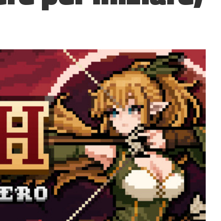
?
▲
COLLAPSE