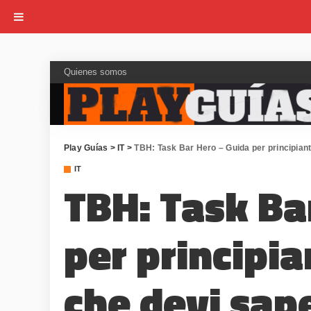
Quienes somos
Play Guías
>
IT
>
TBH: Task Bar Hero – Guida per principianti 
IT
TBH: Task Ba
per principia
che devi sape