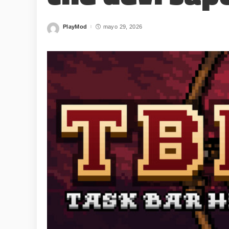
PlayMod
mayo 29, 2026
Posted
by
WHY JOIN THE CHANNEL
ALL PERKS — ZERO NOISE • 100% FREE