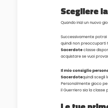
Scegliere l
Quando inizi un nuovo gioc
Successivamente potrai s
quindi non preoccuparti 
Sacerdote
classe dispon
acquistare se vuoi provar
Il mio consiglio persona
Sacerdote
quindi scegli
Personalmente gioco per
il Guerriero sia la classe
Le tue prim