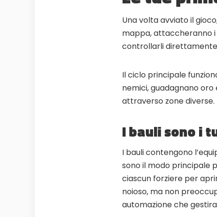
Una volta avviato il gioc
mappa, attaccheranno i ne
controllarli direttamente
Il ciclo principale funzio
nemici, guadagnano oro 
attraverso zone diverse.
I bauli sono i t
I bauli contengono l’equi
sono il modo principale per
ciascun forziere per ap
noioso, ma non preoccupar
automazione che gestira