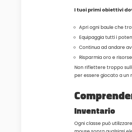
I tuoi primi obiettivi d
Apri ogni baule che tro
Equipaggia tutti i pote
Continua ad andare ava
Risparmia oro e risors
Non riflettere troppo sull
per essere giocato a un r
Comprender
Inventario
Ogni classe può utilizzar
mouse sopra qualsiasi e