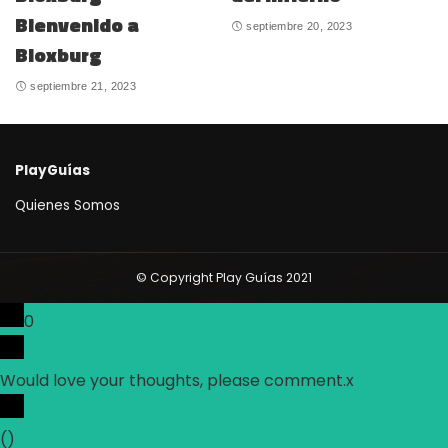
Bienvenido a
septiembre 20, 2023
Bloxburg
septiembre 21, 2023
PlayGuías
Quienes Somos
© Copyright Play Guías 2021
0
Would love your thoughts, please comment.
x
(
)