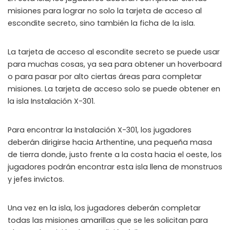
misiones para lograr no solo la tarjeta de acceso al
WHY JOIN THE CHANNEL?
escondite secreto, sino también la ficha de la isla.
ALL PERKS — ZERO NOISE • 100% FREE
La tarjeta de acceso al escondite secreto se puede usar
▲
COLLAPSE
para muchas cosas, ya sea para obtener un hoverboard
o para pasar por alto ciertas áreas para completar
100% FREE to join
misiones. La tarjeta de acceso solo se puede obtener en
No subscription, no credit card required — ever
la isla Instalación X-301.
Tricks BEFORE website
Get exclusive codes and strategies before anyone else
Para encontrar la Instalación X-301, los jugadores
deberán dirigirse hacia Arthentine, una pequeña masa
Limited-time game codes
de tierra donde, justo frente a la costa hacia el oeste, los
Temporary download keys — grab them fast, they expire
jugadores podrán encontrar esta isla llena de monstruos
y jefes invictos.
Steam Games Giveaways
Global contests to win full Steam games & gift cards
Una vez en la isla, los jugadores deberán completar
Zero Ads • Zero Spam
todas las misiones amarillas que se les solicitan para
No promotions, no junk — just pure gaming content