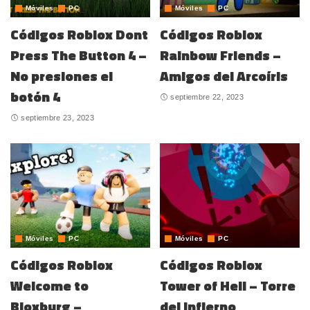
Móviles
PC
Móviles
PC
Códigos Roblox Dont
Códigos Roblox
Press The Button 4 –
Rainbow Friends –
No presiones el
Amigos del Arcoíris
botón 4
septiembre 22, 2023
septiembre 23, 2023
Móviles
PC
Móviles
PC
Códigos Roblox
Códigos Roblox
Welcome to
Tower of Hell – Torre
Bloxburg –
del Infierno