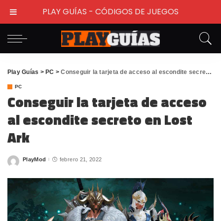
PLAY GUÍAS - CÓDIGOS DE JUEGOS
Play Guías
>
PC
>
Conseguir la tarjeta de acceso al escondite secreto en Lost Ark
PC
Conseguir la tarjeta de acceso
al escondite secreto en Lost
Ark
PlayMod
febrero 21, 2022
Posted
by