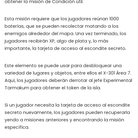
obtener la misión de Condición útil.
Instant Telegram Delivery
Everything arrives directly — faster than websites or email
Esta misión requiere que los jugadores reúnan 1000
baterías, que se pueden recolectar matando a los
Members-Only Content
enemigos alrededor del mapa. Una vez terminado, los
Exclusive guides & secrets never published anywhere else
jugadores recibirán XP, algo de plata y, lo más
Global Community
importante, la tarjeta de acceso al escondite secreto.
Join gamers worldwide and get real-time alerts
Este elemento se puede usar para desbloquear una
variedad de lugares y objetos, entre ellos el X-301 Área 7.
Aquí, los jugadores deberán derrotar al jefe Experimental
Tarmakum para obtener el token de la isla.
Si un jugador necesita la tarjeta de acceso al escondite
secreto nuevamente, los jugadores pueden recuperarla
yendo a misiones anteriores y encontrando la misión
específica.