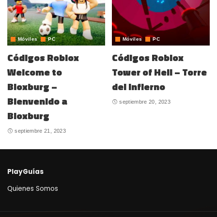
Móviles
PC
Móviles
PC
Códigos Roblox
Códigos Roblox
Welcome to
Tower of Hell – Torre
Bloxburg –
del Infierno
Bienvenido a
septiembre 20, 2023
Bloxburg
septiembre 21, 2023
PlayGuías
Quienes Somos