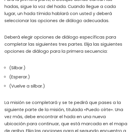
hadas, sigue la voz del hada. Cuando llegue a cada
Instant Telegram Delivery
lugar, un hada tímida hablará con usted y deberá
Everything arrives directly — faster than websites or email
seleccionar las opciones de diálogo adecuadas.
Members-Only Content
Exclusive guides & secrets never published anywhere else
Deberá elegir opciones de diálogo específicas para
completar las siguientes tres partes. Elija las siguientes
Global Community
Join gamers worldwide and get real-time alerts
opciones de diálogo para la primera secuencia:
(Silbar.)
(Esperar.)
(Vuelve a silbar.)
La misión se completará y se te pedirá que pases a la
siguiente parte de la misión, titulada «Puedo oírte». Una
vez más, debe encontrar el hada en una nueva
ubicación para continuar, que está marcada en el mapa
de arriba. Elija las opciones para el segundo encuentro a