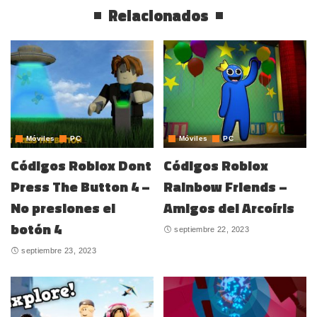
Relacionados
Móviles
PC
Móviles
PC
Códigos Roblox Dont
Códigos Roblox
Press The Button 4 –
Rainbow Friends –
No presiones el
Amigos del Arcoíris
botón 4
septiembre 22, 2023
septiembre 23, 2023