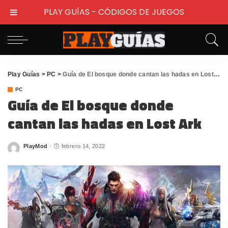
PLAY GUÍAS - CÓDIGOS DE JUEGOS
Play Guías
>
PC
>
Guía de El bosque donde cantan las hadas en Lost Ark
PC
Guía de El bosque donde
cantan las hadas en Lost Ark
PlayMod
febrero 14, 2022
Posted
by