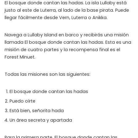
El bosque donde cantan las hadas. La isla Lullaby está
WHY JOIN THE CHANNEL?
justo al este de Luterra, al lado de la base pirata. Puede
ALL PERKS — ZERO NOISE • 100% FREE
llegar fácilmente desde Vern, Luterra o Anikka.
▲
COLLAPSE
Navega a Lullaby Island en barco y recibirás una misión
llamada El bosque donde cantan las hadas. Esta es una
misión de cuatro partes y la recompensa final es el
100% FREE to join
Forest Minuet.
No subscription, no credit card required — ever
Tricks BEFORE website
Todas las misiones son las siguientes:
Get exclusive codes and strategies before anyone else
Limited-time game codes
El bosque donde cantan las hadas
Temporary download keys — grab them fast, they expire
Puedo oírte
Steam Games Giveaways
Está bien, señorita hada
Global contests to win full Steam games & gift cards
Un área secreta y apartada
Zero Ads • Zero Spam
No promotions, no junk — just pure gaming content
Para la primera parte, El bosque donde cantan las