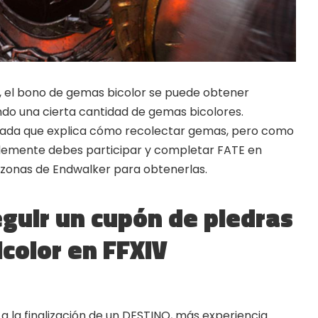
FORE website
e codes and strategies before
ames Giveaways
 el bono de gemas bicolor se puede obtener
ests to win full Steam games
do una cierta cantidad de gemas bicolores.
ada que explica cómo recolectar gemas, pero como
elegram Delivery
lemente debes participar y completar FATE en
rrives directly — faster than
 email
 zonas de Endwalker para obtenerlas.
ommunity
 worldwide and get real-time
guir un cupón de piedras
icolor en FFXIV
 la finalización de un DESTINO, más experiencia