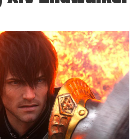
?
▲
COLLAPSE