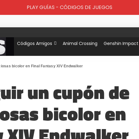
PLAY GUÍAS - CÓDIGOS DE JUEGOS
Códigos Amigos
Animal Crossing
Genshin Impact
iosas bicolor en Final Fantasy XIV Endwalker
uir un cupón de
osas bicolor en
y XIV Endwalker