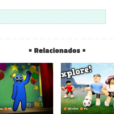
Relacionados
es
PC
Móviles
PC