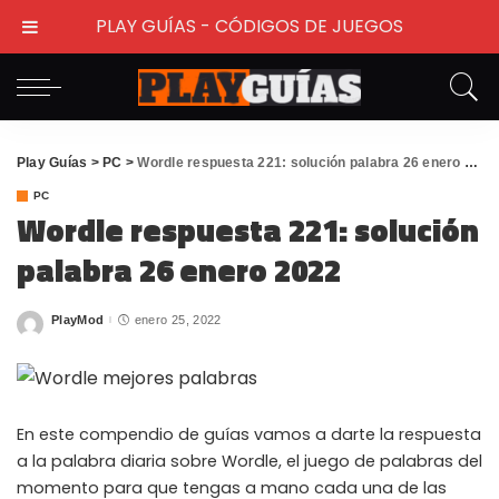
PLAY GUÍAS - CÓDIGOS DE JUEGOS
Play Guías
>
PC
>
Wordle respuesta 221: solución palabra 26 enero 2022
PC
Wordle respuesta 221: solución
palabra 26 enero 2022
PlayMod
enero 25, 2022
Posted
by
En este compendio de guías vamos a darte la respuesta
a la palabra diaria sobre Wordle, el juego de palabras del
momento para que tengas a mano cada una de las