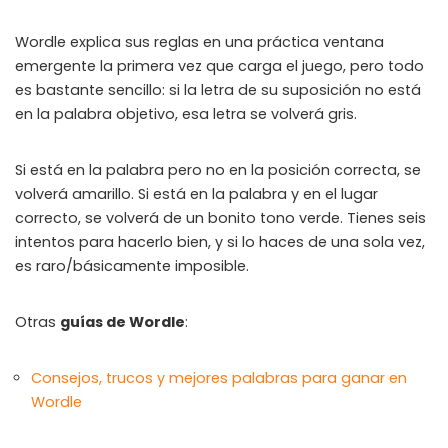
WHY JOIN THE CHANNEL?
Wordle explica sus reglas en una práctica ventana
ALL PERKS — ZERO NOISE • 100% FREE
emergente la primera vez que carga el juego, pero todo
es bastante sencillo: si la letra de su suposición no está
▲
COLLAPSE
en la palabra objetivo, esa letra se volverá gris.
💎
100% FREE to join
Si está en la palabra pero no en la posición correcta, se
No subscription, no credit card required — ever
volverá amarillo. Si está en la palabra y en el lugar
correcto, se volverá de un bonito tono verde. Tienes seis
⚡
Tricks BEFORE website
intentos para hacerlo bien, y si lo haces de una sola vez,
Get exclusive codes and strategies before anyone else
es raro/básicamente imposible.
🎁
Limited-time game codes
Temporary download keys — grab them fast, they expire
Otras
guías de Wordle
:
🏆
Steam Games Giveaways
Global contests to win full Steam games & gift cards
Consejos, trucos y mejores palabras para ganar en
Wordle
🚫
Zero Ads • Zero Spam
No promotions, no junk — just pure gaming content