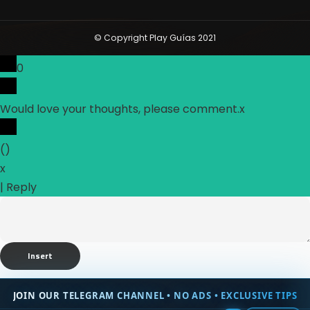
© Copyright Play Guías 2021
0
Would love your thoughts, please comment.
x
(
)
x
|
Reply
Insert
JOIN OUR TELEGRAM CHANNEL • NO ADS • EXCLUSIVE TIPS