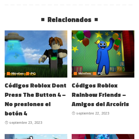
Relacionados
Móviles
PC
Móviles
PC
Códigos Roblox Dont
Códigos Roblox
Press The Button 4 –
Rainbow Friends –
No presiones el
Amigos del Arcoíris
botón 4
septiembre 22, 2023
septiembre 23, 2023