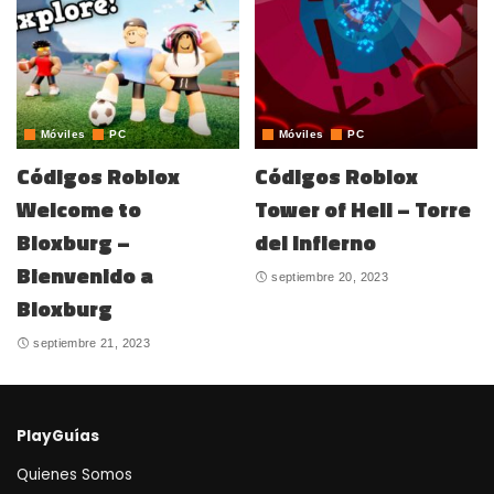
Móviles
PC
Móviles
PC
Códigos Roblox
Códigos Roblox
Welcome to
Tower of Hell – Torre
Bloxburg –
del Infierno
Bienvenido a
septiembre 20, 2023
Bloxburg
septiembre 21, 2023
PlayGuías
Quienes Somos