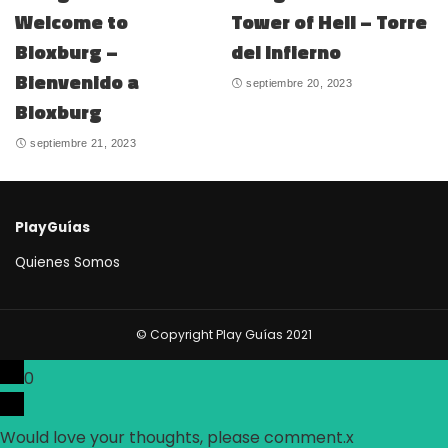
Welcome to
Tower of Hell – Torre
Bloxburg –
del Infierno
Bienvenido a
septiembre 20, 2023
Bloxburg
septiembre 21, 2023
PlayGuías
Quienes Somos
© Copyright Play Guías 2021
0
Would love your thoughts, please comment.
x