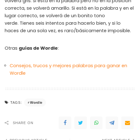
volverá gris. Si está en la palabra pero no en la posición
WHY JOIN THE CHANNEL?
correcta, se volverá amarillo. Si está en la palabra y en el
lugar correcto, se volverá de un bonito tono
ALL PERKS — ZERO NOISE • 100% FREE
verde. Tienes seis intentos para hacerlo bien, y si lo
haces de una sola vez, es raro/básicamente imposible.
▲
COLLAPSE
Otras
guías de Wordle
:
💎
100% FREE to join
No subscription, no credit card required — ever
Consejos, trucos y mejores palabras para ganar en
⚡
Tricks BEFORE website
Wordle
Get exclusive codes and strategies before anyone else
🎁
Limited-time game codes
Temporary download keys — grab them fast, they expire
Wordle
TAGS:
🏆
Steam Games Giveaways
Global contests to win full Steam games & gift cards
SHARE ON
🚫
Zero Ads • Zero Spam
No promotions, no junk — just pure gaming content