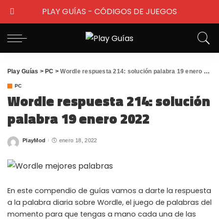
PLAY GUÍAS - CÓDIGOS DE JUEGOS
Play Guías
>
PC
>
Wordle respuesta 214: solución palabra 19 enero 2022
PC
Wordle respuesta 214: solución
palabra 19 enero 2022
PlayMod
enero 18, 2022
Posted
by
En este compendio de guías vamos a darte la respuesta
a la palabra diaria sobre Wordle, el juego de palabras del
momento para que tengas a mano cada una de las