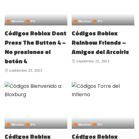
Móviles
PC
Móviles
PC
Códigos Roblox Dont
Códigos Roblox
Press The Button 4 –
Rainbow Friends –
No presiones el
Amigos del Arcoíris
botón 4
septiembre 22, 2023
septiembre 23, 2023
Móviles
PC
Móviles
PC
Códigos Roblox
Códigos Roblox