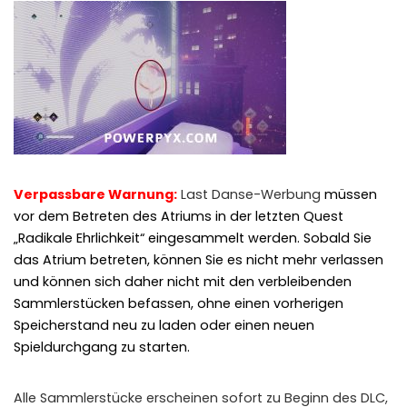
WHY JOIN THE CHANNEL?
ALL PERKS — ZERO NOISE • 100% FREE
▲
COLLAPSE
💎
100% FREE to join
No subscription, no credit card required — ever
Verpassbare Warnung:
Last Danse-Werbung
müssen
⚡
Tricks BEFORE website
vor dem Betreten des Atriums in der letzten Quest
Get exclusive codes and strategies before anyone else
„Radikale Ehrlichkeit“ eingesammelt werden. Sobald Sie
das Atrium betreten, können Sie es nicht mehr verlassen
🎁
Limited-time game codes
und können sich daher nicht mit den verbleibenden
Temporary download keys — grab them fast, they expire
Sammlerstücken befassen, ohne einen vorherigen
🏆
Steam Games Giveaways
Speicherstand neu zu laden oder einen neuen
Global contests to win full Steam games & gift cards
Spieldurchgang zu starten.
🚫
Zero Ads • Zero Spam
No promotions, no junk — just pure gaming content
Alle Sammlerstücke erscheinen sofort zu Beginn des DLC,