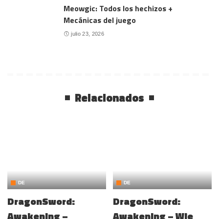
Meowgic: Todos los hechizos +
Mecánicas del juego
julio 23, 2026
Relacionados
DE
DE
DragonSword:
DragonSword:
Awakening –
Awakening – Wie