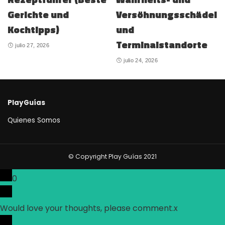
Gerichte und
Versöhnungsschädel
Kochtipps)
und
Terminalstandorte
julio 27, 2026
julio 24, 2026
PlayGuías
Quienes Somos
© Copyright Play Guías 2021
0
Would love your thoughts, please comment.
x