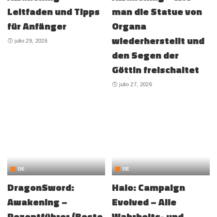
Leitfaden und Tipps
man die Statue von
für Anfänger
Organa
wiederherstellt und
julio 29, 2026
den Segen der
Göttin freischaltet
julio 27, 2026
DE
DE
DragonSword:
Halo: Campaign
Awakening –
Evolved – Alle
Rezeptführer (Beste
Wahrheits- und