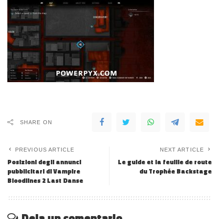
SHARE ON
PREVIOUS ARTICLE
NEXT ARTICLE
Posizioni degli annunci
Le guide et la feuille de route
pubblicitari di Vampire
du Trophée Backstage
Bloodlines 2 Last Danse
Deja un comentario