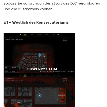
sodass Sie sofort nach dem Start des DLC herumlaufen
📲
Instant Telegram Delivery
und alle 15 sammeln können.
Everything arrives directly — faster than websites or email
🔒
Members-Only Content
#1 – Westlich des Konservatoriums
Exclusive guides & secrets never published anywhere else
🌍
Global Community
Join gamers worldwide and get real-time alerts