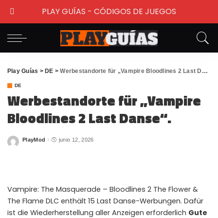
PLAY GUÍAS - CÓDIGOS DE JUEGOS
Play Guías
>
DE
>
Werbestandorte für „Vampire Bloodlines 2 Last Danse“.
DE
Werbestandorte für „Vampire
Bloodlines 2 Last Danse“.
PlayMod
junio 12, 2026
Posted
by
Vampire: The Masquerade – Bloodlines 2 The Flower &
The Flame DLC enthält 15 Last Danse-Werbungen. Dafür
ist die Wiederherstellung aller Anzeigen erforderlich
Gute