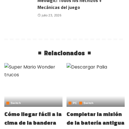
Meowgic: Todos los hechizos +
Mecánicas del juego
julio 23, 2026
Relacionados
Switch
PC
Switch
Cómo llegar fácil a la
Completar la misión
cima de la bandera
de la batería antigua