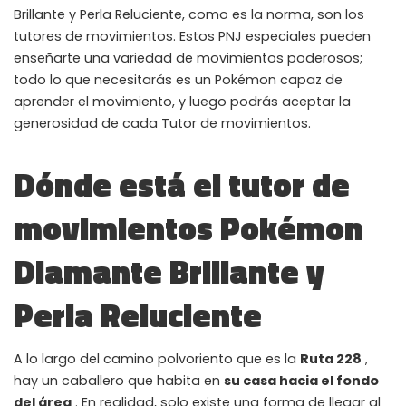
Brillante y Perla Reluciente, como es la norma, son los
tutores de movimientos. Estos PNJ especiales pueden
enseñarte una variedad de movimientos poderosos;
todo lo que necesitarás es un Pokémon capaz de
aprender el movimiento, y luego podrás aceptar la
generosidad de cada Tutor de movimientos.
Dónde está el tutor de
movimientos Pokémon
Diamante Brillante y
Perla Reluciente
A lo largo del camino polvoriento que es la
Ruta 228
,
hay un caballero que habita en
su casa hacia el fondo
WHY JOIN THE CHANNEL?
del área
. En realidad, solo existe una forma de llegar al