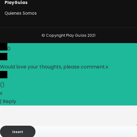
PlayGuías
Quienes Somos
© Copyright Play Guías 2021
0
Would love your thoughts, please comment.
x
(
)
x
|
Reply
Insert