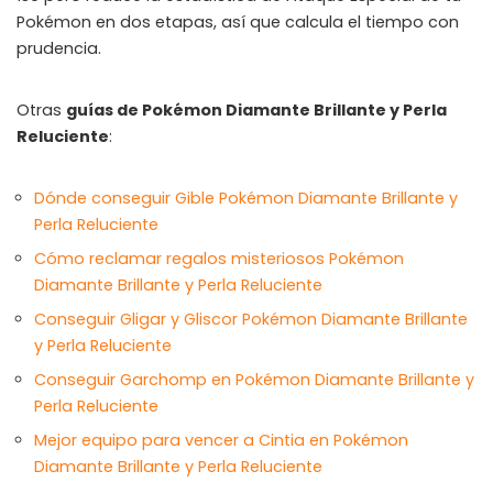
Pokémon en dos etapas, así que calcula el tiempo con
🔒
prudencia.
Members-Only Content
Exclusive guides & secrets never published anywhere else
Otras
guías de Pokémon Diamante Brillante y Perla
🌍
Global Community
Reluciente
Join gamers worldwide and get real-time alerts
:
Dónde conseguir Gible Pokémon Diamante Brillante y
Perla Reluciente
Cómo reclamar regalos misteriosos Pokémon
Diamante Brillante y Perla Reluciente
Conseguir Gligar y Gliscor Pokémon Diamante Brillante
y Perla Reluciente
Conseguir Garchomp en Pokémon Diamante Brillante y
Perla Reluciente
Mejor equipo para vencer a Cintia en Pokémon
Diamante Brillante y Perla Reluciente