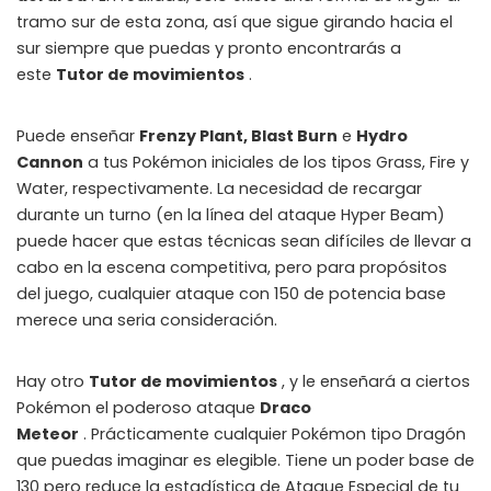
ALL PERKS — ZERO NOISE • 100% FREE
tramo sur de esta zona, así que sigue girando hacia el
sur siempre que puedas y pronto encontrarás a
▲
COLLAPSE
este
Tutor de movimientos
.
💎
100% FREE to join
Puede enseñar
Frenzy Plant, Blast Burn
e
Hydro
No subscription, no credit card required — ever
Cannon
a tus Pokémon iniciales de los tipos Grass, Fire y
Water, respectivamente. La necesidad de recargar
⚡
Tricks BEFORE website
durante un turno (en la línea del ataque Hyper Beam)
Get exclusive codes and strategies before anyone else
puede hacer que estas técnicas sean difíciles de llevar a
🎁
cabo en la escena competitiva, pero para propósitos
Limited-time game codes
Temporary download keys — grab them fast, they expire
del juego, cualquier ataque con 150 de potencia base
merece una seria consideración.
🏆
Steam Games Giveaways
Global contests to win full Steam games & gift cards
Hay otro
Tutor de movimientos
, y le enseñará a ciertos
🚫
Zero Ads • Zero Spam
Pokémon el poderoso ataque
Draco
No promotions, no junk — just pure gaming content
Meteor
. Prácticamente cualquier Pokémon tipo Dragón
que puedas imaginar es elegible. Tiene un poder base de
📲
Instant Telegram Delivery
130 pero reduce la estadística de Ataque Especial de tu
Everything arrives directly — faster than websites or email