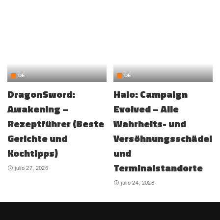
DE
DE
DragonSword:
Halo: Campaign
Awakening –
Evolved – Alle
Rezeptführer (Beste
Wahrheits- und
Gerichte und
Versöhnungsschädel
Kochtipps)
und
Terminalstandorte
julio 27, 2026
julio 24, 2026