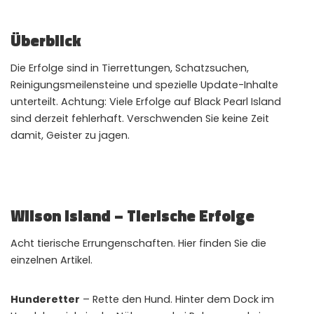
📲
Instant Telegram Delivery
Everything arrives directly — faster than websites or email
Überblick
🔒
Members-Only Content
Die Erfolge sind in Tierrettungen, Schatzsuchen,
Exclusive guides & secrets never published anywhere else
Reinigungsmeilensteine ​​und spezielle Update-Inhalte
unterteilt. Achtung: Viele Erfolge auf Black Pearl Island
🌍
Global Community
sind derzeit fehlerhaft. Verschwenden Sie keine Zeit
Join gamers worldwide and get real-time alerts
damit, Geister zu jagen.
Wilson Island – Tierische Erfolge
Acht tierische Errungenschaften. Hier finden Sie die
einzelnen Artikel.
Hunderetter
– Rette den Hund. Hinter dem Dock im