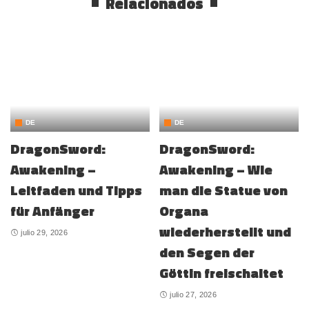
Relacionados
DE
DE
DragonSword:
DragonSword:
Awakening –
Awakening – Wie
Leitfaden und Tipps
man die Statue von
für Anfänger
Organa
wiederherstellt und
julio 29, 2026
den Segen der
Göttin freischaltet
julio 27, 2026