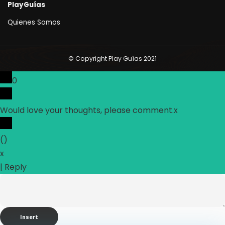
PlayGuías
Quienes Somos
© Copyright Play Guías 2021
0
Would love your thoughts, please comment.
x
(
)
x
|
Reply
Insert