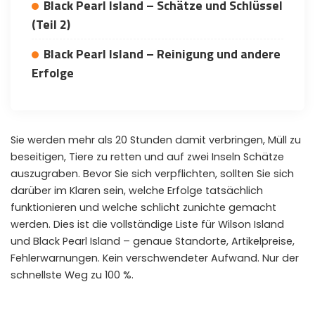
Black Pearl Island – Schätze und Schlüssel
WHY JOIN THE CHANNEL?
(Teil 2)
ALL PERKS — ZERO NOISE • 100% FREE
Black Pearl Island – Reinigung und andere
Erfolge
▲
COLLAPSE
💎
100% FREE to join
No subscription, no credit card required — ever
Sie werden mehr als 20 Stunden damit verbringen, Müll zu
beseitigen, Tiere zu retten und auf zwei Inseln Schätze
⚡
Tricks BEFORE website
auszugraben. Bevor Sie sich verpflichten, sollten Sie sich
Get exclusive codes and strategies before anyone else
darüber im Klaren sein, welche Erfolge tatsächlich
🎁
Limited-time game codes
funktionieren und welche schlicht zunichte gemacht
Temporary download keys — grab them fast, they expire
werden. Dies ist die vollständige Liste für Wilson Island
und Black Pearl Island – genaue Standorte, Artikelpreise,
🏆
Steam Games Giveaways
Fehlerwarnungen. Kein verschwendeter Aufwand. Nur der
Global contests to win full Steam games & gift cards
schnellste Weg zu 100 %.
🚫
Zero Ads • Zero Spam
No promotions, no junk — just pure gaming content