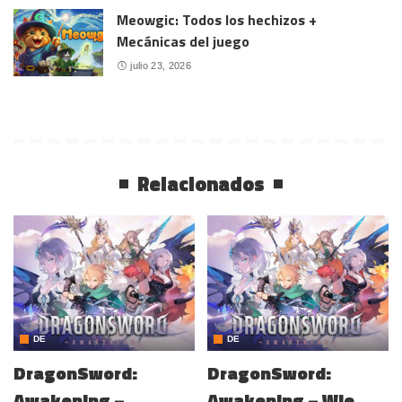
Meowgic: Todos los hechizos +
Mecánicas del juego
julio 23, 2026
Relacionados
DE
DE
DragonSword:
DragonSword:
Awakening –
Awakening – Wie