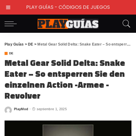
PLAY GUÍAS - CÓDIGOS DE JUEGOS
Play Guías
>
DE
>
Metal Gear Solid Delta: Snake Eater – So entsperren Sie den einzelnen Action -Armee -Revolver
DE
Metal Gear Solid Delta: Snake
Eater – So entsperren Sie den
einzelnen Action -Armee -
Revolver
PlayMod
septiembre 1, 2025
Posted
by