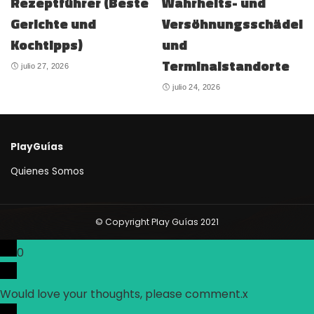
Rezeptführer (Beste
Wahrheits- und
Gerichte und
Versöhnungsschädel
Kochtipps)
und
Terminalstandorte
julio 27, 2026
julio 24, 2026
PlayGuías
Quienes Somos
© Copyright Play Guías 2021
0
Would love your thoughts, please comment.
x