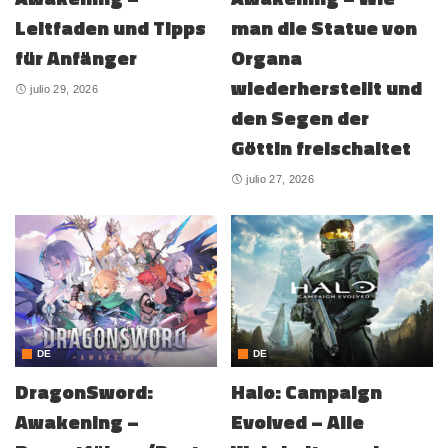
Leitfaden und Tipps
man die Statue von
für Anfänger
Organa
wiederherstellt und
julio 29, 2026
den Segen der
Göttin freischaltet
julio 27, 2026
DE
DE
DragonSword:
Halo: Campaign
Awakening –
Evolved – Alle