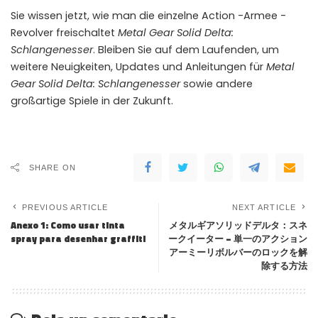
Sie wissen jetzt, wie man die einzelne Action -Armee -
Revolver freischaltet
Metal Gear Solid Delta:
Schlangenesser
. Bleiben Sie auf dem Laufenden, um
weitere Neuigkeiten, Updates und Anleitungen für
Metal
Gear Solid Delta: Schlangenesser
sowie andere
großartige Spiele in der Zukunft.
SHARE ON
PREVIOUS ARTICLE
NEXT ARTICLE
Anexo 1: Como usar tinta
メタルギアソリッドデルタ：スネ
spray para desenhar graffiti
ークイーター – 単一のアクション
アーミーリボルバーのロックを解
除する方法