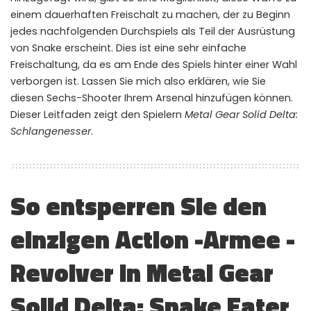
einem dauerhaften Freischalt zu machen, der zu Beginn
WHY JOIN THE CHANNEL?
jedes nachfolgenden Durchspiels als Teil der Ausrüstung
ALL PERKS — ZERO NOISE • 100% FREE
von Snake erscheint. Dies ist eine sehr einfache
Freischaltung, da es am Ende des Spiels hinter einer Wahl
▲
COLLAPSE
verborgen ist. Lassen Sie mich also erklären, wie Sie
diesen Sechs-Shooter Ihrem Arsenal hinzufügen können.
Dieser Leitfaden zeigt den Spielern
Metal Gear Solid Delta:
100% FREE to join
No subscription, no credit card required — ever
Schlangenesser
.
Tricks BEFORE website
Get exclusive codes and strategies before anyone else
So entsperren Sie den
Limited-time game codes
Temporary download keys — grab them fast, they expire
einzigen Action -Armee -
Steam Games Giveaways
Global contests to win full Steam games & gift cards
Revolver in Metal Gear
Zero Ads • Zero Spam
Solid Delta: Snake Eater
No promotions, no junk — just pure gaming content