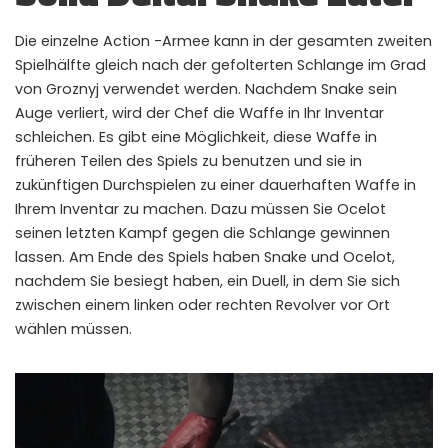
Instant Telegram Delivery
Die einzelne Action -Armee kann in der gesamten zweiten
Everything arrives directly — faster than websites or email
Spielhälfte gleich nach der gefolterten Schlange im Grad
von Groznyj verwendet werden. Nachdem Snake sein
Members-Only Content
Exclusive guides & secrets never published anywhere else
Auge verliert, wird der Chef die Waffe in Ihr Inventar
schleichen. Es gibt eine Möglichkeit, diese Waffe in
Global Community
früheren Teilen des Spiels zu benutzen und sie in
Join gamers worldwide and get real-time alerts
zukünftigen Durchspielen zu einer dauerhaften Waffe in
Ihrem Inventar zu machen. Dazu müssen Sie Ocelot
seinen letzten Kampf gegen die Schlange gewinnen
lassen. Am Ende des Spiels haben Snake und Ocelot,
nachdem Sie besiegt haben, ein Duell, in dem Sie sich
zwischen einem linken oder rechten Revolver vor Ort
wählen müssen.