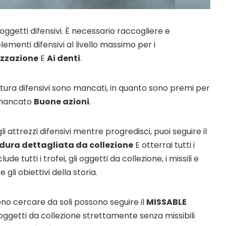
FORE website
 oggetti difensivi. È necessario raccogliere e
e codes and strategies before
menti difensivi al livello massimo per i
izzazione
E
Ai denti
.
ames Giveaways
ests to win full Steam games
atura difensivi sono mancati, in quanto sono premi per
elegram Delivery
 mancato
Buone azioni
.
rrives directly — faster than
 email
li attrezzi difensivi mentre progredisci, puoi seguire il
ommunity
edura dettagliata da collezione
E otterrai tutti i
 worldwide and get real-time
lude tutti i trofei, gli oggetti da collezione, i missili e
li obiettivi della storia.
ono cercare da soli possono seguire il
MISSABLE
oggetti da collezione strettamente senza missibili