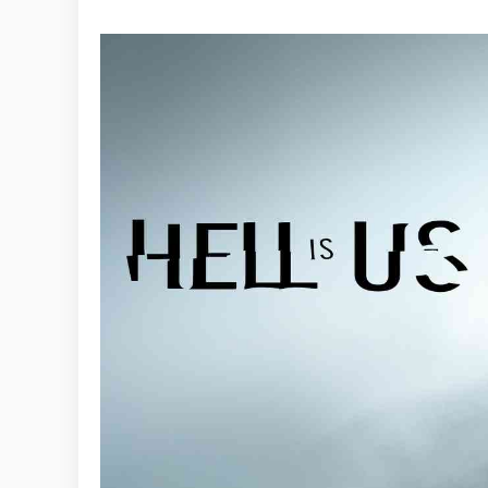
WHY JOIN THE CHANNEL
ALL PERKS — ZERO NOISE • 100% FREE