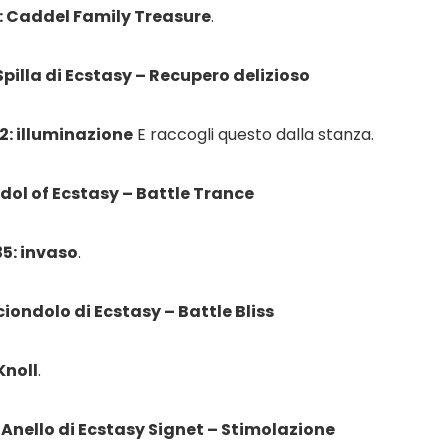
: Caddel Family Treasure
.
 Spilla di Ecstasy – Recupero delizioso
2: illuminazione
E raccogli questo dalla stanza.
 Idol of Ecstasy – Battle Trance
5: invaso
.
 ciondolo di Ecstasy – Battle Bliss
Knoll
.
0: Anello di Ecstasy Signet – Stimolazione