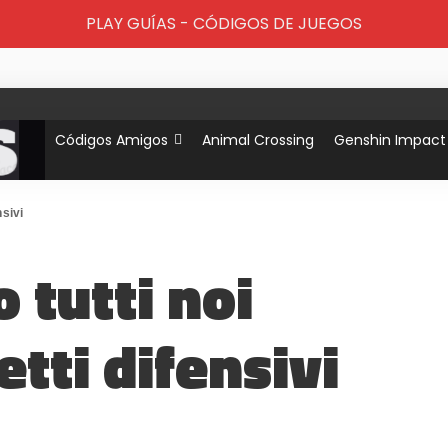
PLAY GUÍAS - CÓDIGOS DE JUEGOS
Códigos Amigos
Animal Crossing
Genshin Impact
nsivi
 tutti noi
etti difensivi