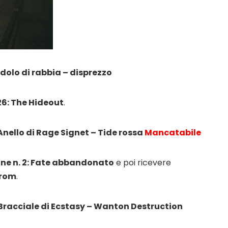
 idolo di rabbia – disprezzo
6: The Hideout
.
 Anello di Rage Signet – Tide rossa
Mancatabile
ne n. 2: Fate abbandonato
e poi ricevere
Brom
.
: Bracciale di Ecstasy – Wanton Destruction