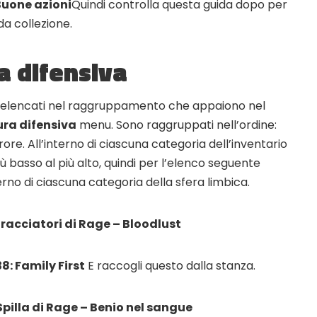
Buone azioni
Quindi controlla questa guida dopo per
 da collezione.
a difensiva
ono elencati nel raggruppamento che appaiono nel
ura difensiva
menu. Sono raggruppati nell’ordine:
rrore. All’interno di ciascuna categoria dell’inventario
più basso al più alto, quindi per l’elenco seguente
erno di ciascuna categoria della sfera limbica.
 Bracciatori di Rage – Bloodlust
: Family First
E raccogli questo dalla stanza.
 Spilla di Rage – Benio nel sangue