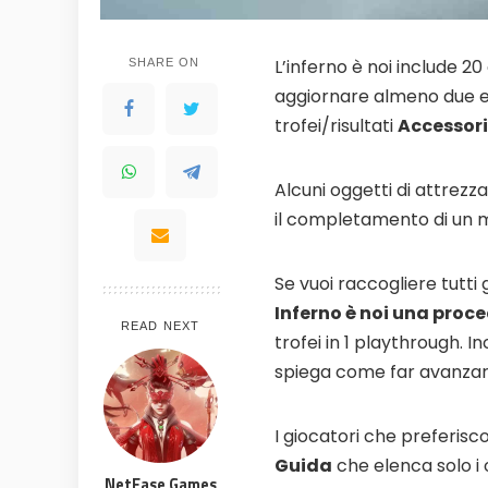
100% FREE to join
Tricks BE
L’inferno è noi include 20
SHARE ON
No subscription, no credit card required —
Get exclusiv
ever
anyone else
aggiornare almeno due ele
trofei/risultati
Accessor
Limited-time game codes
Steam G
Temporary download keys — grab them
Global cont
fast, they expire
& gift cards
Alcuni oggetti di attrezz
Zero Ads • Zero Spam
Instant T
il completamento di un
No promotions, no junk — just pure
Everything a
gaming content
websites or
Se vuoi raccogliere tutti g
Members-Only Content
Global C
Inferno è noi una proc
Exclusive guides & secrets never
Join gamers
published anywhere else
alerts
READ NEXT
trofei in 1 playthrough. Inc
spiega come far avanzare g
I giocatori che preferisc
Guida
che elenca solo i 
NetEase Games