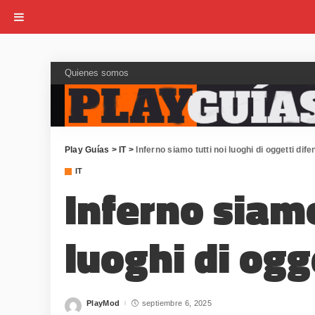
Quienes somos
Play Guías
>
IT
>
Inferno siamo tutti noi luoghi di oggetti dife
IT
Inferno siamo
luoghi di ogg
PlayMod
septiembre 6, 2025
Posted
by