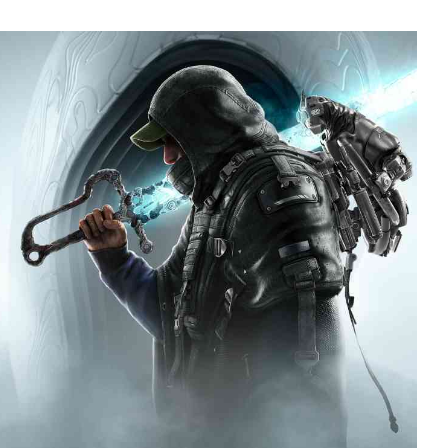
?
▲
COLLAPSE