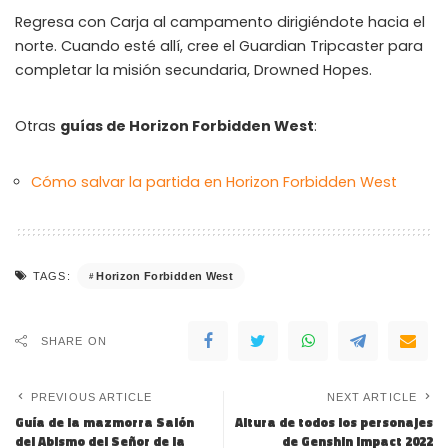
Regresa con Carja al campamento dirigiéndote hacia el
norte. Cuando esté allí, cree el Guardian Tripcaster para
completar la misión secundaria, Drowned Hopes.
Otras
guías de Horizon Forbidden West
:
Cómo salvar la partida en Horizon Forbidden West
Horizon Forbidden West
TAGS:
SHARE ON
PREVIOUS ARTICLE
NEXT ARTICLE
Guía de la mazmorra Salón
Altura de todos los personajes
del Abismo del Señor de la
de Genshin Impact 2022