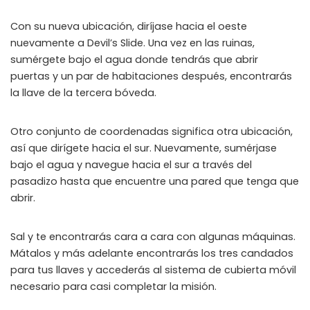
Instant Telegram Delivery
Con su nueva ubicación, diríjase hacia el oeste
Everything arrives directly — faster than websites or email
nuevamente a Devil’s Slide. Una vez en las ruinas,
sumérgete bajo el agua donde tendrás que abrir
Members-Only Content
Exclusive guides & secrets never published anywhere else
puertas y un par de habitaciones después, encontrarás
la llave de la tercera bóveda.
Global Community
Join gamers worldwide and get real-time alerts
Otro conjunto de coordenadas significa otra ubicación,
así que dirígete hacia el sur. Nuevamente, sumérjase
bajo el agua y navegue hacia el sur a través del
pasadizo hasta que encuentre una pared que tenga que
abrir.
Sal y te encontrarás cara a cara con algunas máquinas.
Mátalos y más adelante encontrarás los tres candados
para tus llaves y accederás al sistema de cubierta móvil
necesario para casi completar la misión.