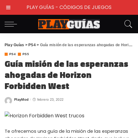
PLAY GUÍAS - CÓDIGOS DE JUEGOS
Play Guías
>
PS4
>
Guía misión de las esperanzas ahogadas de Horizon Forbidden West
PS4
PS5
Guía misión de las esperanzas
ahogadas de Horizon
Forbidden West
PlayMod
febrero 23, 2022
Posted
by
Te ofrecemos una guía de la misión de las esperanzas