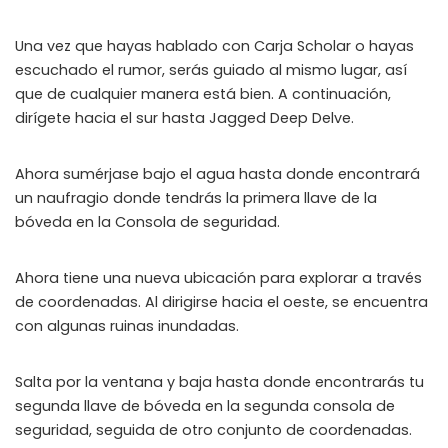
WHY JOIN THE CHANNEL?
Una vez que hayas hablado con Carja Scholar o hayas
ALL PERKS — ZERO NOISE • 100% FREE
escuchado el rumor, serás guiado al mismo lugar, así
que de cualquier manera está bien. A continuación,
▲
COLLAPSE
dirígete hacia el sur hasta Jagged Deep Delve.
100% FREE to join
Ahora sumérjase bajo el agua hasta donde encontrará
No subscription, no credit card required — ever
un naufragio donde tendrás la primera llave de la
bóveda en la Consola de seguridad.
Tricks BEFORE website
Get exclusive codes and strategies before anyone else
Ahora tiene una nueva ubicación para explorar a través
Limited-time game codes
de coordenadas. Al dirigirse hacia el oeste, se encuentra
Temporary download keys — grab them fast, they expire
con algunas ruinas inundadas.
Steam Games Giveaways
Global contests to win full Steam games & gift cards
Salta por la ventana y baja hasta donde encontrarás tu
segunda llave de bóveda en la segunda consola de
Zero Ads • Zero Spam
seguridad, seguida de otro conjunto de coordenadas.
No promotions, no junk — just pure gaming content