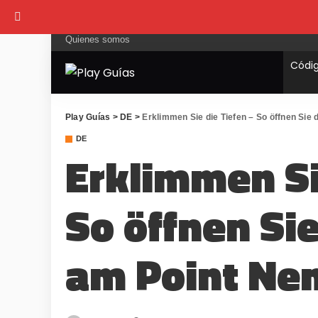
Quienes somos
Códi
Play Guías
>
DE
>
Erklimmen Sie die Tiefen – So öffnen Sie
DE
Erklimmen Si
So öffnen Sie
am Point Ne