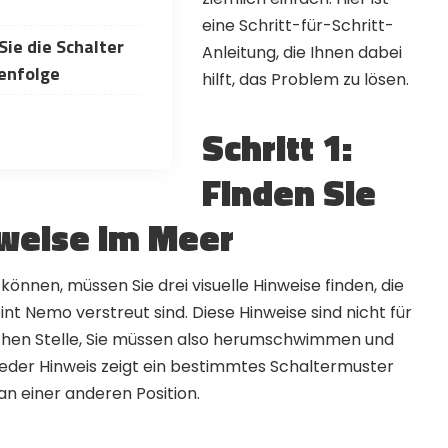
 codes and strategies before
eine Schritt-für-Schritt-
Sie die Schalter
Anleitung, die Ihnen dabei
henfolge
ames Giveaways
hilft, das Problem zu lösen.
ests to win full Steam games
Schritt 1:
elegram Delivery
rives directly — faster than
Finden Sie
email
nweise im Meer
ommunity
 worldwide and get real-time
önnen, müssen Sie drei visuelle Hinweise finden, die
nt Nemo verstreut sind. Diese Hinweise sind nicht für
eichen Stelle, Sie müssen also herumschwimmen und
Jeder Hinweis zeigt ein bestimmtes Schaltermuster
n einer anderen Position.