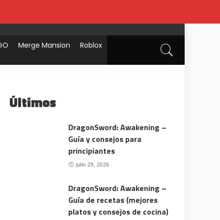
GO
Merge Mansion
Roblox
Últimos
DragonSword: Awakening –
Guía y consejos para
principiantes
julio 29, 2026
DragonSword: Awakening –
Guía de recetas (mejores
platos y consejos de cocina)