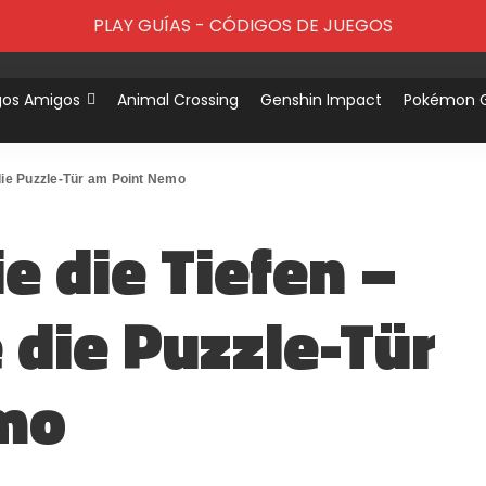
PLAY GUÍAS - CÓDIGOS DE JUEGOS
gos Amigos
Animal Crossing
Genshin Impact
Pokémon 
 die Puzzle-Tür am Point Nemo
e die Tiefen –
 die Puzzle-Tür
mo