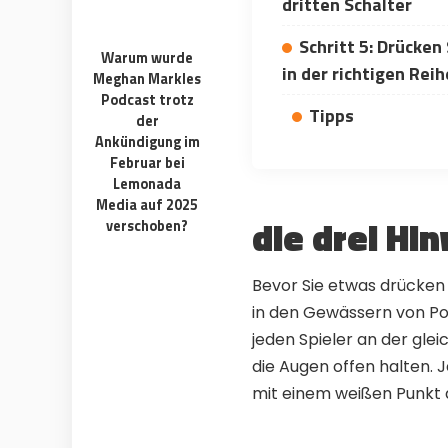
dritten Schalter
No subscription, no credit card required —
Get exclusive
ever
anyone else
Schritt 5: Drücken 
Warum wurde
🎁
🏆
in der richtigen Rei
Limited-time game codes
Steam G
Meghan Markles
Temporary download keys — grab them
Global cont
Podcast trotz
fast, they expire
& gift cards
Tipps
der
Ankündigung im
🚫
📲
Zero Ads • Zero Spam
Instant T
Februar bei
No promotions, no junk — just pure
Everything ar
gaming content
websites or 
Lemonada
Media auf 2025
🔒
🌍
die drei Hi
Members-Only Content
Global C
verschoben?
Exclusive guides & secrets never published
Join gamers
anywhere else
alerts
Bevor Sie etwas drücken k
in den Gewässern von Poi
jeden Spieler an der gl
die Augen offen halten. 
mit einem weißen Punkt a