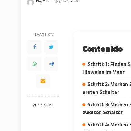
PlayMod
junio 1, 2026
Posted
by
SHARE ON
Contenido
Schritt 1: Finden S
Hinweise im Meer
Schritt 2: Merken 
WHY JOIN THE CHANNEL
ersten Schalter
ALL PERKS — ZERO NOISE • 100% FREE
Schritt 3: Merken 
READ NEXT
zweiten Schalter
Schritt 4: Merken 
💎
⚡
100% FREE to join
Tricks BEF