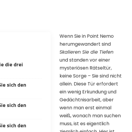
Wenn Sie in Point Nemo
herumgewandert sind
Skalieren Sie die Tiefen
und standen vor einer
ie die drei
mysteriösen Rätseltür,
keine Sorge – Sie sind nicht
allein. Diese Tür erfordert
Sie sich den
?
ein wenig Erkundung und
Gedächtnisarbeit, aber
Sie sich den
wenn man erst einmal
▲
COLLAPSE
weiß, wonach man suchen
muss, ist es eigentlich
Sie sich den
ziemlich einfach. Hier ist
ORE website