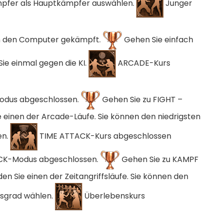
pfer als Hauptkämpfer auswählen.
Junger
FORE website
e codes and strategies before
 den Computer gekämpft.
Gehen Sie einfach
ames Giveaways
ie einmal gegen die KI.
ARCADE-Kurs
ests to win full Steam games
elegram Delivery
odus abgeschlossen.
Gehen Sie zu FIGHT –
rrives directly — faster than
 email
einen der Arcade-Läufe. Sie können den niedrigsten
ommunity
en.
TIME ATTACK-Kurs abgeschlossen
 worldwide and get real-time
ACK-Modus abgeschlossen.
Gehen Sie zu KAMPF
n Sie einen der Zeitangriffsläufe. Sie können den
tsgrad wählen.
Überlebenskurs