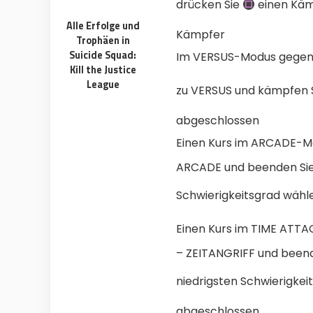
drücken Sie
einen Käm
Alle Erfolge und
100% FREE to join
Kämpfer
Tricks BE
Trophäen in
No subscription, no credit card required —
Get exclusiv
Suicide Squad:
ever
anyone else
Im VERSUS-Modus gegen
Kill the Justice
League
Limited-time game codes
Steam G
zu VERSUS und kämpfen S
Temporary download keys — grab them
Global cont
fast, they expire
& gift cards
abgeschlossen
Zero Ads • Zero Spam
Instant T
Einen Kurs im ARCADE-M
No promotions, no junk — just pure
Everything a
gaming content
websites or
ARCADE und beenden Sie 
Members-Only Content
Global C
Schwierigkeitsgrad wähl
Exclusive guides & secrets never
Join gamers
published anywhere else
alerts
Einen Kurs im TIME ATT
– ZEITANGRIFF und beende
niedrigsten Schwierigkei
abgeschlossen