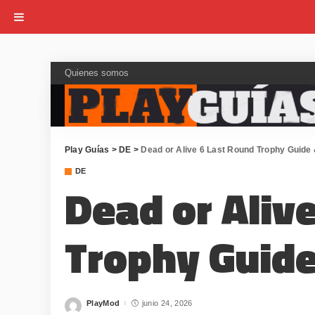
Quienes somos
Play Guías
>
DE
>
Dead or Alive 6 Last Round Trophy Guid
DE
Dead or Aliv
Trophy Guid
PlayMod
junio 24, 2026
Posted
by