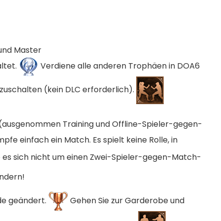
und Master
ltet.
Verdiene alle anderen Trophäen in DOA6
izuschalten (kein DLC erforderlich).
(ausgenommen Training und Offline-Spieler-gegen-
fe einfach ein Match. Es spielt keine Rolle, in
e es sich nicht um einen Zwei-Spieler-gegen-Match-
?
ndern!
e geändert.
Gehen Sie zur Garderobe und
▲
COLLAPSE