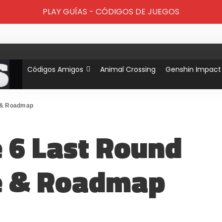
PLAY GUÍAS - CÓDIGOS DE JUEGOS
Códigos Amigos
Animal Crossing
Genshin Impact
e & Roadmap
e 6 Last Round
e & Roadmap