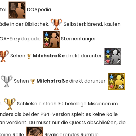
tel.
DOApedia
ie in der Bibliothek.
Selbsterklärend, kaufen
 DOA-Enzyklopädie.
Sternenfänger
Sehen
Milchstraße
direkt darunter.
.
Sehen
Milchstraße
direkt darunter.
n.
Schließe einfach 30 beliebige Missionen im
rs als bei der PS4-Version spielt es keine Rolle
an verdient. Du musst nur die Quests abschließen, die
eine Rolle.
Rivalisierendes Rumble