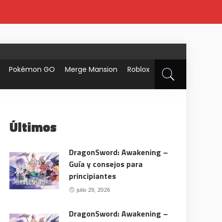
Pokémon GO
Merge Mansion
Roblox
Últimos
DragonSword: Awakening –
Guía y consejos para
principiantes
julio 29, 2026
DragonSword: Awakening –