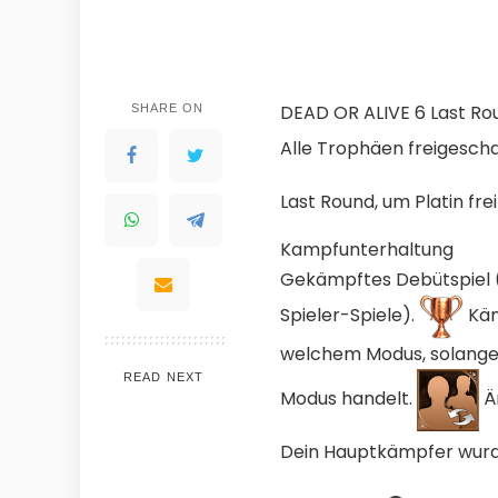
DEAD OR ALIVE 6 Last Ro
SHARE ON
Alle Trophäen freigescha
Last Round, um Platin fre
Kampfunterhaltung
Gekämpftes Debütspiel 
Spieler-Spiele).
Kämp
welchem ​​Modus, solang
READ NEXT
WHY JOIN THE CHANNEL
Modus handelt.
Ä
ALL PERKS — ZERO NOISE • 100% FREE
Dein Hauptkämpfer wurd