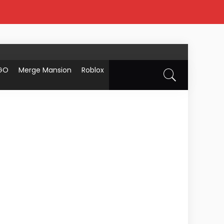
GO
Merge Mansion
Roblox