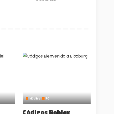
Móviles
PC
Códigos Roblox