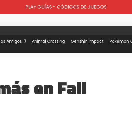
PLAY GUÍAS - CÓDIGOS DE JUEGOS
gos Amigos
Animal Crossing
Genshin Impact
Pokémon 
más en Fall