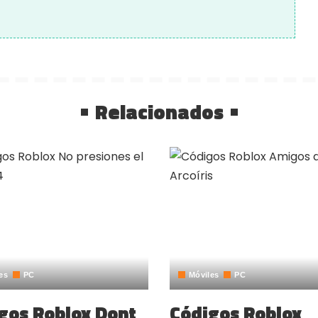
Relacionados
es
PC
Móviles
PC
gos Roblox Dont
Códigos Roblox