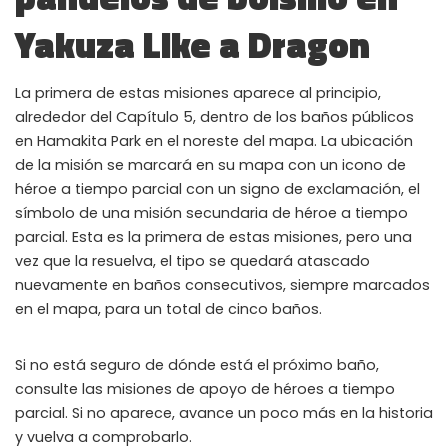
WHY JOIN THE CHANNEL?
Yakuza Like a Dragon
ALL PERKS — ZERO NOISE • 100% FREE
La primera de estas misiones aparece al principio,
▲
COLLAPSE
alrededor del Capítulo 5, dentro de los baños públicos
en Hamakita Park en el noreste del mapa. La ubicación
💎
de la misión se marcará en su mapa con un icono de
100% FREE to join
No subscription, no credit card required — ever
héroe a tiempo parcial con un signo de exclamación, el
símbolo de una misión secundaria de héroe a tiempo
⚡
Tricks BEFORE website
parcial. Esta es la primera de estas misiones, pero una
Get exclusive codes and strategies before anyone else
vez que la resuelva, el tipo se quedará atascado
nuevamente en baños consecutivos, siempre marcados
🎁
Limited-time game codes
en el mapa, para un total de cinco baños.
Temporary download keys — grab them fast, they expire
🏆
Steam Games Giveaways
Si no está seguro de dónde está el próximo baño,
Global contests to win full Steam games & gift cards
consulte las misiones de apoyo de héroes a tiempo
🚫
parcial. Si no aparece, avance un poco más en la historia
Zero Ads • Zero Spam
No promotions, no junk — just pure gaming content
y vuelva a comprobarlo.