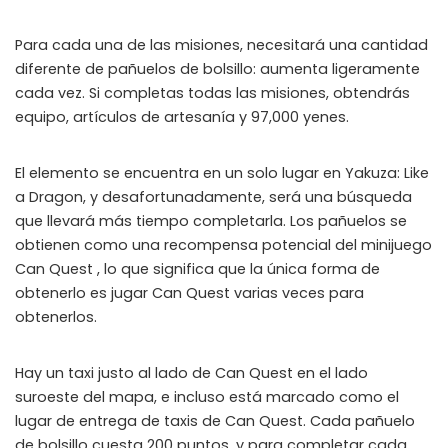
📲
Instant Telegram Delivery
Para cada una de las misiones, necesitará una cantidad
Everything arrives directly — faster than websites or email
diferente de pañuelos de bolsillo: aumenta ligeramente
🔒
Members-Only Content
cada vez. Si completas todas las misiones, obtendrás
Exclusive guides & secrets never published anywhere else
equipo, artículos de artesanía y 97,000 yenes.
🌍
Global Community
Join gamers worldwide and get real-time alerts
El elemento se encuentra en un solo lugar en Yakuza: Like
a Dragon, y desafortunadamente, será una búsqueda
que llevará más tiempo completarla. Los pañuelos se
obtienen como una recompensa potencial del minijuego
Can Quest , lo que significa que la única forma de
obtenerlo es jugar Can Quest varias veces para
obtenerlos.
Hay un taxi justo al lado de Can Quest en el lado
suroeste del mapa, e incluso está marcado como el
lugar de entrega de taxis de Can Quest. Cada pañuelo
de bolsillo cuesta 200 puntos, y para completar cada