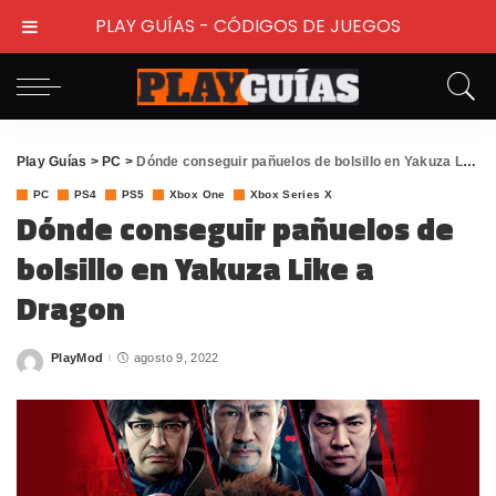
PLAY GUÍAS - CÓDIGOS DE JUEGOS
Play Guías
>
PC
>
Dónde conseguir pañuelos de bolsillo en Yakuza Like a Dragon
PC
PS4
PS5
Xbox One
Xbox Series X
Dónde conseguir pañuelos de
bolsillo en Yakuza Like a
Dragon
PlayMod
agosto 9, 2022
Posted
by