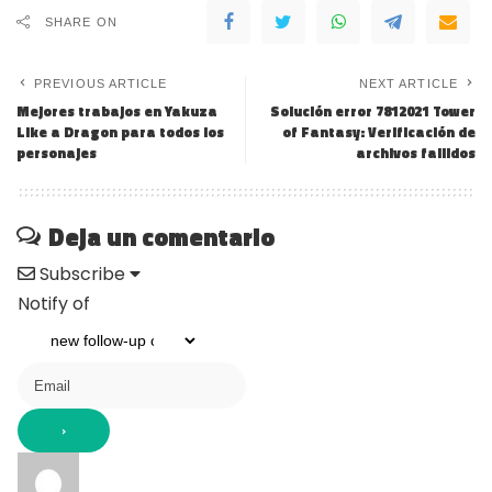
SHARE ON
PREVIOUS ARTICLE
NEXT ARTICLE
Mejores trabajos en Yakuza
Solución error 7812021 Tower
Like a Dragon para todos los
of Fantasy: Verificación de
personajes
archivos fallidos
Deja un comentario
Subscribe
Notify of