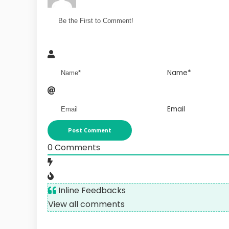
Name*
Email
0
Comments
Inline Feedbacks
View all comments