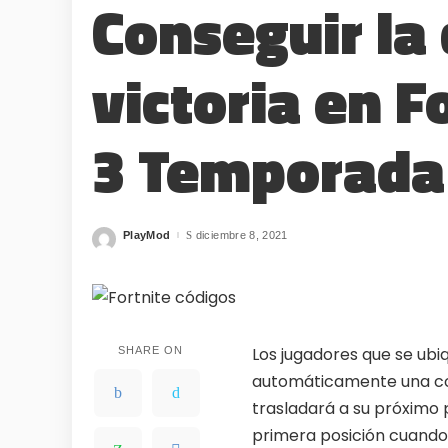
Conseguir la 
victoria en F
3 Temporada
PlayMod
diciembre 8, 2021
Posted
by
Los jugadores que se ubi
SHARE ON
automáticamente una coro
trasladará a su próximo 
primera posición cuando