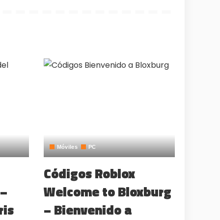
Móviles
PC
Códigos Roblox
 –
Welcome to Bloxburg
ris
– Bienvenido a