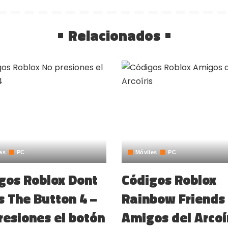
Relacionados
es
PC
Móviles
PC
gos Roblox Dont
Códigos Roblox
s The Button 4 –
Rainbow Friends
resiones el botón
Amigos del Arcoí