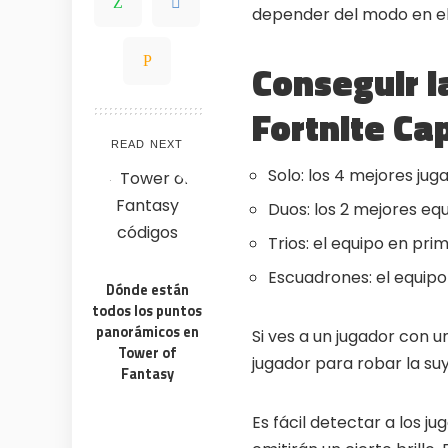
depender del modo en el
Conseguir la
WHY JOIN THE CHANNEL
Fortnite Ca
ALL PERKS — ZERO NOISE • 100% FREE
READ NEXT
Solo: los 4 mejores ju
Duos: los 2 mejores eq
💎
⚡
100% FREE to join
Tricks BEF
Trios: el equipo en pr
No subscription, no credit card required —
Get exclusive
ever
anyone else
Escuadrones: el equipo
Dónde están
🎁
🏆
Limited-time game codes
Steam G
todos los puntos
Temporary download keys — grab them
Global cont
panorámicos en
fast, they expire
& gift cards
Si ves a un jugador con u
Tower of
jugador para robar la suy
Fantasy
🚫
📲
Zero Ads • Zero Spam
Instant T
No promotions, no junk — just pure
Everything ar
gaming content
websites or 
Es fácil detectar a los j