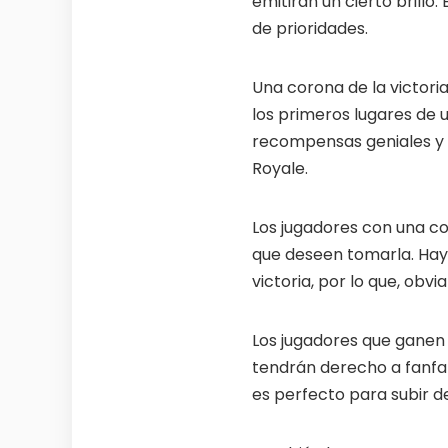
🔒
🌍
emitirán un cierto brillo
Members-Only Content
Global C
Exclusive guides & secrets never published
Join gamers
de prioridades.
anywhere else
alerts
Una corona de la victori
los primeros lugares de 
recompensas geniales y a
Royale.
Los jugadores con una co
que deseen tomarla. Hay 
victoria, por lo que, obv
Los jugadores que ganen 
tendrán derecho a fanfar
es perfecto para subir de