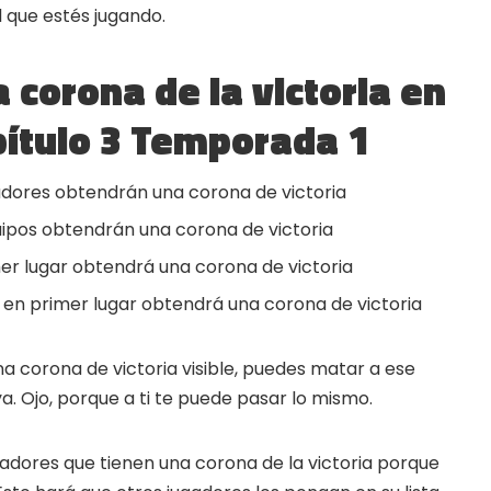
 que estés jugando.
 corona de la victoria en
?
pítulo 3 Temporada 1
▲
COLLAPSE
gadores obtendrán una corona de victoria
uipos obtendrán una corona de victoria
ORE website
imer lugar obtendrá una corona de victoria
 codes and strategies before
 en primer lugar obtendrá una corona de victoria
ames Giveaways
ests to win full Steam games
na corona de victoria visible, puedes matar a ese
a. Ojo, porque a ti te puede pasar lo mismo.
elegram Delivery
rives directly — faster than
email
ugadores que tienen una corona de la victoria porque