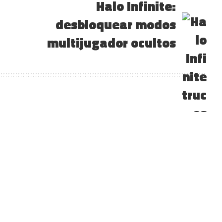
Halo Infinite:
desbloquear modos
multijugador ocultos