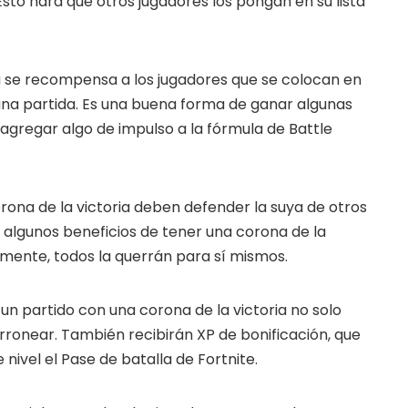
. Esto hará que otros jugadores los pongan en su lista
ommunity
 worldwide and get real-time
a se recompensa a los jugadores que se colocan en
una partida. Es una buena forma de ganar algunas
gregar algo de impulso a la fórmula de Battle
rona de la victoria deben defender la suya de otros
algunos beneficios de tener una corona de la
iamente, todos la querrán para sí mismos.
un partido con una corona de la victoria no solo
ronear. También recibirán XP de bonificación, que
 nivel el Pase de batalla de Fortnite.