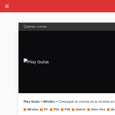
Quienes somos
Play Guías
>
Móviles
>
Conseguir la corona de la victoria en
Móviles
PC
PS4
PS5
Switch
Xbox One
Xb