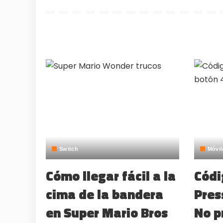
Switch
Móvil
Cómo llegar fácil a la
Códi
cima de la bandera
Pres
en Super Mario Bros
No p