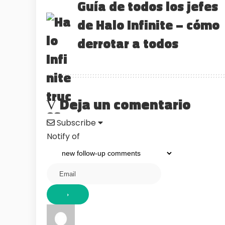
Guía de todos los jefes
de Halo Infinite – cómo
derrotar a todos
Deja un comentario
Subscribe
Notify of