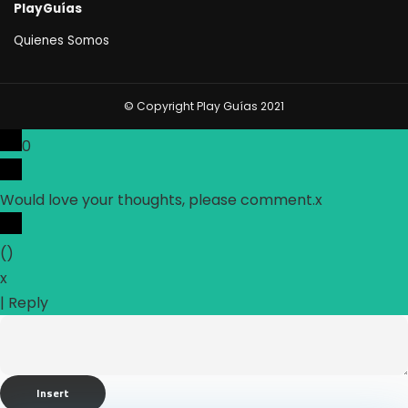
PlayGuías
Quienes Somos
© Copyright Play Guías 2021
0
Would love your thoughts, please comment.
x
(
)
x
|
Reply
Insert