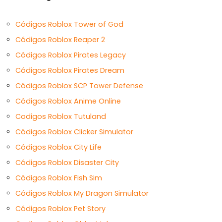
ALL PERKS — ZERO NOISE • 100% FREE
Códigos Roblox Tower of God
▲
COLLAPSE
Códigos Roblox Reaper 2
Códigos Roblox Pirates Legacy
💎
100% FREE to join
No subscription, no credit card required — ever
Códigos Roblox Pirates Dream
Códigos Roblox SCP Tower Defense
⚡
Tricks BEFORE website
Get exclusive codes and strategies before anyone else
Códigos Roblox Anime Online
Codigos Roblox Tutuland
🎁
Limited-time game codes
Temporary download keys — grab them fast, they expire
Códigos Roblox Clicker Simulator
Códigos Roblox City Life
🏆
Steam Games Giveaways
Global contests to win full Steam games & gift cards
Códigos Roblox Disaster City
Códigos Roblox Fish Sim
🚫
Zero Ads • Zero Spam
No promotions, no junk — just pure gaming content
Códigos Roblox My Dragon Simulator
Códigos Roblox Pet Story
📲
Instant Telegram Delivery
Everything arrives directly — faster than websites or email