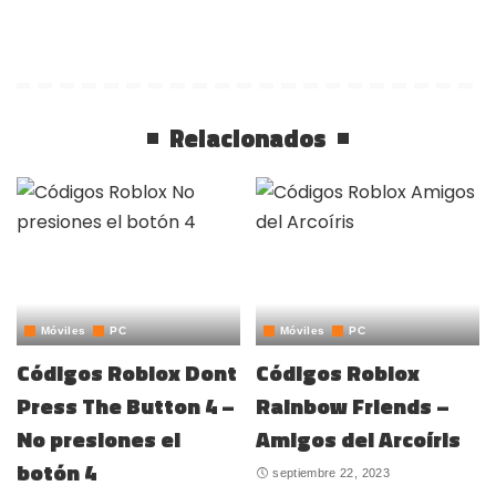
Relacionados
Móviles
PC
Móviles
PC
Códigos Roblox Dont
Códigos Roblox
Press The Button 4 –
Rainbow Friends –
No presiones el
Amigos del Arcoíris
botón 4
septiembre 22, 2023