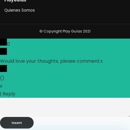
PlayGuías
Quienes Somos
© Copyright Play Guías 2021
0
Would love your thoughts, please comment.
x
(
)
x
|
Reply
Insert