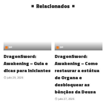
Relacionados
BR
BR
DragonSword:
DragonSword:
Awakening – Guia e
Awakening – Como
dicas para iniciantes
restaurar a estátua
de Organa e
julio 29, 2026
desbloquear as
bênçãos da Deusa
julio 27, 2026