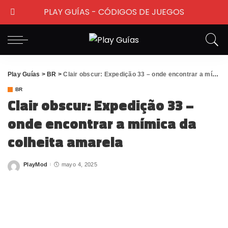
PLAY GUÍAS - CÓDIGOS DE JUEGOS
Play Guías
>
BR
>
Clair obscur: Expedição 33 – onde encontrar a mímica da colheita amarela
BR
Clair obscur: Expedição 33 –
onde encontrar a mímica da
colheita amarela
PlayMod
mayo 4, 2025
Posted
by