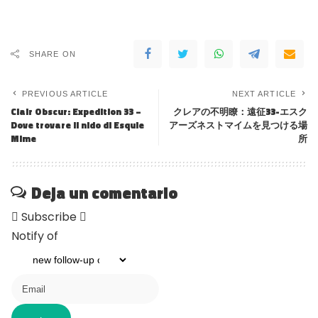
SHARE ON
PREVIOUS ARTICLE
NEXT ARTICLE
Clair Obscur: Expedition 33 –
クレアの不明瞭：遠征33-エスク
Dove trovare il nido di Esquie
アーズネストマイムを見つける場
Mime
所
Deja un comentario
Subscribe
Notify of