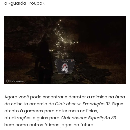
o «guarda -roupa».
Agora você pode encontrar e derrotar a mímica na área
de colheita amarela de
Clair obscur: Expedição 33
. Fique
atento à gamerax para obter mais notícias,
atualizações e guias para
Clair obscur: Expedição 33
bem como outros ótimos jogos no futuro.