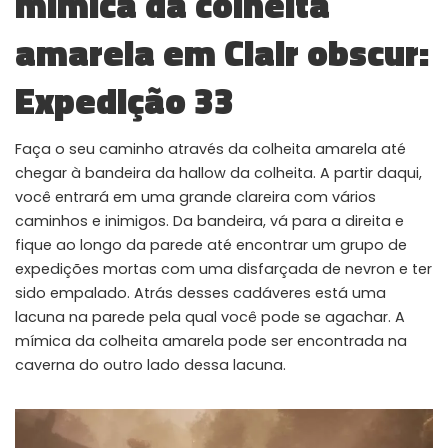
mímica da colheita
WHY JOIN THE CHANNEL?
amarela em Clair obscur:
ALL PERKS — ZERO NOISE • 100% FREE
Expedição 33
▲
COLLAPSE
Faça o seu caminho através da colheita amarela até
💎
100% FREE to join
chegar à bandeira da hallow da colheita. A partir daqui,
No subscription, no credit card required — ever
você entrará em uma grande clareira com vários
caminhos e inimigos. Da bandeira, vá para a direita e
⚡
Tricks BEFORE website
fique ao longo da parede até encontrar um grupo de
Get exclusive codes and strategies before anyone else
expedições mortas com uma disfarçada de nevron e ter
🎁
Limited-time game codes
sido empalado. Atrás desses cadáveres está uma
Temporary download keys — grab them fast, they expire
lacuna na parede pela qual você pode se agachar. A
mímica da colheita amarela pode ser encontrada na
🏆
Steam Games Giveaways
caverna do outro lado dessa lacuna.
Global contests to win full Steam games & gift cards
🚫
Zero Ads • Zero Spam
No promotions, no junk — just pure gaming content