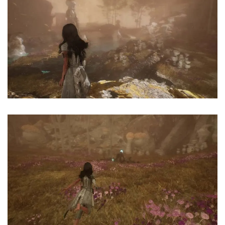
📲
Instant Telegram Delivery
Everything arrives directly — faster than websites or email
🔒
Members-Only Content
Exclusive guides & secrets never published anywhere else
🌍
Global Community
Join gamers worldwide and get real-time alerts