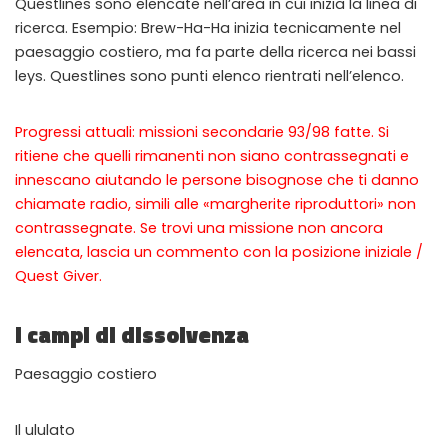
Questlines sono elencate nell’area in cui inizia la linea di
ricerca. Esempio: Brew-Ha-Ha inizia tecnicamente nel
🔒
Members-Only Content
paesaggio costiero, ma fa parte della ricerca nei bassi
Exclusive guides & secrets never published anywhere else
leys. Questlines sono punti elenco rientrati nell’elenco.
🌍
Global Community
Join gamers worldwide and get real-time alerts
Progressi attuali: missioni secondarie 93/98 fatte. Si
ritiene che quelli rimanenti non siano contrassegnati e
innescano aiutando le persone bisognose che ti danno
chiamate radio, simili alle «margherite riproduttori» non
contrassegnate. Se trovi una missione non ancora
elencata, lascia un commento con la posizione iniziale /
Quest Giver.
I campi di dissolvenza
Paesaggio costiero
Il ululato