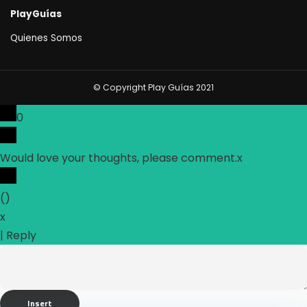
PlayGuías
Quienes Somos
© Copyright Play Guías 2021
0
Would love your thoughts, please comment.
x
(
)
x
|
Reply
Insert