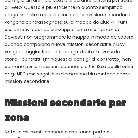
consiglia di fare il più possibile durante la storia per salire
ALL PERKS — ZERO NOISE • 100% FREE
di livello. Questo è più efficiente in quanto semplifica i
progressi nelle missioni principali. Le missioni secondarie
▲
COLLAPSE
vengono contrassegnate sulla mappa da Blue «!» Punti
esclamativi quando si inzuppa l’area che li circonda.
💎
Dovresti non programmare la mappa in modo da vedere
100% FREE to join
No subscription, no credit card required — ever
quando compaiono nuove missioni secondarie. Nuovi
vengono aggiunti quando progredisci attraverso la
⚡
Tricks BEFORE website
storia. I contratti (miniquest di consigli di contratto) non
Get exclusive codes and strategies before anyone else
contano per le missioni secondarie a 98. Solo quelli forniti
🎁
dagli NPC con segni di esclamazione blu contano come
Limited-time game codes
Temporary download keys — grab them fast, they expire
missioni secondarie.
🏆
Steam Games Giveaways
Missioni secondarie per
Global contests to win full Steam games & gift cards
zona
🚫
Zero Ads • Zero Spam
No promotions, no junk — just pure gaming content
📲
Nota: le missioni secondarie che fanno parte di
Instant Telegram Delivery
Everything arrives directly — faster than websites or email