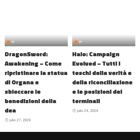
IT
IT
DragonSword:
Halo: Campaign
Awakening – Come
Evolved – Tutti i
ripristinare la statua
teschi della verità e
di Organa e
della riconciliazione
sbloccare le
e le posizioni dei
benedizioni della
terminali
dea
julio 24, 2026
julio 27, 2026