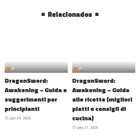
Relacionados
IT
IT
DragonSword:
DragonSword:
Awakening – Guida e
Awakening – Guida
suggerimenti per
alle ricette (migliori
principianti
piatti e consigli di
cucina)
julio 29, 2026
julio 27, 2026