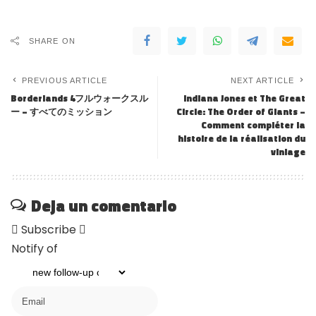
SHARE ON
PREVIOUS ARTICLE
NEXT ARTICLE
Borderlands 4フルウォークスル
Indiana Jones et The Great
ー – すべてのミッション
Circle: The Order of Giants –
Comment compléter la
histoire de la réalisation du
viniage
Deja un comentario
Subscribe
Notify of