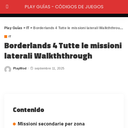
PLAY GUÍAS - CÓDIGOS DE JUEGOS
Play Guías
>
IT
>
Borderlands 4 Tutte le missioni laterali Walkththrough
IT
Borderlands 4 Tutte le missioni
laterali Walkththrough
PlayMod
septiembre 11, 2025
Posted
by
Contenido
Missioni secondarie per zona