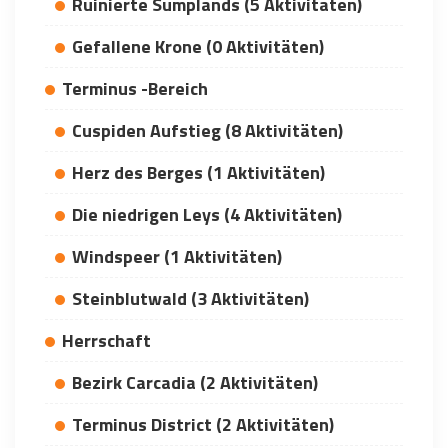
Ruinierte Sumplands (5 Aktivitäten)
WHY JOIN THE CHANNEL?
Gefallene Krone (0 Aktivitäten)
ALL PERKS — ZERO NOISE • 100% FREE
Terminus -Bereich
▲
COLLAPSE
Cuspiden Aufstieg (8 Aktivitäten)
💎
100% FREE to join
Herz des Berges (1 Aktivitäten)
No subscription, no credit card required — ever
Die niedrigen Leys (4 Aktivitäten)
⚡
Tricks BEFORE website
Get exclusive codes and strategies before anyone else
Windspeer (1 Aktivitäten)
🎁
Limited-time game codes
Steinblutwald (3 Aktivitäten)
Temporary download keys — grab them fast, they expire
Herrschaft
🏆
Steam Games Giveaways
Global contests to win full Steam games & gift cards
Bezirk Carcadia (2 Aktivitäten)
🚫
Zero Ads • Zero Spam
Terminus District (2 Aktivitäten)
No promotions, no junk — just pure gaming content