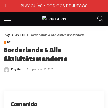
PLAY GUÍAS - CÓDIGOS DE JUEGOS
Play Guías
>
DE
>
Borderlands 4 Alle Aktivitätsstandorte
DE
Borderlands 4 Alle
Aktivitätsstandorte
PlayMod
septiembre 11, 2025
Posted
by
Contenido