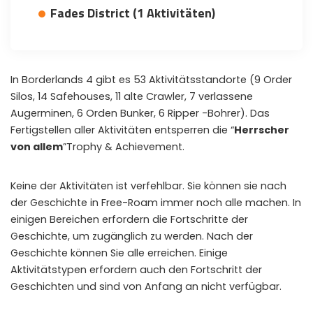
Fades District (1 Aktivitäten)
📲
Instant Telegram Delivery
Everything arrives directly — faster than websites or email
🔒
Members-Only Content
Exclusive guides & secrets never published anywhere else
In Borderlands 4 gibt es 53 Aktivitätsstandorte (9 Order
Silos, 14 Safehouses, 11 alte Crawler, 7 verlassene
🌍
Global Community
Augerminen, 6 Orden Bunker, 6 Ripper -Bohrer). Das
Join gamers worldwide and get real-time alerts
Fertigstellen aller Aktivitäten entsperren die “
Herrscher
von allem
”Trophy & Achievement.
Keine der Aktivitäten ist verfehlbar. Sie können sie nach
der Geschichte in Free-Roam immer noch alle machen. In
einigen Bereichen erfordern die Fortschritte der
Geschichte, um zugänglich zu werden. Nach der
Geschichte können Sie alle erreichen. Einige
Aktivitätstypen erfordern auch den Fortschritt der
Geschichten und sind von Anfang an nicht verfügbar.