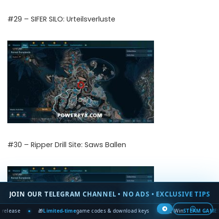
#29 – SIFER SILO: Urteilsverluste
#30 – Ripper Drill Site: Saws Ballen
JOIN OUR TELEGRAM CHANNEL • NO ADS • EXCLUSIVE TIPS
ⓘ
ed-time
game codes & download keys
🏆 Win
STEAM GAMES
in global contests