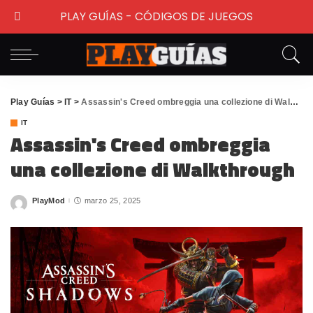
PLAY GUÍAS - CÓDIGOS DE JUEGOS
Play Guías
>
IT
>
Assassin's Creed ombreggia una collezione di Walkthrough
IT
Assassin's Creed ombreggia
una collezione di Walkthrough
PlayMod
marzo 25, 2025
Posted
by