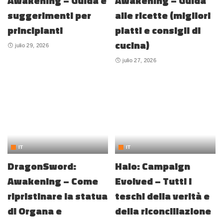
Awakening – Guida e
Awakening – Guida
suggerimenti per
alle ricette (migliori
principianti
piatti e consigli di
cucina)
julio 29, 2026
julio 27, 2026
IT
IT
DragonSword:
Halo: Campaign
Awakening – Come
Evolved – Tutti i
ripristinare la statua
teschi della verità e
di Organa e
della riconciliazione