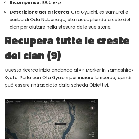
Ricompensa:
1000 exp
WHY JOIN THE CHANNEL?
Descrizione della ricerca
: Ota Gyuichi, ex samurai e
ALL PERKS — ZERO NOISE • 100% FREE
scriba di Oda Nobunaga, sta raccogliendo creste del
clan per aiutare nella stesura delle sue storie.
▲
COLLAPSE
Recupera tutte le creste
del clan (9)
100% FREE to join
No subscription, no credit card required — ever
Questa ricerca inizia andando al «!» Marker in Yamashiro>
Tricks BEFORE website
Get exclusive codes and strategies before anyone else
Kyoto. Parla con Ota Gyuichi per iniziare la ricerca, quindi
può essere rintracciato dalla scheda Obiettivi.
Limited-time game codes
Temporary download keys — grab them fast, they expire
Steam Games Giveaways
Global contests to win full Steam games & gift cards
Zero Ads • Zero Spam
No promotions, no junk — just pure gaming content