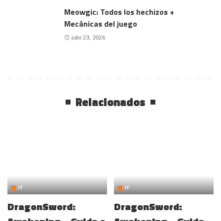
Meowgic: Todos los hechizos +
Mecánicas del juego
julio 23, 2026
Relacionados
IT
IT
DragonSword:
DragonSword: