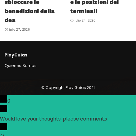
sbloccare le
e le posizioni dei
benedizioni della
terminali
dea
julio 24, 2026
julio 27, 2026
PlayGuías
Quienes Somos
© Copyright Play Guías 2021
0
Would love your thoughts, please comment.
x