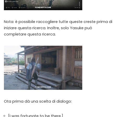
Instant Telegram Delivery
Everything arrives directly — faster than websites or email
Nota: è possibile raccogliere tutte queste creste prima di
Members-Only Content
iniziare questa ricerca. Inoltre, solo Yasuke può
Exclusive guides & secrets never published anywhere else
completare questa ricerca.
Global Community
Join gamers worldwide and get real-time alerts
Ota prima dà una scelta di dialogo:
[I was fortunate to be there.]