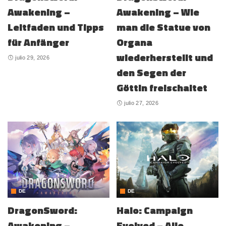
Awakening –
Awakening – Wie
Leitfaden und Tipps
man die Statue von
für Anfänger
Organa
wiederherstellt und
julio 29, 2026
den Segen der
Göttin freischaltet
julio 27, 2026
DE
DE
DragonSword:
Halo: Campaign
Awakening –
Evolved – Alle