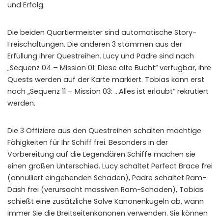
und Erfolg.
WHY JOIN THE CHANNEL?
ALL PERKS — ZERO NOISE • 100% FREE
Die beiden Quartiermeister sind automatische Story-
Freischaltungen. Die anderen 3 stammen aus der
▲
COLLAPSE
Erfüllung ihrer Questreihen. Lucy und Padre sind nach
„Sequenz 04 – Mission 01: Diese alte Bucht“ verfügbar, ihre
Quests werden auf der Karte markiert. Tobias kann erst
100% FREE to join
nach „Sequenz 11 – Mission 03: …Alles ist erlaubt“ rekrutiert
No subscription, no credit card required — ever
werden.
Tricks BEFORE website
Get exclusive codes and strategies before anyone else
Die 3 Offiziere aus den Questreihen schalten mächtige
Fähigkeiten für Ihr Schiff frei. Besonders in der
Limited-time game codes
Temporary download keys — grab them fast, they expire
Vorbereitung auf die Legendären Schiffe machen sie
einen großen Unterschied. Lucy schaltet Perfect Brace frei
Steam Games Giveaways
(annulliert eingehenden Schaden), Padre schaltet Ram-
Global contests to win full Steam games & gift cards
Dash frei (verursacht massiven Ram-Schaden), Tobias
schießt eine zusätzliche Salve Kanonenkugeln ab, wann
Zero Ads • Zero Spam
immer Sie die Breitseitenkanonen verwenden. Sie können
No promotions, no junk — just pure gaming content