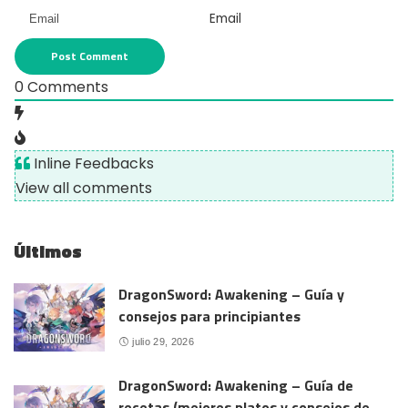
Email
0
Comments
Inline Feedbacks
View all comments
Últimos
DragonSword: Awakening – Guía y
consejos para principiantes
julio 29, 2026
DragonSword: Awakening – Guía de
recetas (mejores platos y consejos de