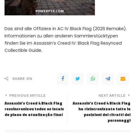
Das sind alle Offiziere in AC IV Black Flag (2026 Remake).
Informationen zu allen anderen Sammlerstücktypen
finden Sie im Assassin’s Creed IV: Black Flag Resynced
Collectible Guide.
SHARE ON
PREVIOUS ARTICLE
NEXT ARTICLE
Assassin’s Creed 4 Black Flag
Assassin’s Creed 4 Black Flag
ressincronizou todos os locais
ha risincronizzato tutte le
do plano de atualização final
posizioni dei ritratti dei
personaggi