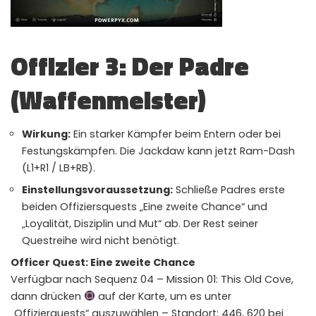
Offizier 3: Der Padre
(Waffenmeister)
Wirkung:
Ein starker Kämpfer beim Entern oder bei
Festungskämpfen. Die Jackdaw kann jetzt Ram-Dash
(L1+R1 / LB+RB).
Einstellungsvoraussetzung:
Schließe Padres erste
beiden Offiziersquests „Eine zweite Chance“ und
„Loyalität, Disziplin und Mut“ ab. Der Rest seiner
Questreihe wird nicht benötigt.
Officer Quest: Eine zweite Chance
Verfügbar nach Sequenz 04 – Mission 01: This Old Cove,
dann drücken
auf der Karte, um es unter
„Offizierquests“ auszuwählen – Standort: 446, 620 bei