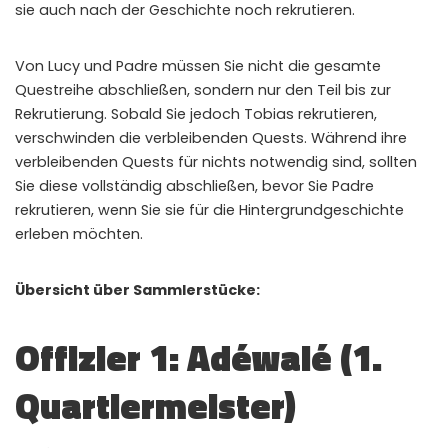
sie auch nach der Geschichte noch rekrutieren.
Instant Telegram Delivery
Everything arrives directly — faster than websites or email
Von Lucy und Padre müssen Sie nicht die gesamte
Questreihe abschließen, sondern nur den Teil bis zur
Members-Only Content
Exclusive guides & secrets never published anywhere else
Rekrutierung. Sobald Sie jedoch Tobias rekrutieren,
verschwinden die verbleibenden Quests. Während ihre
Global Community
verbleibenden Quests für nichts notwendig sind, sollten
Join gamers worldwide and get real-time alerts
Sie diese vollständig abschließen, bevor Sie Padre
rekrutieren, wenn Sie sie für die Hintergrundgeschichte
erleben möchten.
Übersicht über Sammlerstücke:
Offizier 1: Adéwalé (1.
Quartiermeister)