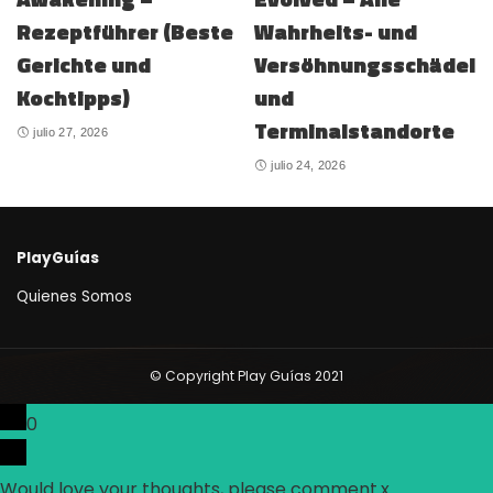
Rezeptführer (Beste
Wahrheits- und
Gerichte und
Versöhnungsschädel
Kochtipps)
und
Terminalstandorte
julio 27, 2026
julio 24, 2026
PlayGuías
Quienes Somos
© Copyright Play Guías 2021
0
Would love your thoughts, please comment.
x