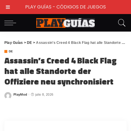
PLAY GUÍAS - CÓDIGOS DE JUEGOS
Play Guías
>
DE
>
Assassin’s Creed 4 Black Flag hat alle Standorte der Offiziere neu synchronisiert
DE
Assassin’s Creed 4 Black Flag
hat alle Standorte der
Offiziere neu synchronisiert
PlayMod
julio 8, 2026
Posted
by