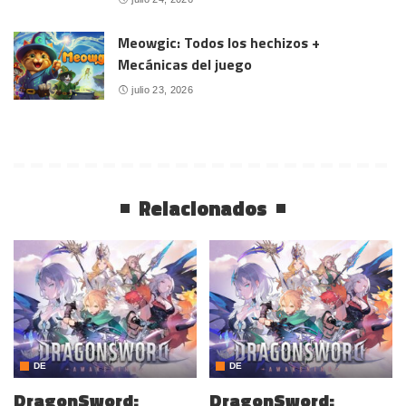
Meowgic: Todos los hechizos +
Mecánicas del juego
julio 23, 2026
Relacionados
DE
DE
DragonSword:
DragonSword: