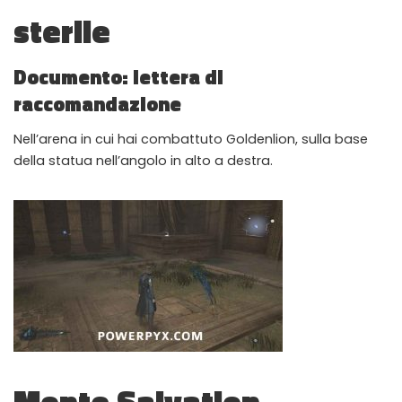
sterile
Instant Telegram Delivery
Everything arrives directly — faster than websites or email
Documento: lettera di
Members-Only Content
raccomandazione
Exclusive guides & secrets never published anywhere else
Global Community
Nell’arena in cui hai combattuto Goldenlion, sulla base
Join gamers worldwide and get real-time alerts
della statua nell’angolo in alto a destra.
Monte Salvation –