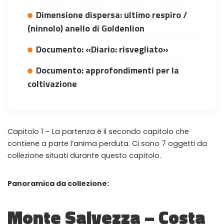
WHY JOIN THE CHANNEL?
Dimensione dispersa: ultimo respiro /
ALL PERKS — ZERO NOISE • 100% FREE
(ninnolo) anello di Goldenlion
Documento: «Diario: risvegliato»
▲
COLLAPSE
Documento: approfondimenti per la
coltivazione
100% FREE to join
No subscription, no credit card required — ever
Tricks BEFORE website
Get exclusive codes and strategies before anyone else
Capitolo 1 – La partenza è il secondo capitolo che
contiene a parte l’anima perduta. Ci sono 7 oggetti da
Limited-time game codes
Temporary download keys — grab them fast, they expire
collezione situati durante questo capitolo.
Steam Games Giveaways
Panoramica da collezione:
Global contests to win full Steam games & gift cards
Zero Ads • Zero Spam
Monte Salvezza – Costa
No promotions, no junk — just pure gaming content