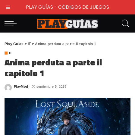
PLAY GUÍAS - CÓDIGOS DE JUEGOS
Play Guías
>
IT
>
Anima perduta a parte il capitolo 1
IT
Anima perduta a parte il
capitolo 1
PlayMod
septiembre 5, 2025
Posted
by