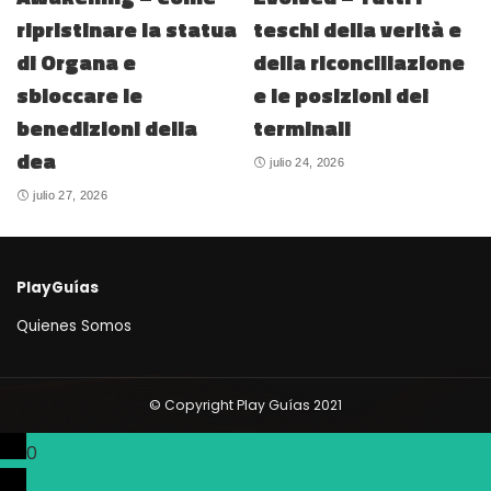
ripristinare la statua
teschi della verità e
di Organa e
della riconciliazione
sbloccare le
e le posizioni dei
benedizioni della
terminali
dea
julio 24, 2026
julio 27, 2026
PlayGuías
Quienes Somos
© Copyright Play Guías 2021
0