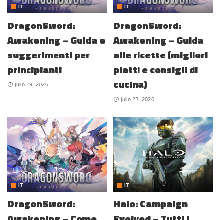
IT
IT
DragonSword:
DragonSword:
Awakening – Guida e
Awakening – Guida
suggerimenti per
alle ricette (migliori
principianti
piatti e consigli di
cucina)
julio 29, 2026
julio 27, 2026
IT
IT
DragonSword:
Halo: Campaign
Awakening – Come
Evolved – Tutti i