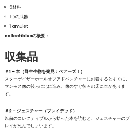
WHY JOIN THE CHANNEL?
6材料
ALL PERKS — ZERO NOISE • 100% FREE
1つの武器
1 amulet
▲
COLLAPSE
collectiblesの概要：
💎
収集品
100% FREE to join
No subscription, no credit card required — ever
⚡
Tricks BEFORE website
＃1 – 本（野生生物を発見：ベアーズ！）
Get exclusive codes and strategies before anyone else
スターゲイザーホールオブアドベンチャーに到着するとすぐに、
マンモス像の後ろに北に進み、像のすぐ後ろの床に本がありま
🎁
Limited-time game codes
す。
Temporary download keys — grab them fast, they expire
🏆
Steam Games Giveaways
＃2 – ジェスチャー（プレイデッド）
Global contests to win full Steam games & gift cards
以前のコレクティブルから拾った本を読むと、ジェスチャーのプ
レイが死んでしまいます。
🚫
Zero Ads • Zero Spam
No promotions, no junk — just pure gaming content