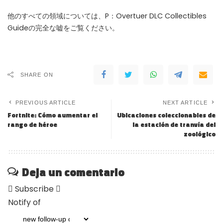
他のすべての領域については、P：Overtuer DLC Collectibles
Guideの完全な嘘をご覧ください。
SHARE ON
PREVIOUS ARTICLE
NEXT ARTICLE
Fortnite: Cómo aumentar el
Ubicaciones coleccionables de
rango de héroe
la estación de tranvía del
zoológico
Deja un comentario
Subscribe
Notify of