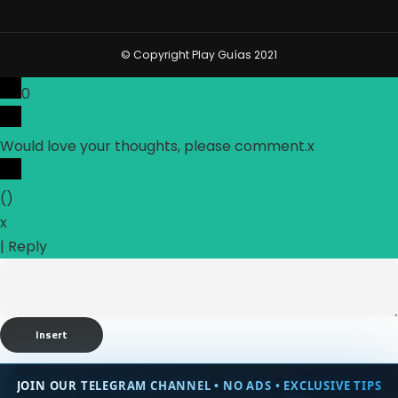
© Copyright Play Guías 2021
0
Would love your thoughts, please comment.
x
(
)
x
|
Reply
Insert
JOIN OUR TELEGRAM CHANNEL • NO ADS • EXCLUSIVE TIPS