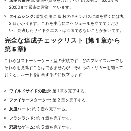
店舗営業時間:
薬局や質屋を含むすべての店舗は、8:00から
20:00まで厳密に営業しています。
タイムシンク:
展覧会用に 16 枚のキャンバスに絵を描くには丸
2 日かかります。これを中心にスケジュールを立ててくださ
い。見逃したサイドクエストは回復できないことが多いです。
完全な達成チェックリスト (第 1 章から
第 5 章)
これらはストーリーゲート型の実績です。どのプレイスルーでも
それらを見逃すことはできませんが、それらのトリガーを知って
おくと、ルートを計画するのに役立ちます。
ワイルドサイドの散歩:
第 1 章を完了する。
ファイヤースターター:
第 2 章を完了する。
灰皿ハート:
第 3 章を完了する。
フランランド:
第 4 章を完了する。
邪悪なゲーム:
第 5 章を完了する。