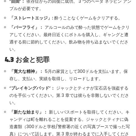
‘自由’：
依存症からの回復に成功。 3 つのベータ ネラピン アン
プルが必要です。
「ストレートエッジ」:
酔うことなくゲームをクリアする。
「バーフライ」：
アルコールのみで酔った状態でゲームをクリ
アしてください。最終日近くにボトルを購入し、ギャングと遭
遇する前に節約してください。飲み物を持ち込まないでくださ
い。
4.3 お金と犯罪
「寛大な精神」：
5月の家賃として300ドルを支払います。保
存し、支払い、実績を取得し、リロードします。
‘ブレイキングバッド’：
ジャックとティナが宝石店を強盗する
のを手伝ってください。第 3 章では彼らを非難しないでくださ
い。
「新たな始まり」：
新しいパスポートを取得してください。キ
ャンディは町を離れることを提案する。ジャックとティナに偽
造書類（300ドルと学校/警察署の近くの写真ブースで撮った写
真）について話します。第 3 章が終わるまでに入手してくださ