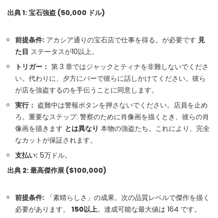
出典 1: 宝石強盗 (50,000 ドル)
前提条件:
アカシア通りの宝石店で仕事を得る。が必要です
見
た目
ステータスが10以上。
トリガー：
第 3 章ではジャックとティナを非難しないでくださ
い。代わりに、夕方にバーで彼らに話しかけてください。彼ら
が店を強盗するのを手伝うことに同意します。
実行：
盗難中は警報ボタンを押さないでください。店員を止め
ろ。重要なステップ: 警察のために肖像画を描くとき、​​彼らの肖
像画を描きます
とは異なり
本物の強盗たち。これにより、完全
なカットが保証されます。
支払い:
5万ドル。
出典 2: 最高傑作展 ($100,000)
前提条件:
「素晴らしさ」の成果。次の品質レベルで傑作を描く
必要があります。
150以上
。達成可能な最大値は 164 です。