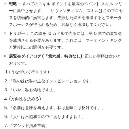
戦略：
すべてのスキル ポイントを最高のペイント スキル ツリ
ーに集中させます。 「サヴァンティズム」スキルはこのプロセ
スを積極的に妨害します。失敗した絵画を破壊するとステータ
スボーナスが得られるため、容赦なく破壊してください。
トリガー：
この絵を 10 万ドルで売るには、第 5 章での展覧会
を成功させる必要があります。これには、マーティン・キング
と通常以上の関係が必要です。
展覧会ダイアログ (「第六感」特典なし):
正しい順序は次のと
おりです。
(うなずいて行きます)
「私の妹は私の主なインスピレーションです」
「いや、私も偽物ですよ」
(方向性を決める)
「名前は意味を与えます。私は意味には反対です。」
「人生は不協和音の中にありますよね？」
「アシッド抽象主義」