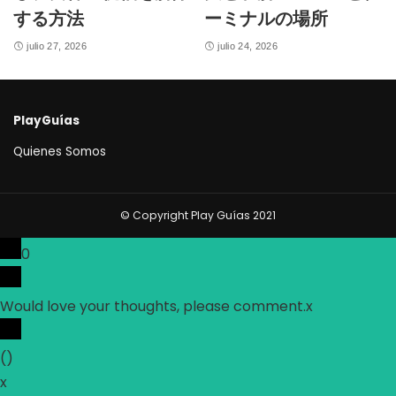
する方法
ーミナルの場所
julio 27, 2026
julio 24, 2026
PlayGuías
Quienes Somos
© Copyright Play Guías 2021
0
Would love your thoughts, please comment.
x
(
)
x