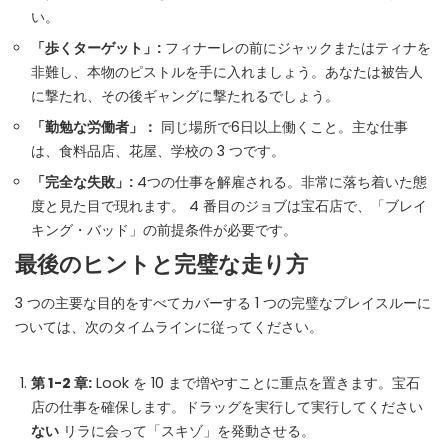
い。
「歩くターゲット」:
フィナーレの前にジャックまたはティナを
非難し、本物のピストルを手に入れましょう。あなたは被告人
に撃たれ、その後ギャングに撃たれるでしょう。
「勤勉な労働者」：
同じ場所で6日以上働くこと。主な仕事
は、食料品店、花屋、学校の 3 つです。
「完全な失敗」:
4つの仕事を解雇される。非常に落ち着いた態
度と見た目で現れます。 4 番目のジョブは宝石店で、「ブレイ
キング・バッド」の前提条件が必要です。
最後のヒントと完璧な走り方
3 つの主要な目的をすべてカバーする 1 つの完璧なプレイスルーに
ついては、次のタイムラインに従ってください。
第 1-2 章:
Look を 10 まで増やすことに重点を置きます。宝石
店の仕事を確保します。ドラッグを実行して実行してください
ない
リラに会って「スキゾ」を発動させる。