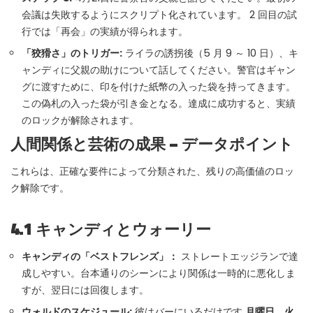
会議は失敗するようにスクリプト化されています。 2 回目の試
行では「再会」の実績が得られます。
「狡猾さ」のトリガー:
ライラの誘拐後（5 月 9 ～ 10 日）、キ
ャンディに父親の助けについて話してください。警官はギャン
グに渡すために、印を付けた紙幣の入った袋を持ってきます。
この偽札の入った袋が引き金となる。達成に成功すると、実績
のロックが解除されます。
人間関係と芸術の成果 – データポイント
これらは、正確な要件によって分類された、残りの高価値のロッ
ク解除です。
4.1 キャンディとウォーリー
キャンディの「ベストフレンズ」：
ストレートエッジランで達
成しやすい。台本通りのシーンにより関係は一時的に悪化しま
すが、翌日には回復します。
ウォルドのスケジュール:
彼はバーにいるだけです
月曜日、火