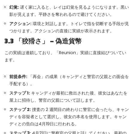
幻覚:
遅く家に入ると、レイは幻覚を見るようになります。黒い
影が見えます。平静さを奪われるので避けてください。
アクション:
環境と対話します。トイレで指を切断する手段が見
つかります。アクションの直後に実績が表示されます。
3.3 「狡猾さ」 – 偽造貨幣
この実績は連鎖しており、「Reunion」実績に直接結びついてい
ます。
前提条件:
「再会」の成果（キャンディと警官の父親との面会を
手配する）。
ステップ 1:
キャンディが最初に救出された後、彼女はあなたを
屋上に招待し、警官の父親について話します。
ステップ 2:
捜査の 2 週間目の終わりに警官に会ったら、キャン
ディを容疑者として選択し、彼女の本名を使用します。キャン
ディとの告白は4月19日に行われる。
ステップ 3:
4月21日に警察官の父親と話してください。最初の