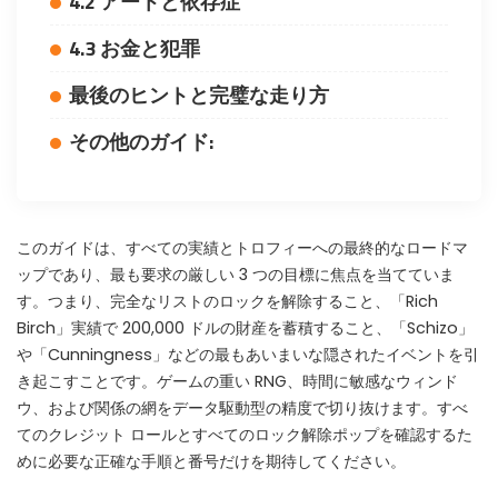
4.2 アートと依存症
WHY JOIN THE CHANNEL?
4.3 お金と犯罪
ALL PERKS — ZERO NOISE • 100% FREE
最後のヒントと完璧な走り方
▲
COLLAPSE
その他のガイド:
💎
100% FREE to join
No subscription, no credit card required — ever
このガイドは、すべての実績とトロフィーへの最終的なロードマ
⚡
Tricks BEFORE website
ップであり、最も要求の厳しい 3 つの目標に焦点を当てていま
Get exclusive codes and strategies before anyone else
す。つまり、完全なリストのロックを解除すること、「Rich
🎁
Limited-time game codes
Birch」実績で 200,000 ドルの財産を蓄積すること、「Schizo」
Temporary download keys — grab them fast, they expire
や「Cunningness」などの最もあいまいな隠されたイベントを引
き起こすことです。ゲームの重い RNG、時間に敏感なウィンド
🏆
Steam Games Giveaways
ウ、および関係の網をデータ駆動型の精度で切り抜けます。すべ
Global contests to win full Steam games & gift cards
てのクレジット ロールとすべてのロック解除ポップを確認するた
🚫
めに必要な正確な手順と番号だけを期待してください。
Zero Ads • Zero Spam
No promotions, no junk — just pure gaming content