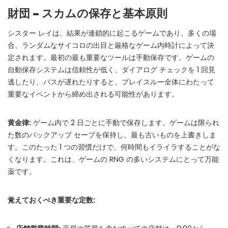
財団 – スカムの保存と基本原則
📲
Instant Telegram Delivery
Everything arrives directly — faster than websites or email
シスター レイは、結果が連鎖的に起こるゲームであり、多くの場
🔒
合、ランダムなサイコロの出目と厳格なゲーム内時計によって決
Members-Only Content
Exclusive guides & secrets never published anywhere else
定されます。最初の最も重要なツールは手動保存です。ゲームの
自動保存システムは信頼性が低く、ダイアログ チェックを 1 回見
🌍
Global Community
逃したり、バスが遅れたりすると、プレイスルー全体にわたって
Join gamers worldwide and get real-time alerts
重要なイベントから締め出される可能性があります。
黄金律:
ゲーム内で 2 日ごとに手動で保存します。ゲームは限られ
た数のバックアップ セーブを保持し、最も古いものを上書きしま
す。このたった 1 つの習慣だけで、何時間もイライラすることがな
くなります。これは、ゲームの RNG の多いシステムにとって万能
薬です。
覚えておくべき重要な定数: