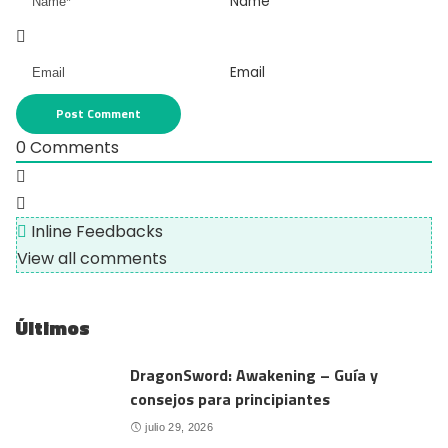
Name*
Email
0
Comments
Inline Feedbacks
View all comments
Últimos
DragonSword: Awakening – Guía y
consejos para principiantes
julio 29, 2026