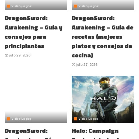
Videojuegos
Videojuegos
DragonSword:
DragonSword:
Awakening – Guía y
Awakening – Guía de
consejos para
recetas (mejores
principiantes
platos y consejos de
cocina)
julio 29, 2026
julio 27, 2026
Videojuegos
Videojuegos
DragonSword:
Halo: Campaign