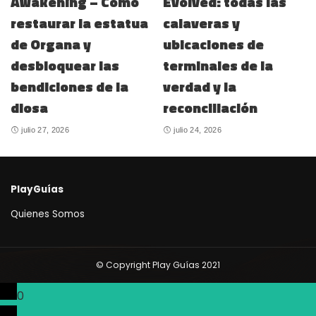
Awakening – Cómo
Evolved: todas las
restaurar la estatua
calaveras y
de Organa y
ubicaciones de
desbloquear las
terminales de la
bendiciones de la
verdad y la
diosa
reconciliación
julio 27, 2026
julio 24, 2026
PlayGuías
Quienes Somos
© Copyright Play Guías 2021
0