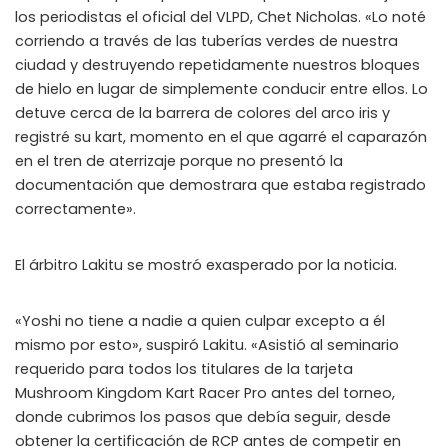
los periodistas el oficial del VLPD, Chet Nicholas. «Lo noté
WHY JOIN THE CHANNEL?
corriendo a través de las tuberías verdes de nuestra
ALL PERKS — ZERO NOISE • 100% FREE
ciudad y destruyendo repetidamente nuestros bloques
de hielo en lugar de simplemente conducir entre ellos. Lo
▲
COLLAPSE
detuve cerca de la barrera de colores del arco iris y
registré su kart, momento en el que agarré el caparazón
en el tren de aterrizaje porque no presentó la
💎
100% FREE to join
documentación que demostrara que estaba registrado
No subscription, no credit card required — ever
correctamente».
⚡
Tricks BEFORE website
Get exclusive codes and strategies before anyone else
El árbitro Lakitu se mostró exasperado por la noticia.
🎁
Limited-time game codes
Temporary download keys — grab them fast, they expire
«Yoshi no tiene a nadie a quien culpar excepto a él
mismo por esto», suspiró Lakitu. «Asistió al seminario
🏆
Steam Games Giveaways
requerido para todos los titulares de la tarjeta
Global contests to win full Steam games & gift cards
Mushroom Kingdom Kart Racer Pro antes del torneo,
🚫
Zero Ads • Zero Spam
donde cubrimos los pasos que debía seguir, desde
No promotions, no junk — just pure gaming content
obtener la certificación de RCP antes de competir en