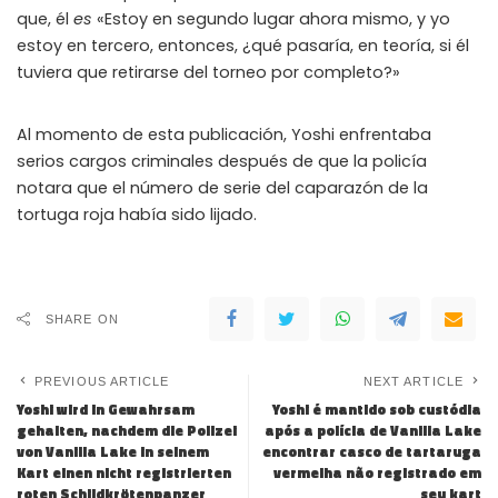
que, él
es
«Estoy en segundo lugar ahora mismo, y yo
estoy en tercero, entonces, ¿qué pasaría, en teoría, si él
tuviera que retirarse del torneo por completo?»
Al momento de esta publicación, Yoshi enfrentaba
serios cargos criminales después de que la policía
notara que el número de serie del caparazón de la
tortuga roja había sido lijado.
SHARE ON
PREVIOUS ARTICLE
NEXT ARTICLE
Yoshi wird in Gewahrsam
Yoshi é mantido sob custódia
gehalten, nachdem die Polizei
após a polícia de Vanilla Lake
von Vanilla Lake in seinem
encontrar casco de tartaruga
Kart einen nicht registrierten
vermelha não registrado em
roten Schildkrötenpanzer
seu kart