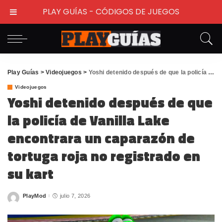
PLAY GUÍAS - CÓDIGOS DE JUEGOS
Play Guías
>
Videojuegos
>
Yoshi detenido después de que la policía de Vanilla Lake encontrara un caparazón de tortuga roja no registrado en su kart
Videojuegos
Yoshi detenido después de que
la policía de Vanilla Lake
encontrara un caparazón de
tortuga roja no registrado en
su kart
PlayMod
julio 7, 2026
Posted
by