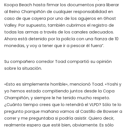
Koopa Beach hasta firmar los documentos para liberar
📲
Instant Telegram Delivery
al Reino Champiñón de cualquier responsabilidad en
Everything arrives directly — faster than websites or email
caso de que cayera por uno de los agujeros en Ghost
🔒
Valley. Por supuesto, también cubrimos el registro de
Members-Only Content
Exclusive guides & secrets never published anywhere else
todas las armas a través de los canales adecuados.
Ahora está detenido por la policía con una fianza de 10
🌍
Global Community
monedas, y voy a tener que ir a pescar él fuera”.
Join gamers worldwide and get real-time alerts
Su compañero corredor Toad compartió su opinión
sobre la situación.
«Esto es simplemente horrible», mencionó Toad. «Yoshi y
yo hemos estado compitiendo juntos desde la Copa
Champiñón, y siempre le he tenido mucho respeto.
¿Cuánto tiempo crees que lo retendrá el VLPD? Sólo te lo
pregunto porque mañana vamos al Castillo de Bowser a
correr y me preguntaba si podría asistir. Quiero decir,
realmente espero que esté bien, obviamente. Es sólo