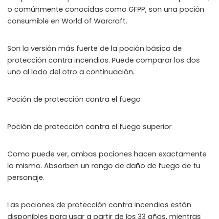
o comúnmente conocidas como GFPP, son una poción
WHY JOIN THE CHANNEL?
consumible en World of Warcraft.
ALL PERKS — ZERO NOISE • 100% FREE
Son la versión más fuerte de la poción básica de
▲
COLLAPSE
protección contra incendios. Puede comparar los dos
uno al lado del otro a continuación.
100% FREE to join
No subscription, no credit card required — ever
Poción de protección contra el fuego
Tricks BEFORE website
Get exclusive codes and strategies before anyone else
Poción de protección contra el fuego superior
Limited-time game codes
Temporary download keys — grab them fast, they expire
Como puede ver, ambas pociones hacen exactamente
lo mismo. Absorben un rango de daño de fuego de tu
Steam Games Giveaways
personaje.
Global contests to win full Steam games & gift cards
Zero Ads • Zero Spam
Las pociones de protección contra incendios están
No promotions, no junk — just pure gaming content
disponibles para usar a partir de los 33 años, mientras