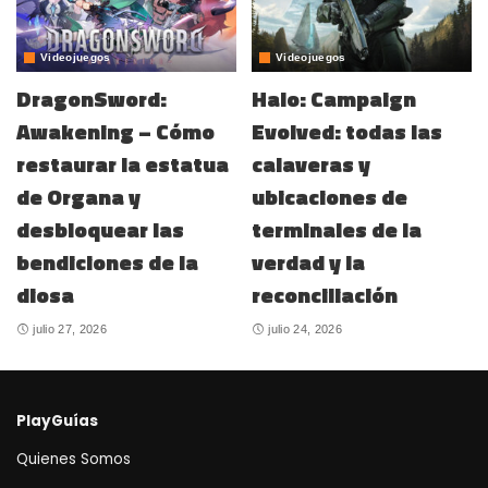
Videojuegos
Videojuegos
DragonSword:
Halo: Campaign
Awakening – Cómo
Evolved: todas las
restaurar la estatua
calaveras y
de Organa y
ubicaciones de
desbloquear las
terminales de la
bendiciones de la
verdad y la
diosa
reconciliación
julio 27, 2026
julio 24, 2026
PlayGuías
Quienes Somos