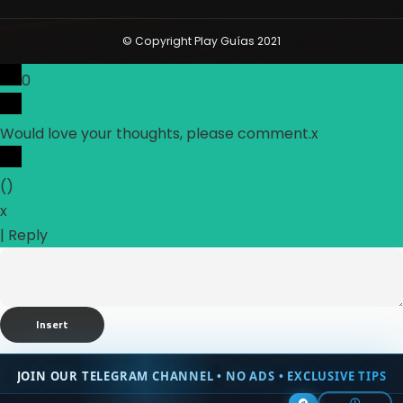
© Copyright Play Guías 2021
0
Would love your thoughts, please comment.
x
(
)
x
|
Reply
Insert
JOIN OUR TELEGRAM CHANNEL • NO ADS • EXCLUSIVE TIPS