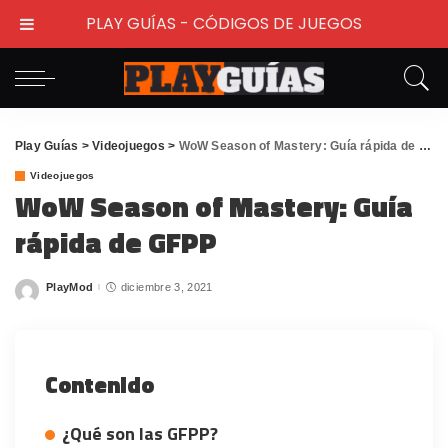
PLAY GUÍAS - CÓDIGOS DE JUEGOS
Play Guías
>
Videojuegos
>
WoW Season of Mastery: Guía rápida de GFPP
Videojuegos
WoW Season of Mastery: Guía
rápida de GFPP
PlayMod
diciembre 3, 2021
Posted
by
Contenido
¿Qué son las GFPP?