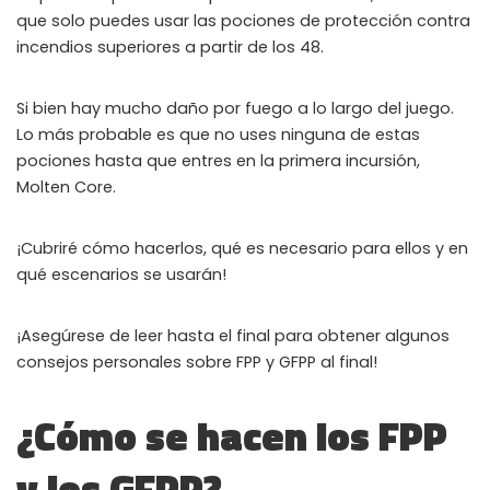
que solo puedes usar las pociones de protección contra
Instant Telegram Delivery
incendios superiores a partir de los 48.
Everything arrives directly — faster than websites or email
Members-Only Content
Si bien hay mucho daño por fuego a lo largo del juego.
Exclusive guides & secrets never published anywhere else
Lo más probable es que no uses ninguna de estas
pociones hasta que entres en la primera incursión,
Global Community
Molten Core.
Join gamers worldwide and get real-time alerts
¡Cubriré cómo hacerlos, qué es necesario para ellos y en
qué escenarios se usarán!
¡Asegúrese de leer hasta el final para obtener algunos
consejos personales sobre FPP y GFPP al final!
¿Cómo se hacen los FPP
y los GFPP?