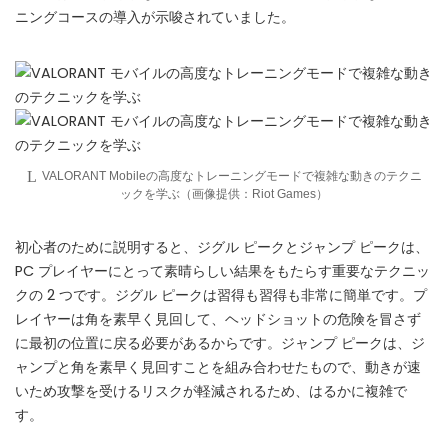
ニングコースの導入が示唆されていました。
🔒
Members-Only Content
Exclusive guides & secrets never published anywhere else
🌍
Global Community
Join gamers worldwide and get real-time alerts
VALORANT Mobileの高度なトレーニングモードで複雑な動きのテクニ
ックを学ぶ（画像提供：Riot Games）
初心者のために説明すると、ジグル ピークとジャンプ ピークは、
PC プレイヤーにとって素晴らしい結果をもたらす重要なテクニッ
クの 2 つです。ジグル ピークは習得も習得も非常に簡単です。プ
レイヤーは角を素早く見回して、ヘッドショットの危険を冒さず
に最初の位置に戻る必要があるからです。ジャンプ ピークは、ジ
ャンプと角を素早く見回すことを組み合わせたもので、動きが速
いため攻撃を受けるリスクが軽減されるため、はるかに複雑で
す。