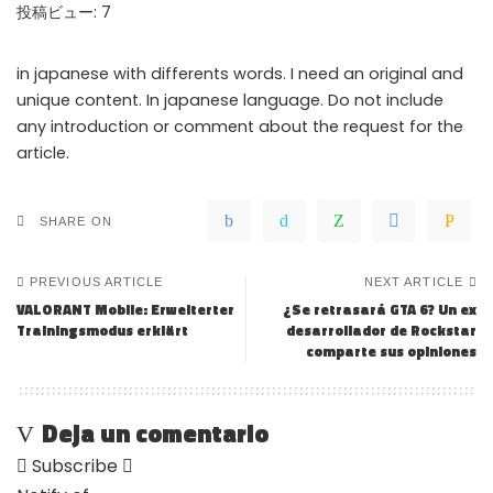
投稿ビュー:
7
in japanese with differents words. I need an original and
unique content. In japanese language. Do not include
any introduction or comment about the request for the
article.
SHARE ON
PREVIOUS ARTICLE
NEXT ARTICLE
VALORANT Mobile: Erweiterter
¿Se retrasará GTA 6? Un ex
Trainingsmodus erklärt
desarrollador de Rockstar
comparte sus opiniones
Deja un comentario
Subscribe