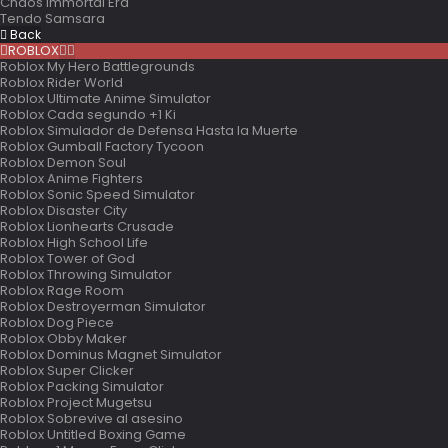
Chaos Immortal Era
Tendo Samsara
Back
ROBLOX
Roblox My Hero Battlegrounds
Roblox Rider World
Roblox Ultimate Anime Simulator
Roblox Cada segundo +1 Ki
Roblox Simulador de Defensa Hasta la Muerte
Roblox Gumball Factory Tycoon
Roblox Demon Soul
Roblox Anime Fighters
Roblox Sonic Speed Simulator
Roblox Disaster City
Roblox Lionhearts Crusade
Roblox High School Life
Roblox Tower of God
Roblox Throwing Simulator
Roblox Rage Room
Roblox Destroyerman Simulator
Roblox Dog Piece
Roblox Obby Maker
Roblox Dominus Magnet Simulator
Roblox Super Clicker
Roblox Packing Simulator
Roblox Project Mugetsu
Roblox Sobrevive al asesino
Roblox Untitled Boxing Game