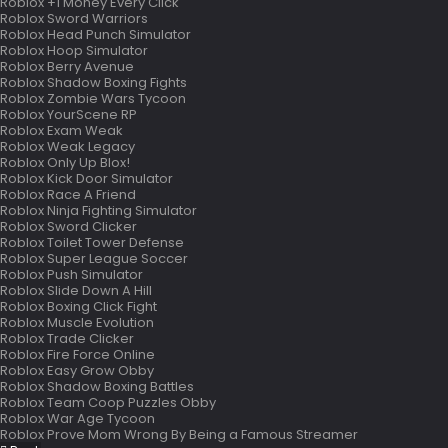
Roblox +1 Money Every Click
Roblox Sword Warriors
Roblox Head Punch Simulator
Roblox Hoop Simulator
Roblox Berry Avenue
Roblox Shadow Boxing Fights
Roblox Zombie Wars Tycoon
Roblox YourScene RP
Roblox Exam Weak
Roblox Weak Legacy
Roblox Only Up Blox!
Roblox Kick Door Simulator
Roblox Race A Friend
Roblox Ninja Fighting Simulator
Roblox Sword Clicker
Roblox Toilet Tower Defense
Roblox Super League Soccer
Roblox Push Simulator
Roblox Slide Down A Hill
Roblox Boxing Click Fight
Roblox Muscle Evolution
Roblox Trade Clicker
Roblox Fire Force Online
Roblox Easy Grow Obby
Roblox Shadow Boxing Battles
Roblox Team Coop Puzzles Obby
Roblox War Age Tycoon
Roblox Prove Mom Wrong By Being a Famous Streamer