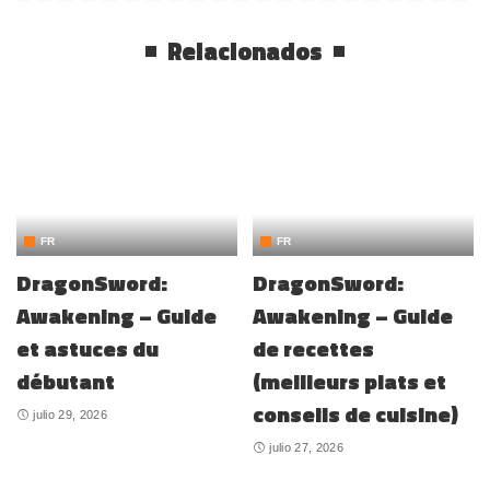
Relacionados
FR
FR
DragonSword:
DragonSword:
Awakening – Guide
Awakening – Guide
et astuces du
de recettes
débutant
(meilleurs plats et
conseils de cuisine)
julio 29, 2026
julio 27, 2026