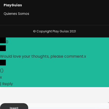
PlayGuías
Quienes Somos
© Copyright Play Guías 2021
0
Would love your thoughts, please comment.
x
(
)
x
|
Reply
Insert