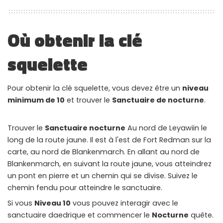
WHY JOIN THE CHANNEL?
ALL PERKS — ZERO NOISE • 100% FREE
Où obtenir la clé
▲
COLLAPSE
squelette
100% FREE to join
Pour obtenir la clé squelette, vous devez être un
niveau
No subscription, no credit card required — ever
minimum de 10
et trouver le
Sanctuaire de nocturne
.
Tricks BEFORE website
Get exclusive codes and strategies before anyone else
Trouver le
Sanctuaire nocturne
Au nord de Leyawiin le
long de la route jaune. Il est à l'est de Fort Redman sur la
Limited-time game codes
carte, au nord de Blankenmarch. En allant au nord de
Temporary download keys — grab them fast, they expire
Blankenmarch, en suivant la route jaune, vous atteindrez
un pont en pierre et un chemin qui se divise. Suivez le
Steam Games Giveaways
Global contests to win full Steam games & gift cards
chemin fendu pour atteindre le sanctuaire.
Si vous
Niveau 10
vous pouvez interagir avec le
Zero Ads • Zero Spam
sanctuaire daedrique et commencer le
Nocturne
quête.
No promotions, no junk — just pure gaming content