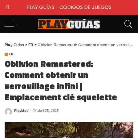
PLAY GUÍAS - CÓDIGOS DE JUEGOS
Play Guías
>
FR
>
Oblivion Remastered: Comment obtenir un verrouillage infini | Emplacement clé squelette
FR
Oblivion Remastered:
Comment obtenir un
verrouillage infini |
Emplacement clé squelette
PlayMod
abril 25, 2025
Posted
by