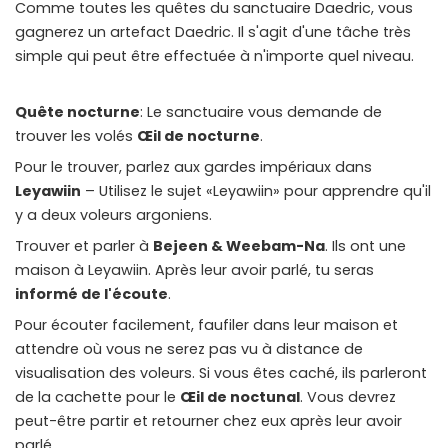
Comme toutes les quêtes du sanctuaire Daedric, vous
Instant Telegram Delivery
gagnerez un artefact Daedric. Il s'agit d'une tâche très
Everything arrives directly — faster than websites or email
simple qui peut être effectuée à n'importe quel niveau.
Members-Only Content
Exclusive guides & secrets never published anywhere else
Quête nocturne
: Le sanctuaire vous demande de
trouver les volés
Œil de nocturne
.
Global Community
Pour le trouver, parlez aux gardes impériaux dans
Join gamers worldwide and get real-time alerts
Leyawiin
– Utilisez le sujet «Leyawiin» pour apprendre qu'il
y a deux voleurs argoniens.
Trouver et parler à
Bejeen & Weebam-Na
. Ils ont une
maison à Leyawiin. Après leur avoir parlé, tu seras
informé de l'écoute
.
Pour écouter facilement, faufiler dans leur maison et
attendre où vous ne serez pas vu à distance de
visualisation des voleurs. Si vous êtes caché, ils parleront
de la cachette pour le
Œil de noctunal
. Vous devrez
peut-être partir et retourner chez eux après leur avoir
parlé.