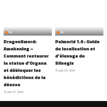
FR
FR
DragonSword:
Palworld 1.0 : Guide
Awakening –
de localisation et
Comment restaurer
d’élevage de
la statue d’Organa
Silvegis
et débloquer les
julio 24, 2026
bénédictions de la
déesse
julio 27, 2026