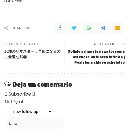
LockPicks.
SHARE ON
PREVIOUS ARTICLE
NEXT ARTICLE
忘却のリマスター：早めになるの
Oblivion rimasterizzato: come
に最適な武器
ottenere un blocco infinito |
Posizione chiave scheletro
Deja un comentario
Subscribe
Notify of