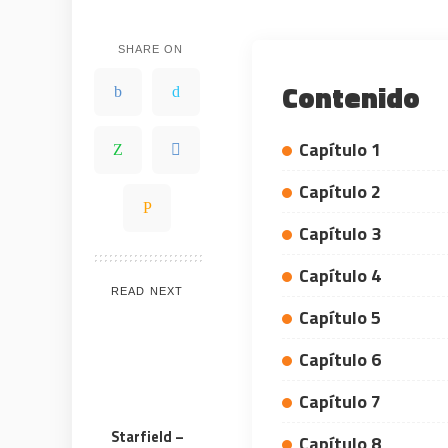
SHARE ON
Contenido
Capítulo 1
Capítulo 2
Capítulo 3
Capítulo 4
READ NEXT
WHY JOIN THE CHANNEL
Capítulo 5
ALL PERKS — ZERO NOISE • 100% FREE
Capítulo 6
Capítulo 7
Starfield –
Capítulo 8
💎
⚡
100% FREE to join
Tricks BEF