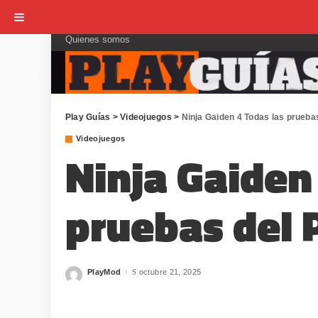
Quienes somos
Play Guías
>
Videojuegos
>
Ninja Gaiden 4 Todas las prueba
Videojuegos
Ninja Gaiden
pruebas del 
PlayMod
octubre 21, 2025
Posted
by