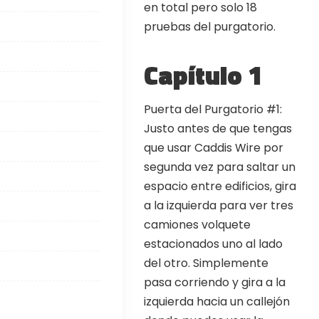
en total pero solo 18
 codes and strategies before
pruebas del purgatorio.
ames Giveaways
Capítulo 1
ests to win full Steam games
elegram Delivery
Puerta del Purgatorio #1:
rives directly — faster than
email
Justo antes de que tengas
que usar Caddis Wire por
ommunity
segunda vez para saltar un
 worldwide and get real-time
espacio entre edificios, gira
a la izquierda para ver tres
camiones volquete
estacionados uno al lado
del otro. Simplemente
pasa corriendo y gira a la
izquierda hacia un callejón