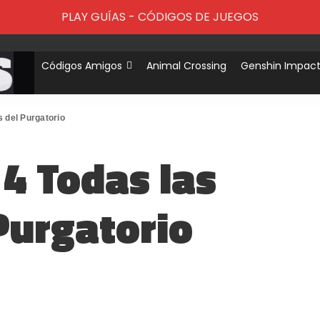
PLAY GUÍAS - CÓDIGOS DE JUEGOS
Códigos Amigos
Animal Crossing
Genshin Impac
s del Purgatorio
 4 Todas las
Purgatorio