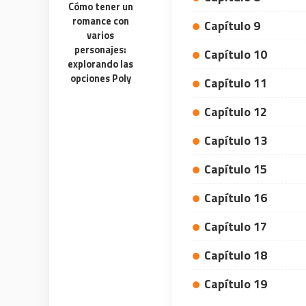
Cómo tener un
No subscription, no credit card required —
Get exclusive
romance con
ever
anyone else
Capítulo 9
varios
🎁
🏆
personajes:
Limited-time game codes
Steam G
Capítulo 10
Temporary download keys — grab them
Global cont
explorando las
fast, they expire
& gift cards
opciones Poly
Capítulo 11
🚫
📲
Zero Ads • Zero Spam
Instant T
Capítulo 12
No promotions, no junk — just pure
Everything ar
gaming content
websites or 
Capítulo 13
🔒
🌍
Members-Only Content
Global C
Exclusive guides & secrets never published
Join gamers
Capítulo 15
anywhere else
alerts
Capítulo 16
Capítulo 17
Capítulo 18
Capítulo 19