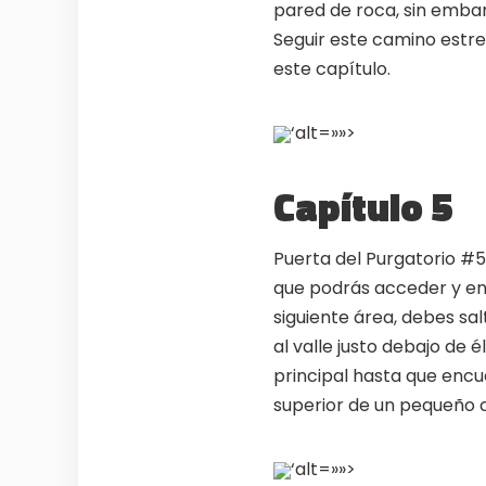
pared de roca, sin embarg
Seguir este camino estre
este capítulo.
‘alt=»»>
Capítulo 5
Puerta del Purgatorio #5
que podrás acceder y enc
siguiente área, debes sa
al valle justo debajo de é
principal hasta que encue
superior de un pequeño c
‘alt=»»>