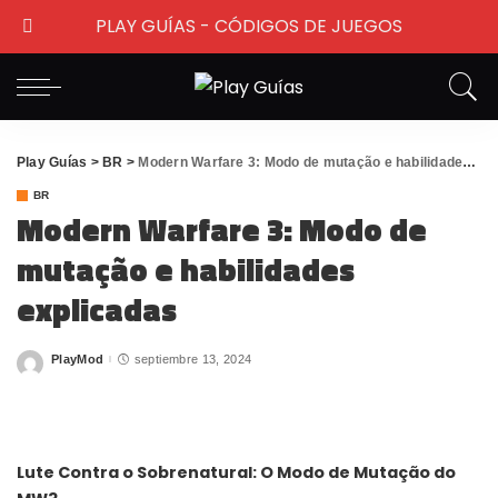
PLAY GUÍAS - CÓDIGOS DE JUEGOS
Play Guías
>
BR
>
Modern Warfare 3: Modo de mutação e habilidades explicadas
BR
Modern Warfare 3: Modo de
mutação e habilidades
explicadas
PlayMod
septiembre 13, 2024
Posted
by
Lute Contra o Sobrenatural: O Modo de Mutação do