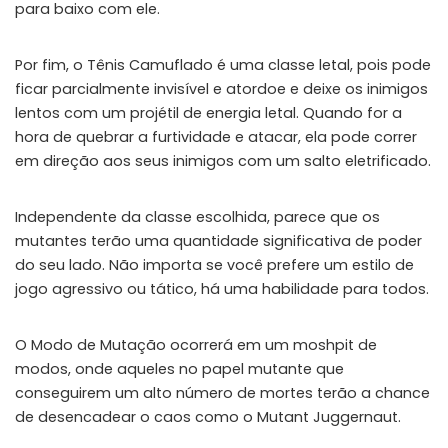
para baixo com ele.
📲
Instant Telegram Delivery
Everything arrives directly — faster than websites or email
Por fim, o Tênis Camuflado é uma classe letal, pois pode
🔒
ficar parcialmente invisível e atordoe e deixe os inimigos
Members-Only Content
Exclusive guides & secrets never published anywhere else
lentos com um projétil de energia letal. Quando for a
hora de quebrar a furtividade e atacar, ela pode correr
🌍
Global Community
em direção aos seus inimigos com um salto eletrificado.
Join gamers worldwide and get real-time alerts
Independente da classe escolhida, parece que os
mutantes terão uma quantidade significativa de poder
do seu lado. Não importa se você prefere um estilo de
jogo agressivo ou tático, há uma habilidade para todos.
O Modo de Mutação ocorrerá em um moshpit de
modos, onde aqueles no papel mutante que
conseguirem um alto número de mortes terão a chance
de desencadear o caos como o Mutant Juggernaut.