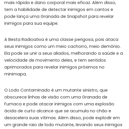
mais rápida e dano corporal mais eficaz. Além disso,
WHY JOIN THE CHANNEL?
tem a habilidade de detectar inimigos em cantos e
ALL PERKS — ZERO NOISE • 100% FREE
pode lança uma Granada de Snapshot para revelar
inimigos para sua equipe.
▲
COLLAPSE
A Besta Radioativa é uma classe perigosa, pois ataca
seus inimigos como um meio cachorro, meio demônio.
💎
100% FREE to join
Ela pode se unir a seus aliados, melhorando a saúde e a
No subscription, no credit card required — ever
velocidade de movimento deles, e tem sentidos
⚡
Tricks BEFORE website
aprimorados para revelar inimigos próximos no
Get exclusive codes and strategies before anyone else
minimapa.
🎁
Limited-time game codes
Temporary download keys — grab them fast, they expire
O Lodo Contaminado é um mutante sinistro, que
obscurece linhas de visão com uma Granada de
🏆
Steam Games Giveaways
Fumaca e pode atacar inimigos com uma explosão
Global contests to win full Steam games & gift cards
ácida de curto alcance que se acumula no chão e
desacelera suas vítimas. Além disso, pode explodir em
🚫
Zero Ads • Zero Spam
um grande raio de lodo mutante, levando seus inimigos
No promotions, no junk — just pure gaming content