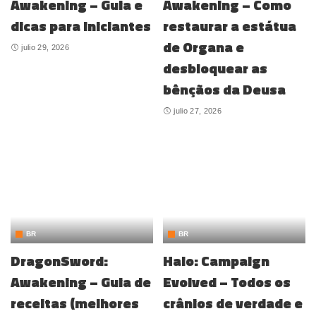
Awakening – Guia e
Awakening – Como
dicas para iniciantes
restaurar a estátua
de Organa e
julio 29, 2026
desbloquear as
bênçãos da Deusa
julio 27, 2026
BR
BR
DragonSword:
Halo: Campaign
Awakening – Guia de
Evolved – Todos os
receitas (melhores
crânios de verdade e