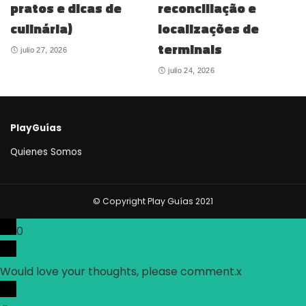
pratos e dicas de
reconciliação e
culinária)
localizações de
terminais
julio 27, 2026
julio 24, 2026
PlayGuías
Quienes Somos
© Copyright Play Guías 2021
0
Would love your thoughts, please comment.
x