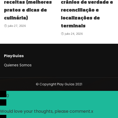
receitas (melhores
crânios de verdade e
pratos e dicas de
reconciliação e
culinária)
localizações de
terminais
julio 27, 2026
julio 24, 2026
PlayGuías
Quienes Somos
© Copyright Play Guías 2021
0
Would love your thoughts, please comment.
x