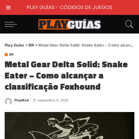
PLAY GUÍAS - CÓDIGOS DE JUEGOS
Play Guías
>
BR
>
Metal Gear Delta Solid: Snake Eater – Como alcançar a classificação Foxhound
BR
Metal Gear Delta Solid: Snake
Eater – Como alcançar a
classificação Foxhound
PlayMod
septiembre 6, 2025
Posted
by