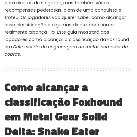
com direitos de se gabar, mas também várias
WHY JOIN THE CHANNEL?
recompensas poderosas, além de uma conquista e
ALL PERKS — ZERO NOISE • 100% FREE
troféu. Os jogadores vão querer saber como alcançar
essa classificação e algumas dicas sobre como
realmente alcançá -la. Este guia mostrará aos
▲
COLLAPSE
jogadores como alcançar a classificação da Foxhound
em
Delta sólida de engrenagem de metal: comedor de
100% FREE to join
cobras
.
No subscription, no credit card required — ever
Tricks BEFORE website
Get exclusive codes and strategies before anyone else
Como alcançar a
Limited-time game codes
Temporary download keys — grab them fast, they expire
classificação Foxhound
Steam Games Giveaways
em Metal Gear Solid
Global contests to win full Steam games & gift cards
Delta: Snake Eater
Zero Ads • Zero Spam
No promotions, no junk — just pure gaming content