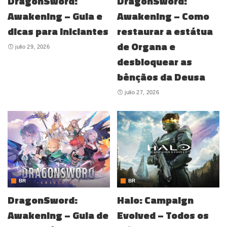
DragonSword:
DragonSword:
Awakening – Guia e
Awakening – Como
dicas para iniciantes
restaurar a estátua
de Organa e
julio 29, 2026
desbloquear as
bênçãos da Deusa
julio 27, 2026
BR
BR
DragonSword:
Halo: Campaign
Awakening – Guia de
Evolved – Todos os