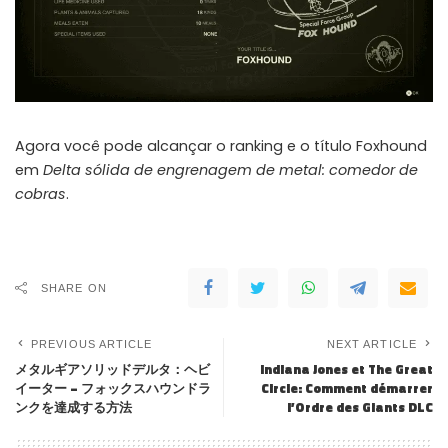
Agora você pode alcançar o ranking e o título Foxhound
em
Delta sólida de engrenagem de metal: comedor de
cobras
.
SHARE ON
PREVIOUS ARTICLE
NEXT ARTICLE
メタルギアソリッドデルタ：ヘビ
Indiana Jones et The Great
イーター – フォックスハウンドラ
Circle: Comment démarrer
ンクを達成する方法
l’Ordre des Giants DLC