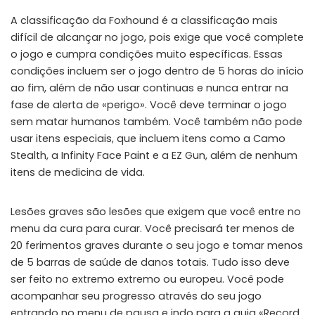
A classificação da Foxhound é a classificação mais
Instant Telegram Delivery
Everything arrives directly — faster than websites or email
difícil de alcançar no jogo, pois exige que você complete
o jogo e cumpra condições muito específicas. Essas
Members-Only Content
condições incluem ser o jogo dentro de 5 horas do início
Exclusive guides & secrets never published anywhere else
ao fim, além de não usar continuas e nunca entrar na
fase de alerta de «perigo». Você deve terminar o jogo
Global Community
Join gamers worldwide and get real-time alerts
sem matar humanos também. Você também não pode
usar itens especiais, que incluem itens como a Camo
Stealth, a Infinity Face Paint e a EZ Gun, além de nenhum
itens de medicina de vida.
Lesões graves são lesões que exigem que você entre no
menu da cura para curar. Você precisará ter menos de
20 ferimentos graves durante o seu jogo e tomar menos
de 5 barras de saúde de danos totais. Tudo isso deve
ser feito no extremo extremo ou europeu. Você pode
acompanhar seu progresso através do seu jogo
entrando no menu de pausa e indo para a guia «Record