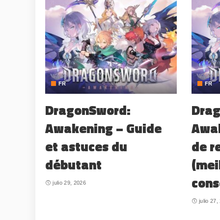
FR
FR
DragonSword:
Drag
Awakening – Guide
Awak
et astuces du
de r
débutant
(mei
cons
julio 29, 2026
julio 27