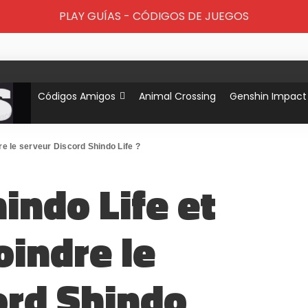
PLAY GUÍAS - CÓDIGOS DE JUEGOS
Códigos Amigos
Animal Crossing
Genshin Impact
re le serveur Discord Shindo Life ?
hindo Life et
indre le
ord Shindo