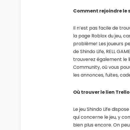
Comment rejoindre le s
Il n’est pas facile de trou
la page Roblox du jeu, ca
problème! Les joueurs pe
de Shindo Life, RELL GAME
trouverez également le lie
Community, où vous pouve
les annonces, fuites, cad
Où trouver le lien Trell
Le jeu Shindo Life dispos
qui concerne le jeu, y com
bien plus encore. On peut v