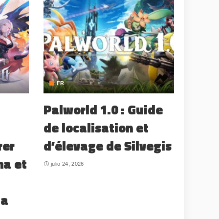
FR
Palworld 1.0 : Guide
de localisation et
rer
d’élevage de Silvegis
na et
julio 24, 2026
la