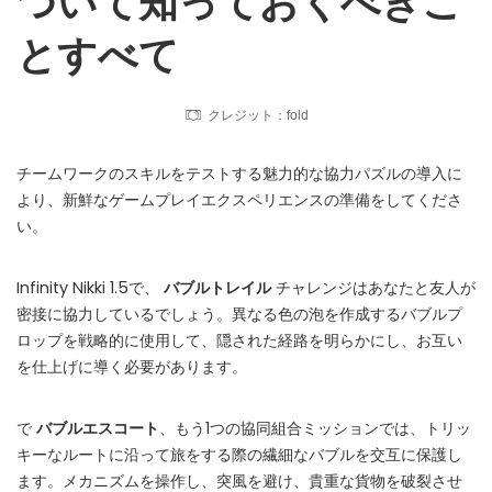
ついて知っておくべきこ
Instant Telegram Delivery
とすべて
Everything arrives directly — faster than websites or email
Members-Only Content
クレジット：fold
Exclusive guides & secrets never published anywhere else
Global Community
チームワークのスキルをテストする魅力的な協力パズルの導入に
Join gamers worldwide and get real-time alerts
より、新鮮なゲームプレイエクスペリエンスの準備をしてくださ
い。
Infinity Nikki 1.5で、
バブルトレイル
チャレンジはあなたと友人が
密接に協力しているでしょう。異なる色の泡を作成するバブルプ
ロップを戦略的に使用して、隠された経路を明らかにし、お互い
を仕上げに導く必要があります。
で
バブルエスコート
、もう1つの協同組合ミッションでは、トリッ
キーなルートに沿って旅をする際の繊細なバブルを交互に保護し
ます。メカニズムを操作し、突風を避け、貴重な貨物を破裂させ