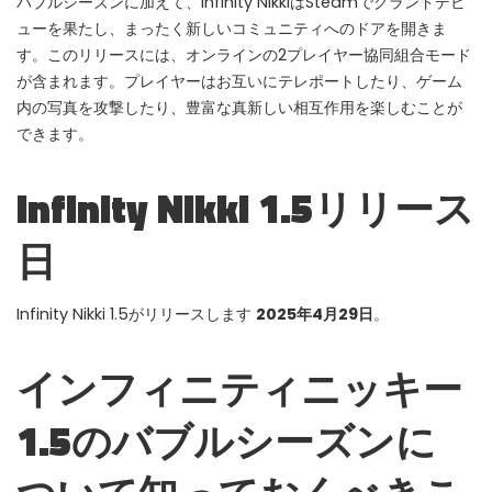
バブルシーズンに加えて、Infinity NikkiはSteamでグランドデビ
WHY JOIN THE CHANNEL?
ューを果たし、まったく新しいコミュニティへのドアを開きま
す。このリリースには、オンラインの2プレイヤー協同組合モード
ALL PERKS — ZERO NOISE • 100% FREE
が含まれます。プレイヤーはお互いにテレポートしたり、ゲーム
内の写真を攻撃したり、豊富な真新しい相互作用を楽しむことが
▲
COLLAPSE
できます。
100% FREE to join
Infinity Nikki 1.5リリース
No subscription, no credit card required — ever
日
Tricks BEFORE website
Get exclusive codes and strategies before anyone else
Infinity Nikki 1.5がリリースします
2025年4月29日
。
Limited-time game codes
Temporary download keys — grab them fast, they expire
インフィニティニッキー
Steam Games Giveaways
Global contests to win full Steam games & gift cards
1.5のバブルシーズンに
Zero Ads • Zero Spam
No promotions, no junk — just pure gaming content