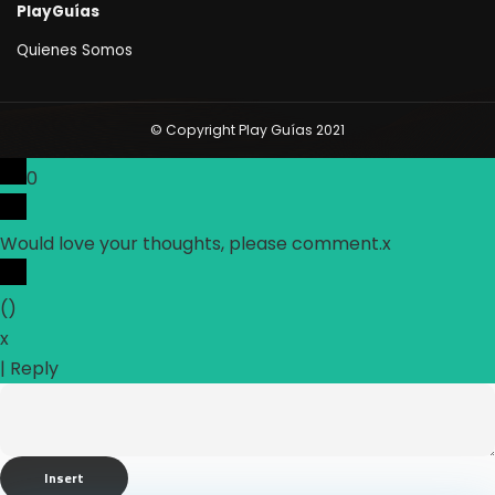
PlayGuías
Quienes Somos
© Copyright Play Guías 2021
0
Would love your thoughts, please comment.
x
(
)
x
|
Reply
Insert