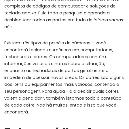
completa de códigos de computador e soluções de
WHY JOIN THE CHANNEL?
teclado abaixo. Pule toda a pesquisa e aprenda a
ALL PERKS — ZERO NOISE • 100% FREE
desbloquear todas as portas em tudo de
Inferno somos
nós
.
▲
COLLAPSE
Existem três tipos de painéis de números – você
100% FREE to join
encontrará teclados numéricos em computadores,
No subscription, no credit card required — ever
fechaduras e cofres. Os computadores contêm
informações valiosas e notas sobre a situação,
Tricks BEFORE website
enquanto as fechaduras de portas geralmente o
Get exclusive codes and strategies before anyone else
impedem de acessar novas áreas. Os cofres são alguns
Limited-time game codes
dos itens ou equipamentos mais valiosos, contendo o
Temporary download keys — grab them fast, they expire
seu personagem. Para ajudá -lo a decidir quais cofres
valem a pena abrir, também listamos todo o conteúdo
Steam Games Giveaways
de cada cofre. Não há muitos, então é isso que você
Global contests to win full Steam games & gift cards
encontrará.
Zero Ads • Zero Spam
No promotions, no junk — just pure gaming content