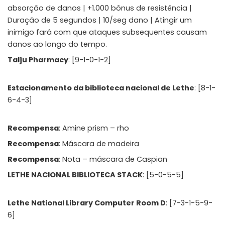
absorção de danos | +1.000 bônus de resistência |
Duração de 5 segundos | 10/seg dano | Atingir um
inimigo fará com que ataques subsequentes causam
danos ao longo do tempo.
Talju Pharmacy
: [9-1-0-1-2]
Estacionamento da biblioteca nacional de Lethe
: [8-1-
6-4-3]
Recompensa
: Amine prism – rho
Recompensa
: Máscara de madeira
Recompensa
: Nota – máscara de Caspian
LETHE NACIONAL BIBLIOTECA STACK
: [5-0-5-5]
Lethe National Library Computer Room D
: [7-3-1-5-9-
6]