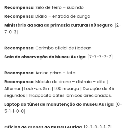
Recompensa
: Selo de ferro – subindo
Recompensa
: Diário – entrada de auriga
Ministério da sala de primazia cultural 109 seguro
: [2-
7-0-3]
Recompensa
: Carimbo oficial de Hadean
Sala de observação do Museu Auriga
: [7-7-7-7-7]
Recompensa
: Amine prism – teta
Recompensa
: Módulo de drone – distraia – elite |
Alternar | Lock-on: Sim | 1:00 recarga | Duração de 45
segundos | Incapacita atites lâmicos direcionados.
Laptop do túnel de manutenção do museu Auriga
: [0-
5-1-1-0-8]
Oficina de drones do museu Auriga
: [2-3-0-3-1-7]