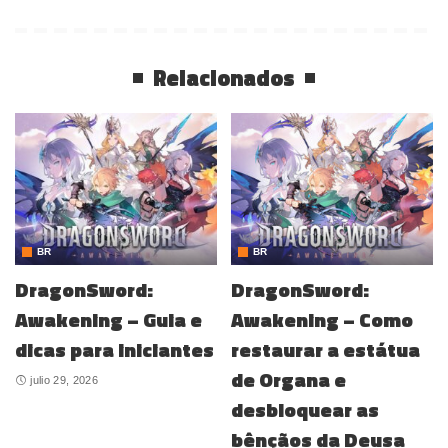
Relacionados
BR
BR
DragonSword:
DragonSword:
Awakening – Guia e
Awakening – Como
dicas para iniciantes
restaurar a estátua
de Organa e
julio 29, 2026
desbloquear as
bênçãos da Deusa