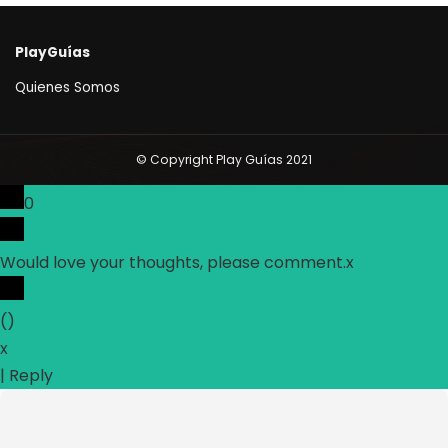
PlayGuías
Quienes Somos
© Copyright Play Guías 2021
0
Would love your thoughts, please comment.
x
(
)
x
|
Reply