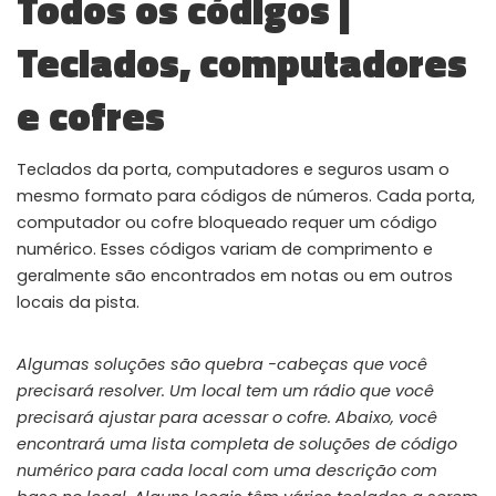
Todos os códigos |
Instant Telegram Delivery
Teclados, computadores
Everything arrives directly — faster than websites or email
e cofres
Members-Only Content
Exclusive guides & secrets never published anywhere else
Teclados da porta, computadores e seguros usam o
Global Community
Join gamers worldwide and get real-time alerts
mesmo formato para códigos de números. Cada porta,
computador ou cofre bloqueado requer um código
numérico. Esses códigos variam de comprimento e
geralmente são encontrados em notas ou em outros
locais da pista.
Algumas soluções são quebra -cabeças que você
precisará resolver. Um local tem um rádio que você
precisará ajustar para acessar o cofre. Abaixo, você
encontrará uma lista completa de soluções de código
numérico para cada local com uma descrição com