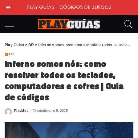
PLAY GUÍAS - CÓDIGOS DE JUEGOS
Play Guías
>
BR
>
Inferno somos nós: como resolver todos os teclados, computadores e cofres | Guia de códigos
BR
Inferno somos nós: como
resolver todos os teclados,
computadores e cofres | Guia
de códigos
PlayMod
septiembre 5, 2025
Posted
by