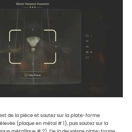
est de la pièce et sautez sur la plate-forme
levée (plaque en métal # 1), puis sautez sur la
aque métallique # 2). De la deuxième plate-forme,