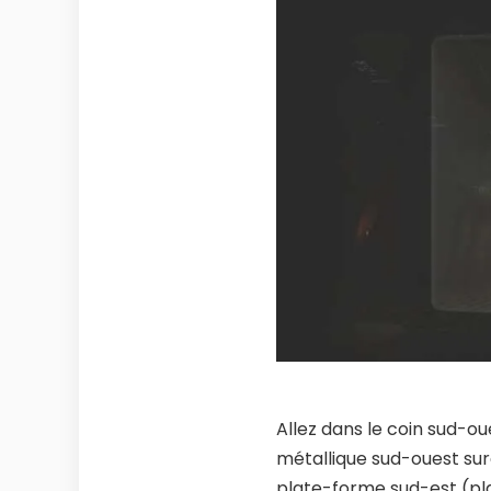
Allez dans le coin sud-ou
métallique sud-ouest suré
plate-forme sud-est (pl