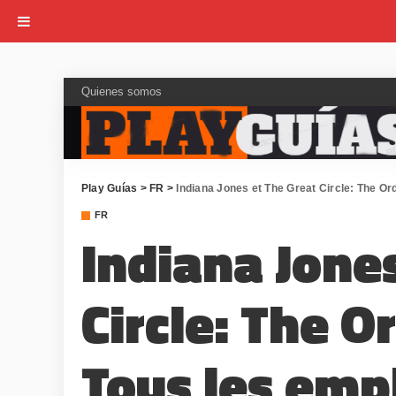
Quienes somos
Play Guías
>
FR
>
Indiana Jones et The Great Circle: The Or
FR
Indiana Jone
Circle: The O
Tous les em