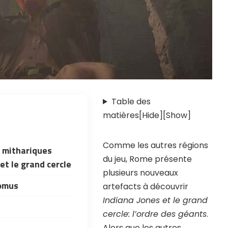
FORE website
e codes and strategies before
ames Giveaways
ests to win full Steam games
elegram Delivery
Table des
rrives directly — faster than
matières
[Hide]
[Show]
 email
ommunity
Comme les autres régions
 worldwide and get real-time
s mithariques
du jeu, Rome présente
et le grand cercle
plusieurs nouveaux
romus
artefacts à découvrir
Indiana Jones et le grand
cercle: l’ordre des géants
.
Alors que les autres