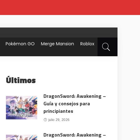
Pokémon GO
Merge Mansion
Roblox
Últimos
DragonSword: Awakening –
Guía y consejos para
principiantes
julio 29, 2026
DragonSword: Awakening –