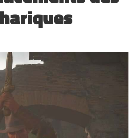
thariques
?
▲
COLLAPSE