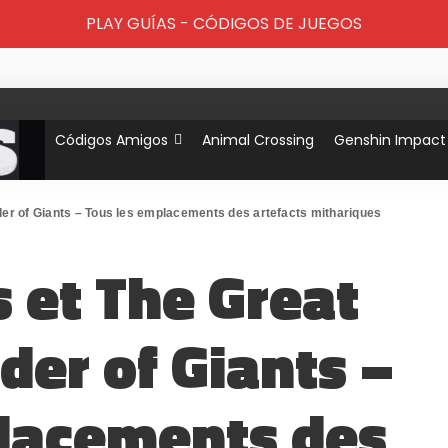
PLAY GUÍAS - CÓDIGOS DE JUEGOS
Códigos Amigos
Animal Crossing
Genshin Impact
der of Giants – Tous les emplacements des artefacts mithariques
s et The Great
rder of Giants –
placements des