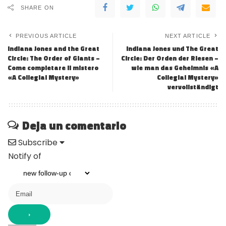
SHARE ON
PREVIOUS ARTICLE
NEXT ARTICLE
Indiana Jones and the Great
Indiana Jones und The Great
Circle: The Order of Giants –
Circle: Der Orden der Riesen –
Come completare il mistero
wie man das Geheimnis «A
«A Collegial Mystery»
Collegial Mystery»
vervollständigt
Deja un comentario
Subscribe
Notify of