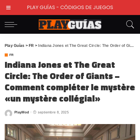
PLAY GUÍAS - CÓDIGOS DE JUEGOS
Play Guías
>
FR
>
Indiana Jones et The Great Circle: The Order of Giants – Comment compléter le mystère «un mystère collégial»
FR
Indiana Jones et The Great
Circle: The Order of Giants –
Comment compléter le mystère
«un mystère collégial»
PlayMod
septiembre 8, 2025
Posted
by