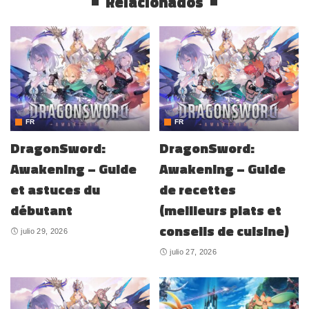
Relacionados
FR
FR
DragonSword:
DragonSword:
Awakening – Guide
Awakening – Guide
et astuces du
de recettes
débutant
(meilleurs plats et
conseils de cuisine)
julio 29, 2026
julio 27, 2026