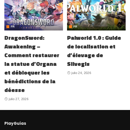
FR
FR
DragonSword:
Palworld 1.0 : Guide
Awakening –
de localisation et
Comment restaurer
d’élevage de
la statue d’Organa
Silvegis
et débloquer les
julio 24, 2026
bénédictions de la
déesse
julio 27, 2026
PlayGuías