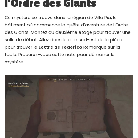
l’Ordre des Giants
WHY JOIN THE CHANNEL?
ALL PERKS — ZERO NOISE • 100% FREE
Ce mystère se trouve dans la région de Villa Pia, le
bâtiment où commence la quête d’aventure de l’Ordre
des Giants. Montez au deuxième étage pour trouver une
▲
COLLAPSE
salle de débat. Allez dans le coin sud-est de la pièce
pour trouver le
Lettre de Federico
Remarque sur la
100% FREE to join
table. Procurez-vous cette note pour démarrer le
No subscription, no credit card required — ever
mystère.
Tricks BEFORE website
Get exclusive codes and strategies before anyone else
Limited-time game codes
Temporary download keys — grab them fast, they expire
Steam Games Giveaways
Global contests to win full Steam games & gift cards
Zero Ads • Zero Spam
No promotions, no junk — just pure gaming content