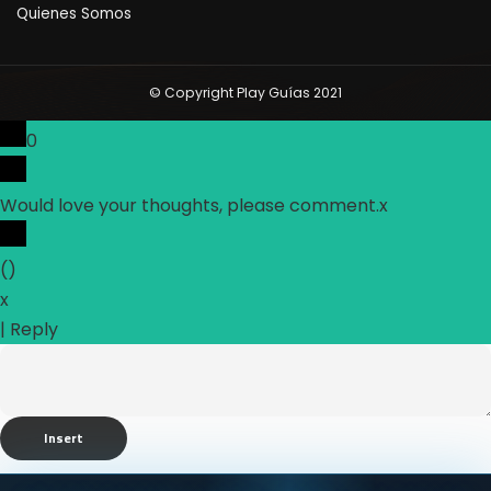
Quienes Somos
© Copyright Play Guías 2021
0
Would love your thoughts, please comment.
x
(
)
x
|
Reply
Insert