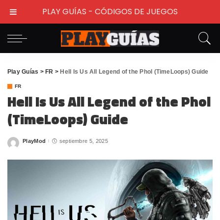
PLAY GUÍAS - CÓDIGOS DE JUEGOS
Play Guías
>
FR
>
Hell Is Us All Legend of the Phol (TimeLoops) Guide
FR
Hell Is Us All Legend of the Phol
(TimeLoops) Guide
PlayMod
septiembre 5, 2025
Posted
by