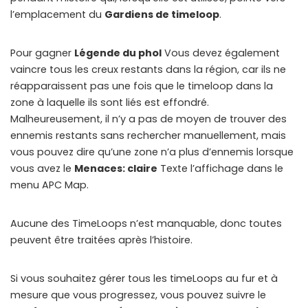
l’emplacement du
Gardiens de timeloop
.
WHY JOIN THE CHANNEL?
ALL PERKS — ZERO NOISE • 100% FREE
Pour gagner
Légende du phol
Vous devez également
vaincre tous les creux restants dans la région, car ils ne
▲
COLLAPSE
réapparaissent pas une fois que le timeloop dans la
zone à laquelle ils sont liés est effondré.
100% FREE to join
Malheureusement, il n’y a pas de moyen de trouver des
No subscription, no credit card required — ever
ennemis restants sans rechercher manuellement, mais
vous pouvez dire qu’une zone n’a plus d’ennemis lorsque
Tricks BEFORE website
vous avez le
Menaces: claire
Texte l’affichage dans le
Get exclusive codes and strategies before anyone else
menu APC Map.
Limited-time game codes
Temporary download keys — grab them fast, they expire
Aucune des TimeLoops n’est manquable, donc toutes
peuvent être traitées après l’histoire.
Steam Games Giveaways
Global contests to win full Steam games & gift cards
Si vous souhaitez gérer tous les timeLoops au fur et à
Zero Ads • Zero Spam
mesure que vous progressez, vous pouvez suivre le
No promotions, no junk — just pure gaming content