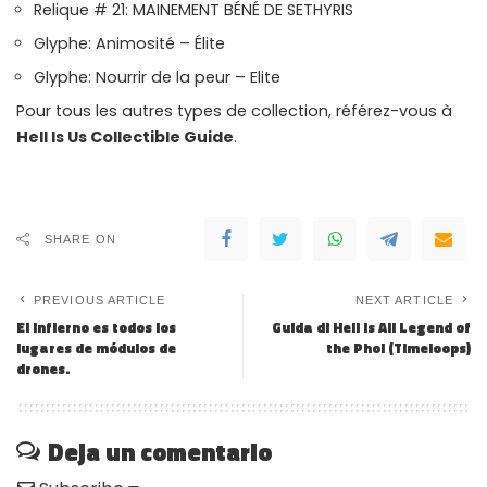
Relique # 21: MAINEMENT BÉNÉ DE SETHYRIS
Glyphe: Animosité – Élite
Glyphe: Nourrir de la peur – Elite
Pour tous les autres types de collection, référez-vous à
Hell Is Us Collectible Guide
.
SHARE ON
PREVIOUS ARTICLE
NEXT ARTICLE
El infierno es todos los
Guida di Hell is All Legend of
lugares de módulos de
the Phol (Timeloops)
drones.
Deja un comentario