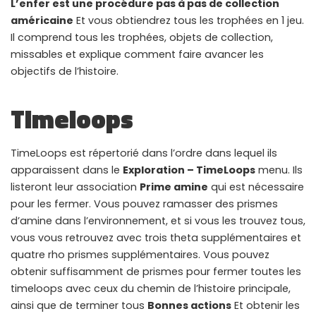
L’enfer est une procédure pas à pas de collection
américaine
Et vous obtiendrez tous les trophées en 1 jeu.
Instant Telegram Delivery
Everything arrives directly — faster than websites or email
Il comprend tous les trophées, objets de collection,
missables et explique comment faire avancer les
Members-Only Content
objectifs de l’histoire.
Exclusive guides & secrets never published anywhere else
Timeloops
Global Community
Join gamers worldwide and get real-time alerts
TimeLoops est répertorié dans l’ordre dans lequel ils
apparaissent dans le
Exploration – TimeLoops
menu. Ils
listeront leur association
Prime amine
qui est nécessaire
pour les fermer. Vous pouvez ramasser des prismes
d’amine dans l’environnement, et si vous les trouvez tous,
vous vous retrouvez avec trois theta supplémentaires et
quatre rho prismes supplémentaires. Vous pouvez
obtenir suffisamment de prismes pour fermer toutes les
timeloops avec ceux du chemin de l’histoire principale,
ainsi que de terminer tous
Bonnes actions
Et obtenir les