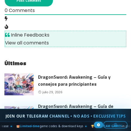
0
Comments
Inline Feedbacks
View all comments
Últimos
DragonSword: Awakening – Guía y
consejos para principiantes
julio 29, 2026
DragonSword: Awakening – Guía de
recetas (mejores platos y consejos de
JOIN OUR TELEGRAM CHANNEL • NO ADS • EXCLUSIVE TIPS
cocina)
ⓘ
time
game codes & download keys
Win
STEAM GAMES
in global contests
Zer
julio 27, 2026