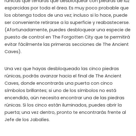
rúnicas que tendrás que desbloquear con piedras de luz
esparcidas por toda el área. Es muy poco probable que
Instant Telegram Delivery
Everything arrives directly — faster than websites or email
los obtenga todos de una vez; incluso si lo hace, puede
ser conveniente retirarse a la superficie y reabastecerse.
Members-Only Content
(Afortunadamente, puedes desbloquear una especie de
Exclusive guides & secrets never published anywhere else
puesto de control en The Forgotten City que te permitirá
evitar fácilmente las primeras secciones de The Ancient
Global Community
Caves).
Join gamers worldwide and get real-time alerts
Una vez que hayas desbloqueado las cinco piedras
rúnicas, podrás avanzar hacia el final de The Ancient
Caves, donde encontrarás una puerta con cinco
símbolos brillantes; si uno de los símbolos no está
encendido, aún necesita encontrar una de las piedras
rúnicas. Si los cinco están iluminados, puedes abrir la
puerta; una vez dentro, pronto te encontrarás frente al
Jefe de los Jabalíes.