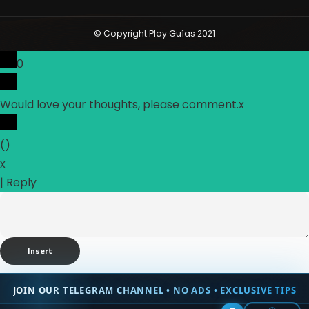
© Copyright Play Guías 2021
0
Would love your thoughts, please comment.
x
(
)
x
|
Reply
Insert
JOIN OUR TELEGRAM CHANNEL • NO ADS • EXCLUSIVE TIPS