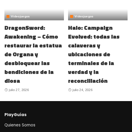
Videojuegos
Videojuegos
DragonSword:
Halo: Campaign
Awakening – Cómo
Evolved: todas las
restaurar la estatua
calaveras y
de Organa y
ubicaciones de
desbloquear las
terminales de la
bendiciones de la
verdad y la
diosa
reconciliación
julio 27, 2026
julio 24, 2026
PlayGuías
Quienes Somos