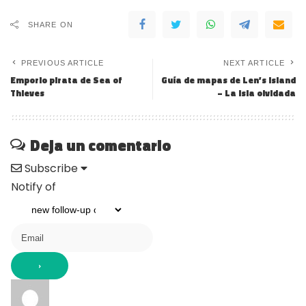
SHARE ON
PREVIOUS ARTICLE
NEXT ARTICLE
Emporio pirata de Sea of ​​
Guía de mapas de Len’s Island
Thieves
– La isla olvidada
Deja un comentario
Subscribe
Notify of