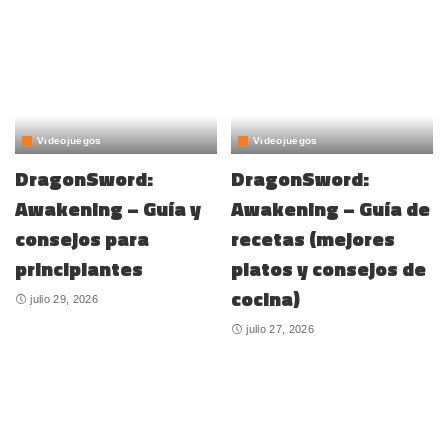
Videojuegos
Videojuegos
DragonSword:
DragonSword:
Awakening – Guía y
Awakening – Guía de
consejos para
recetas (mejores
principiantes
platos y consejos de
cocina)
julio 29, 2026
julio 27, 2026