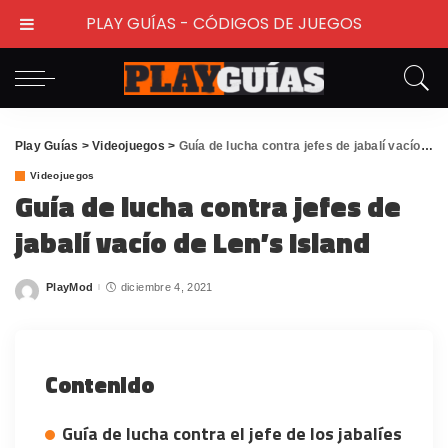
PLAY GUÍAS - CÓDIGOS DE JUEGOS
Play Guías
>
Videojuegos
>
Guía de lucha contra jefes de jabalí vacío de Len’s Island
Videojuegos
Guía de lucha contra jefes de
jabalí vacío de Len’s Island
PlayMod
diciembre 4, 2021
Posted
by
Contenido
Guía de lucha contra el jefe de los jabalíes