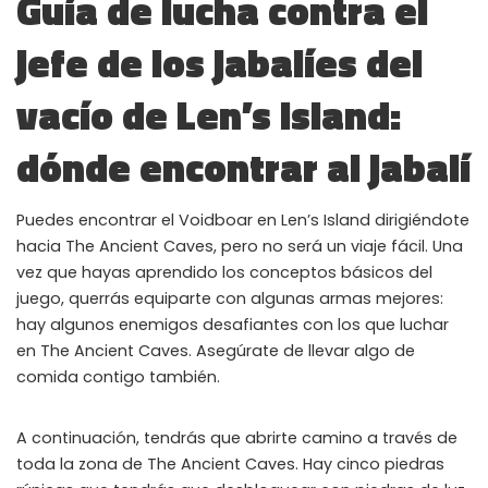
Guía de lucha contra el
WHY JOIN THE CHANNEL?
jefe de los jabalíes del
ALL PERKS — ZERO NOISE • 100% FREE
vacío de Len’s Island:
▲
COLLAPSE
dónde encontrar al jabalí
100% FREE to join
No subscription, no credit card required — ever
Puedes encontrar el Voidboar en Len’s Island dirigiéndote
hacia The Ancient Caves, pero no será un viaje fácil. Una
Tricks BEFORE website
Get exclusive codes and strategies before anyone else
vez que hayas aprendido los conceptos básicos del
juego, querrás equiparte con algunas armas mejores:
Limited-time game codes
hay algunos enemigos desafiantes con los que luchar
Temporary download keys — grab them fast, they expire
en The Ancient Caves. Asegúrate de llevar algo de
comida contigo también.
Steam Games Giveaways
Global contests to win full Steam games & gift cards
A continuación, tendrás que abrirte camino a través de
Zero Ads • Zero Spam
toda la zona de The Ancient Caves. Hay cinco piedras
No promotions, no junk — just pure gaming content