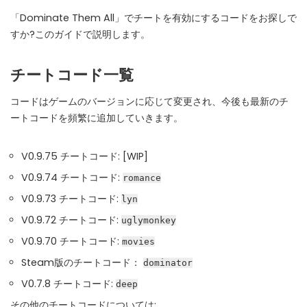
WHY JOIN THE CHANNEL?
「Dominate Them All」でチートを有効にするコードをお探しで
すか?このガイドで説明します。
ALL PERKS — ZERO NOISE • 100% FREE
チートコード一覧
▲
COLLAPSE
コードはゲームのバージョンに応じて変更され、今後も最新のチ
100% FREE to join
ートコードを頻繁に追加していきます。
No subscription, no credit card required — ever
V0.9.75 チートコード: [WIP]
Tricks BEFORE website
Get exclusive codes and strategies before anyone else
V0.9.74 チートコード:
romance
V0.9.73 チートコード:
Limited-time game codes
lyn
Temporary download keys — grab them fast, they expire
V0.9.72 チートコード:
uglymonkey
V0.9.70 チートコード:
Steam Games Giveaways
movies
Global contests to win full Steam games & gift cards
Steam版のチートコード：
dominator
V0.7.8 チートコード:
Zero Ads • Zero Spam
deep
No promotions, no junk — just pure gaming content
その他のチートコードについては: