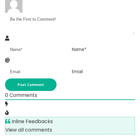
Name*
Email
0
Comments
Inline Feedbacks
View all comments