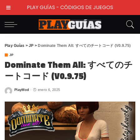
PLAY GUÍAS - CÓDIGOS DE JUEGOS
Play Guías
>
JP
>
Dominate Them All: すべてのチートコード (V0.9.75)
JP
Dominate Them All: すべてのチ
ートコード (V0.9.75)
PlayMod
enero 6, 2025
Posted
by