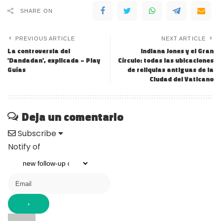
SHARE ON
PREVIOUS ARTICLE
NEXT ARTICLE
La controversia del
Indiana Jones y el Gran
'Dandadan', explicada – Play
Círculo: todas las ubicaciones
Guías
de reliquias antiguas de la
Ciudad del Vaticano
Deja un comentario
Subscribe
Notify of