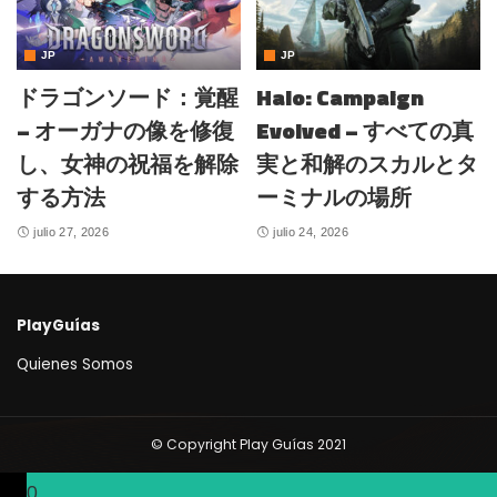
JP
JP
ドラゴンソード：覚醒
Halo: Campaign
– オーガナの像を修復
Evolved – すべての真
し、女神の祝福を解除
実と和解のスカルとタ
する方法
ーミナルの場所
julio 27, 2026
julio 24, 2026
PlayGuías
Quienes Somos
© Copyright Play Guías 2021
0