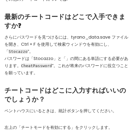
Instant Telegram Delivery
Everything arrives directly — faster than websites or email
最新のチートコードはどこで入手できま
すか?
Members-Only Content
Exclusive guides & secrets never published anywhere else
さらにパスワードを見つけるには、tyrano_data.save ファイル
を開き、Ctrl + F を使用して検索ウィンドウを有効にし、
Global Community
Join gamers worldwide and get real-time alerts
「
”。
Stocazzo
パスワードは「Stocazzo」と「」の間にある単語にする必要があ
ります。
”。これが将来のパスワードに役立つこと
CheatPassword
を願っています。
チートコードはどこに入力すればいいの
でしょうか？
ペントハウスにいるときは、統計ボタンを押してください。
左上の「チートモードを有効にする」をクリックします。