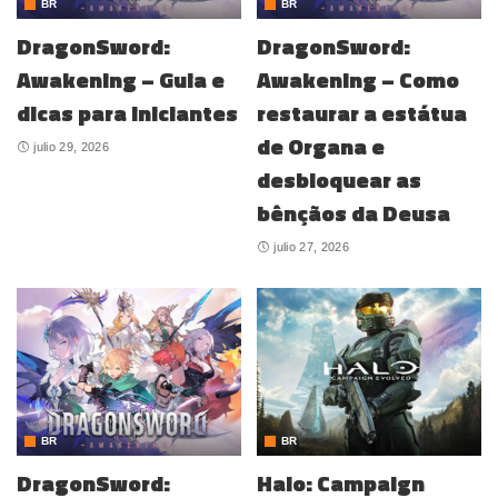
BR
BR
DragonSword:
DragonSword:
Awakening – Guia e
Awakening – Como
dicas para iniciantes
restaurar a estátua
de Organa e
julio 29, 2026
desbloquear as
bênçãos da Deusa
julio 27, 2026
BR
BR
DragonSword:
Halo: Campaign