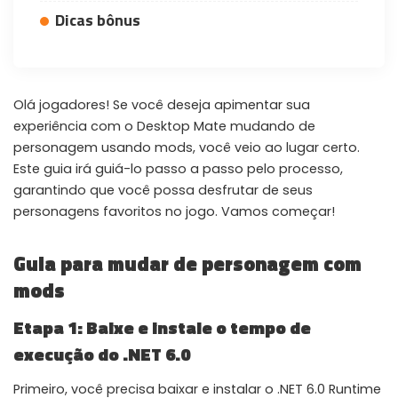
Dicas bônus
WHY JOIN THE CHANNEL?
ALL PERKS — ZERO NOISE • 100% FREE
▲
COLLAPSE
Olá jogadores! Se você deseja apimentar sua
experiência com o Desktop Mate mudando de
personagem usando mods, você veio ao lugar certo.
100% FREE to join
No subscription, no credit card required — ever
Este guia irá guiá-lo passo a passo pelo processo,
garantindo que você possa desfrutar de seus
Tricks BEFORE website
personagens favoritos no jogo. Vamos começar!
Get exclusive codes and strategies before anyone else
Guia para mudar de personagem com
Limited-time game codes
Temporary download keys — grab them fast, they expire
mods
Steam Games Giveaways
Etapa 1: Baixe e instale o tempo de
Global contests to win full Steam games & gift cards
execução do .NET 6.0
Zero Ads • Zero Spam
No promotions, no junk — just pure gaming content
Primeiro, você precisa baixar e instalar o .NET 6.0 Runtime