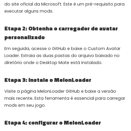
do site oficial da Microsoft. Este é um pré-requisito para
Instant Telegram Delivery
executar alguns mods.
Everything arrives directly — faster than websites or email
Etapa 2: Obtenha o carregador de avatar
Members-Only Content
Exclusive guides & secrets never published anywhere else
personalizado
Global Community
Em seguida, acesse o GitHub e baixe o Custom Avatar
Join gamers worldwide and get real-time alerts
Loader. Extraia as duas pastas do arquivo baixado no
diretório onde o Desktop Mate está instalado.
Etapa 3: Instale o MelonLoader
Visite a página MelonLoader GitHub e baixe a versão
mais recente. Esta ferramenta é essencial para carregar
mods em seu jogo.
Etapa 4: configurar o MelonLoader