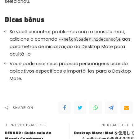
selecionou.
Dicas bônus
Se você encontrar problemas com o console mod,
adicione o comando
aos
--melonloader.hideconsole
parâmetros de inicialização do Desktop Mate para
ocultá-lo.
Você pode criar seus próprios personagens usando
aplicativos específicos e importá-los para o Desktop
Mate.
SHARE ON
PREVIOUS ARTICLE
NEXT ARTICLE
DEVOUR : Guide solo du
Desktop Mate: Mod を使用して
Manoir Cauchemar
キャラクターを作成する方法