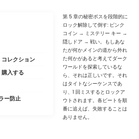
第 5 章の秘密ボスを段階的に
ロック解除して倒す: ピンク
コイン → ミステリー キー →
隠しドア → 戦い。もしあな
たが何かメインの道から外れ
た何かがあると考えてダーク
 コレクション
ワールドを探索しているな
 購入する
ら、それは正しいです。それ
はタイトなシーケンスであ
り、1 回ミスするとロックア
?
ラー防止
ウトされます。各ビートを順
番に追えば、失敗することは
ありません。
▲
COLLAPSE
ORE website