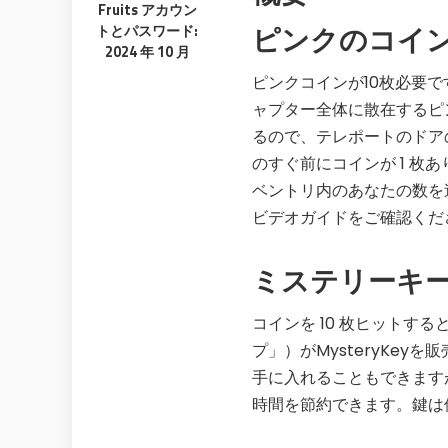
Fruits アカウン
No subscription, no credit card required —
Get exclusive
ピンクのコイン
トとパスワード:
ever
anyone else
2024 年 10 月
🎁
🏆
Limited-time game codes
Steam G
ピンクコインが10枚必要
Temporary download keys — grab them
Global cont
fast, they expire
& gift cards
ャプター全体に散在するピン
るので、テレポートのドア
🚫
📲
Zero Ads • Zero Spam
Instant T
のすぐ前にコインが 1 
No promotions, no junk — just pure
Everything ar
gaming content
websites or 
ベントリ内のあなたの数を
ビデオガイドをご確認くだ
🔒
🌍
Members-Only Content
Global C
Exclusive guides & secrets never published
Join gamers
anywhere else
alerts
ミステリーキー
コインを 10 枚ヒットす
プ」）がMysteryKe
手に入れることもできます
時間を節約できます。鍵は