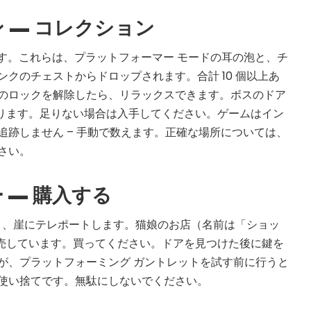
 codes and strategies before
 — コレクション
ames Giveaways
です。これらは、プラットフォーマー モードの耳の泡と、チ
ests to win full Steam games
クのチェストからドロップされます。合計 10 個以上あ
のロックを解除したら、リラックスできます。ボスのドア
elegram Delivery
枚あります。足りない場合は入手してください。ゲームはイン
rives directly — faster than
email
追跡しません – 手動で数えます。正確な場所については、
さい。
ommunity
 worldwide and get real-time
 — 購入する
ると、崖にテレポートします。猫娘のお店（名前は「ショッ
yを販売しています。買ってください。ドアを見つけた後に鍵を
が、プラットフォーミング ガントレットを試す前に行うと
使い捨てです。無駄にしないでください。