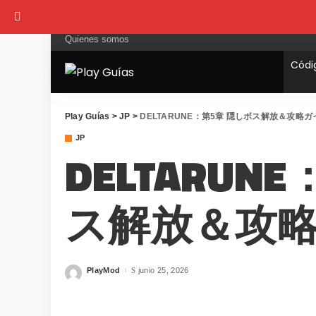
Quienes somos
Códi
Play Guías
>
JP
>
DELTARUNE：第5章 隠しボス解放＆攻略ガ
JP
DELTARUN
ス解放＆攻
PlayMod
junio 25, 2026
Posted
by