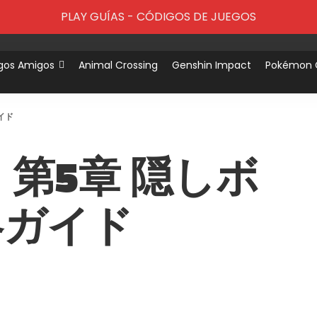
PLAY GUÍAS - CÓDIGOS DE JUEGOS
gos Amigos
Animal Crossing
Genshin Impact
Pokémon
イド
E：第5章 隠しボ
略ガイド