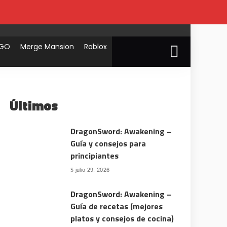
 GO
Merge Mansion
Roblox
Últimos
DragonSword: Awakening –
Guía y consejos para
principiantes
julio 29, 2026
DragonSword: Awakening –
Guía de recetas (mejores
platos y consejos de cocina)