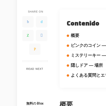
SHARE ON
Contenido
概要
ピンクのコイン —
ミステリーキー —
隠しドア — 場所
READ NEXT
WHY JOIN THE CHANNEL
よくある質問とエ
ALL PERKS — ZERO NOISE • 100% FREE
概要
無料の Blox
💎
⚡
100% FREE to join
Tricks BEF