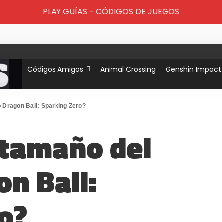
PLAY GUÍAS - CÓDIGOS DE JUEGOS
Códigos Amigos
Animal Crossing
Genshin Impact
o Dragon Ball: Sparking Zero?
l tamaño del
on Ball:
o?