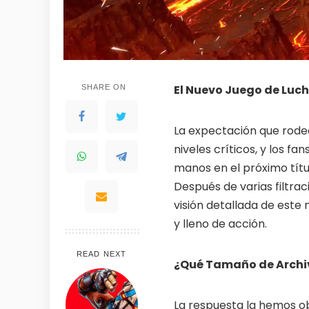
100% FREE to join
Tricks BE
No subscription, no credit card required —
Get exclusiv
ever
anyone else
Limited-time game codes
Steam G
El Nuevo Juego de Luch
SHARE ON
Temporary download keys — grab them
Global cont
fast, they expire
& gift cards
La expectación que rodea
Zero Ads • Zero Spam
Instant T
No promotions, no junk — just pure
Everything a
niveles críticos, y los 
gaming content
websites or
manos en el próximo tít
Después de varias filtra
Members-Only Content
Global C
Exclusive guides & secrets never
Join gamers
visión detallada de est
published anywhere else
alerts
y lleno de acción.
READ NEXT
¿Qué Tamaño de Archiv
La respuesta la hemos ob