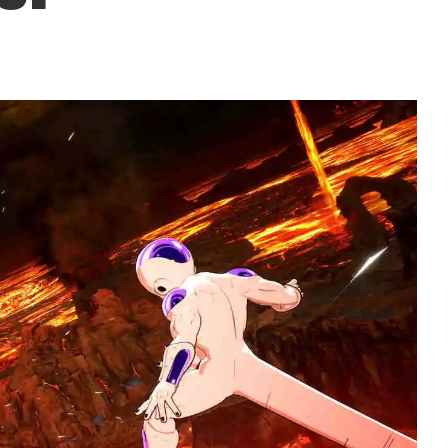
?
▲
COLLAPSE