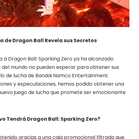
FORE website
e codes and strategies before
ames Giveaways
a de Dragon Ball Revela sus Secretos
ests to win full Steam games
 a Dragon Ball: Sparking Zero ya ha alcanzado
elegram Delivery
rrives directly — faster than
fans del mundo no pueden esperar para obtener sus
 email
ulo de lucha de Bandai Namco Entertainment.
ciones y especulaciones, hemos podido obtener una
ommunity
 worldwide and get real-time
e nuevo juego de lucha que promete ser emocionante
o Tendrá Dragon Ball: Sparking Zero?
tenido gracias a una caja promocional filtrada que