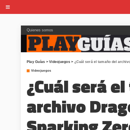
Quienes somos
Play Guías
>
Videojuegos
>
¿Cuál será el tamaño del archiv
Videojuegos
¿Cuál será e
archivo Drag
Sparking Zer