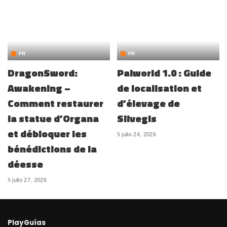
FR
FR
DragonSword:
Palworld 1.0 : Guide
Awakening –
de localisation et
Comment restaurer
d’élevage de
la statue d’Organa
Silvegis
et débloquer les
julio 24, 2026
bénédictions de la
déesse
julio 27, 2026
PlayGuías