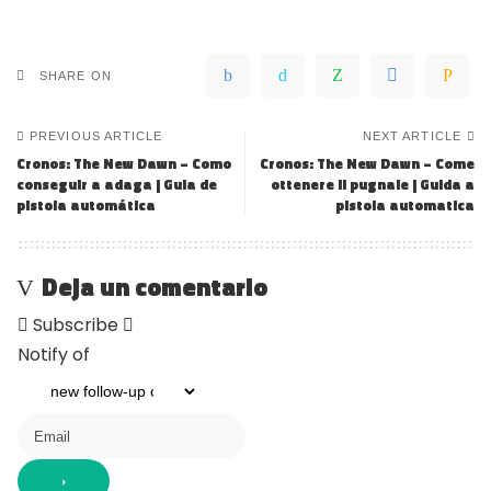
SHARE ON
PREVIOUS ARTICLE
NEXT ARTICLE
Cronos: The New Dawn – Como
Cronos: The New Dawn – Come
conseguir a adaga | Guia de
ottenere il pugnale | Guida a
pistola automática
pistola automatica
Deja un comentario
Subscribe
Notify of