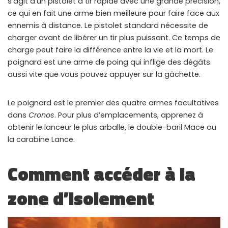
s’agit d’un pistolet à tir rapide avec une grande précision,
ALL PERKS — ZERO NOISE • 100% FREE
ce qui en fait une arme bien meilleure pour faire face aux
ennemis à distance. Le pistolet standard nécessite de
▲
COLLAPSE
charger avant de libérer un tir plus puissant. Ce temps de
charge peut faire la différence entre la vie et la mort. Le
💎
100% FREE to join
poignard est une arme de poing qui inflige des dégâts
No subscription, no credit card required — ever
aussi vite que vous pouvez appuyer sur la gâchette.
⚡
Tricks BEFORE website
Get exclusive codes and strategies before anyone else
Le poignard est le premier des quatre armes facultatives
dans
Cronos
. Pour plus d’emplacements, apprenez à
🎁
Limited-time game codes
obtenir le lanceur le plus arballe, le double-baril Mace ou
Temporary download keys — grab them fast, they expire
la carabine Lance.
🏆
Steam Games Giveaways
Comment accéder à la
Global contests to win full Steam games & gift cards
🚫
Zero Ads • Zero Spam
zone d’isolement
No promotions, no junk — just pure gaming content
📲
Instant Telegram Delivery
Everything arrives directly — faster than websites or email