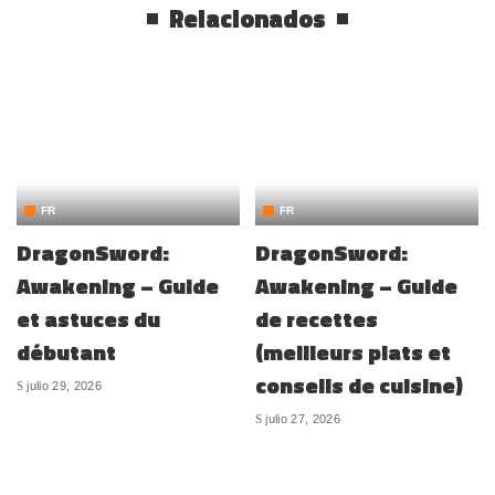
Relacionados
FR
FR
DragonSword:
DragonSword:
Awakening – Guide
Awakening – Guide
et astuces du
de recettes
débutant
(meilleurs plats et
conseils de cuisine)
julio 29, 2026
julio 27, 2026