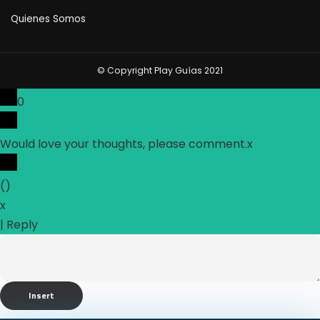
Quienes Somos
© Copyright Play Guías 2021
0
Would love your thoughts, please comment.
x
(
)
x
|
Reply
Insert