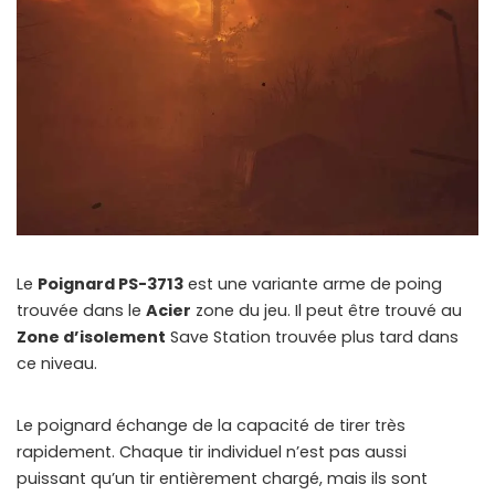
🔒
Members-Only Content
Exclusive guides & secrets never published anywhere else
🌍
Global Community
Join gamers worldwide and get real-time alerts
Le
Poignard PS-3713
est une variante arme de poing
trouvée dans le
Acier
zone du jeu. Il peut être trouvé au
Zone d’isolement
Save Station trouvée plus tard dans
ce niveau.
Le poignard échange de la capacité de tirer très
rapidement. Chaque tir individuel n’est pas aussi
puissant qu’un tir entièrement chargé, mais ils sont