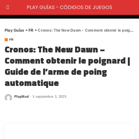
PLAY GUÍAS - CÓDIGOS DE JUEGOS
Play Guías
>
FR
>
Cronos: The New Dawn – Comment obtenir le poignard | Guide de l’arme de poing automatique
FR
Cronos: The New Dawn –
Comment obtenir le poignard |
Guide de l’arme de poing
automatique
PlayMod
septiembre 3, 2025
Posted
by