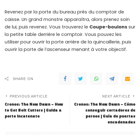
Revenez par la porte du bureau près du comptoir de
caisse. Un grand monstre apparaîtra, alors prenez soin
de lui, puis revenez. Vous trouverez le
Coupe-boulons
sur
la petite table derrière le comptoir. Vous pouvez les
utiliser pour ouvrir la porte arrière de la quincaillerie, puis
ouvrir la porte de l’ascenseur menant à votre objectif.
SHARE ON
PREVIOUS ARTICLE
NEXT ARTICLE
Cronos: The New Dawn – How
Cronos: The New Dawn – Cómo
to Get Bolt Cutters | Guida a
conseguir cortadores de
porte incatenate
pernos | Guía de puertas
encadenadas