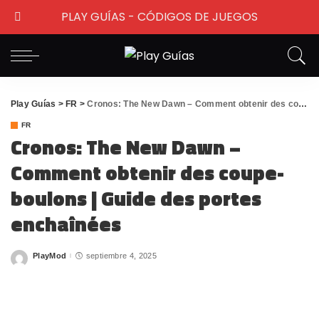
PLAY GUÍAS - CÓDIGOS DE JUEGOS
Play Guías
>
FR
>
Cronos: The New Dawn – Comment obtenir des coupe-boulons | Guide des portes enchaînées
FR
Cronos: The New Dawn –
Comment obtenir des coupe-
boulons | Guide des portes
enchaînées
PlayMod
septiembre 4, 2025
Posted
by