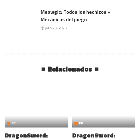
Meowgic: Todos los hechizos +
Mecánicas del juego
julio 23, 2026
Relacionados
FR
FR
DragonSword:
DragonSword: