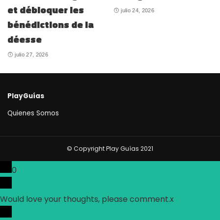
et débloquer les
julio 24, 2026
bénédictions de la
déesse
julio 27, 2026
PlayGuías
Quienes Somos
© Copyright Play Guías 2021
0
Would love your thoughts, please comment.
x