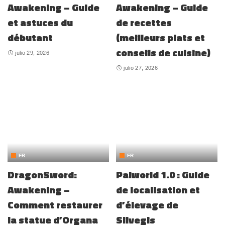
Awakening – Guide
Awakening – Guide
et astuces du
de recettes
débutant
(meilleurs plats et
conseils de cuisine)
julio 29, 2026
julio 27, 2026
FR
FR
DragonSword:
Palworld 1.0 : Guide
Awakening –
de localisation et
Comment restaurer
d’élevage de
la statue d’Organa
Silvegis