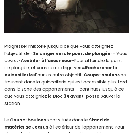
📲
Instant Telegram Delivery
Everything arrives directly — faster than websites or email
🔒
Members-Only Content
Exclusive guides & secrets never published anywhere else
🌍
Global Community
Progresser l’histoire jusqu’à ce que vous atteigniez
Join gamers worldwide and get real-time alerts
l’objectif de «
Se diriger vers le point de plongée
«- Vous
devrez»
Accéder à l’ascenseur
«Pour atteindre le point
de plongée, et vous serez dirigé vers«
Rechercher la
quincaillerie
«Pour un autre objectif.
Coupe-boulons
se
trouvent dans la quincaillerie qui est accessible plus tard
dans la zone des appartements – continuez jusqu’à ce
que vous atteigniez le
Bloc 34 avant-poste
Sauver la
station.
Le
Coupe-boulons
sont situés dans le
Stand de
matériel de Jedrus
à l’extérieur de l’appartement. Pour