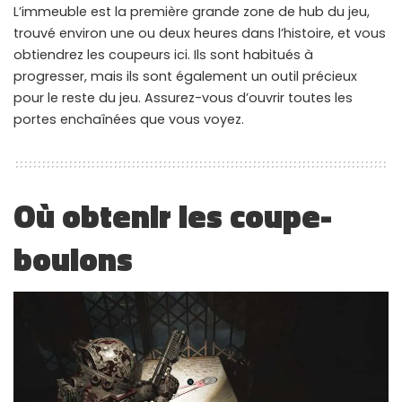
L’immeuble est la première grande zone de hub du jeu,
WHY JOIN THE CHANNEL?
trouvé environ une ou deux heures dans l’histoire, et vous
ALL PERKS — ZERO NOISE • 100% FREE
obtiendrez les coupeurs ici. Ils sont habitués à
progresser, mais ils sont également un outil précieux
pour le reste du jeu. Assurez-vous d’ouvrir toutes les
▲
COLLAPSE
portes enchaînées que vous voyez.
💎
100% FREE to join
No subscription, no credit card required — ever
Où obtenir les coupe-
⚡
Tricks BEFORE website
Get exclusive codes and strategies before anyone else
boulons
🎁
Limited-time game codes
Temporary download keys — grab them fast, they expire
🏆
Steam Games Giveaways
Global contests to win full Steam games & gift cards
🚫
Zero Ads • Zero Spam
No promotions, no junk — just pure gaming content