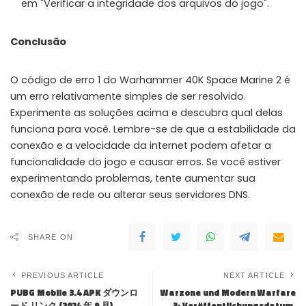
em "Verificar a integridade dos arquivos do jogo".
Conclusão
O código de erro 1 do Warhammer 40K Space Marine 2 é
um erro relativamente simples de ser resolvido.
Experimente as soluções acima e descubra qual delas
funciona para você. Lembre-se de que a estabilidade da
conexão e a velocidade da internet podem afetar a
funcionalidade do jogo e causar erros. Se você estiver
experimentando problemas, tente aumentar sua
conexão de rede ou alterar seus servidores DNS.
SHARE ON
PREVIOUS ARTICLE
NEXT ARTICLE
PUBG Mobile 3.4 APK ダウンロ
Warzone und Modern Warfare
ード リンク (2024 年 9 月)
3: Veröffentlichungsdatum,