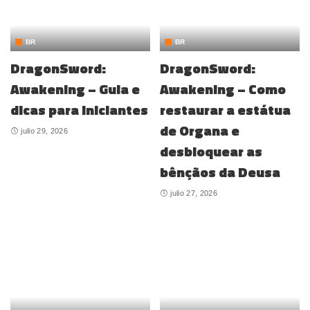
BR
BR
DragonSword:
DragonSword:
Awakening – Guia e
Awakening – Como
dicas para iniciantes
restaurar a estátua
de Organa e
julio 29, 2026
desbloquear as
bênçãos da Deusa
julio 27, 2026