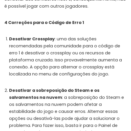
é possível jogar com outros jogadores.
WHY JOIN THE CHANNEL?
ALL PERKS — ZERO NOISE • 100% FREE
4 Correções para o Código de Erro 1
▲
COLLAPSE
Desativar Crossplay
: uma das soluções
recomendadas pela comunidade para o código de
💎
100% FREE to join
erro 1 é desativar o crossplay ou os recursos de
No subscription, no credit card required — ever
plataforma cruzada. Isso provavelmente aumenta a
⚡
conexão. A opção para alternar o crossplay está
Tricks BEFORE website
Get exclusive codes and strategies before anyone else
localizada no menu de configurações do jogo.
🎁
Limited-time game codes
Desativar a sobreposição do Steam e os
Temporary download keys — grab them fast, they expire
salvamentos na nuvem
: a sobreposição do Steam e
🏆
Steam Games Giveaways
os salvamentos na nuvem podem afetar a
Global contests to win full Steam games & gift cards
estabilidade do jogo e causar erros. Alternar essas
opções ou desativá-las pode ajudar a solucionar o
🚫
Zero Ads • Zero Spam
problema. Para fazer isso, basta ir para o Painel de
No promotions, no junk — just pure gaming content