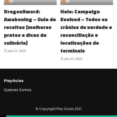
BR
BR
DragonSword:
Halo: Campaign
Awakening – Guia de
Evolved – Todos os
receitas (melhores
crânios de verdade e
pratos e dicas de
reconciliação e
culinária)
localizações de
terminais
julio 27, 2026
julio 24, 2026
PlayGuías
Quienes Somos
© Copyright Play Guías 2021