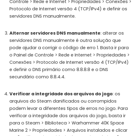
Controle > Rede e Internet > Propriedades > Conexões >
📲
Protocolo de Internet versão 4 (TCP/IPv4) e definir os
Instant Telegram Delivery
Everything arrives directly — faster than websites or email
servidores DNS manualmente.
🔒
Members-Only Content
Alternar servidores DNS manualmente
: alterar os
Exclusive guides & secrets never published anywhere else
servidores DNS manualmente é outra solução que
🌍
Global Community
pode ajudar a corrigir o código de erro 1. Basta ir para
Join gamers worldwide and get real-time alerts
o Painel de Controle > Rede e Internet > Propriedades >
Conexões > Protocolo de Internet versão 4 (TCP/IPv4)
e definir o DNS primário como 8.8.8.8 e o DNS
secundário como 8.8.4.4.
Verificar a integridade dos arquivos do jogo
: os
arquivos do Steam danificados ou corrompidos
podem levar a diferentes tipos de erros no jogo. Para
verificar a integridade dos arquivos do jogo, basta ir
para o Steam > Biblioteca > Warhammer 40K Space
Marine 2 > Propriedades > Arquivos instalados e clicar