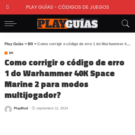
PLAY GUÍAS - CÓDIGOS DE JUEGOS
Play Guías
>
BR
>
Como corrigir o código de erro 1 do Warhammer 40K Space Marine 2 para modos multijogador?
BR
Como corrigir o código de erro
1 do Warhammer 40K Space
Marine 2 para modos
multijogador?
PlayMod
septiembre 11, 2024
Posted
by